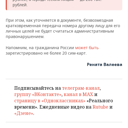
ВОДНЫЕ ВИДЫ СПОРТА
ОБРАЗОВАНИЕ
рублей.
ХОККЕЙ С МЯЧОМ
ПРОИСШЕСТВИЯ
При этом, как уточняется в документе, безвозмездная
кратковременная передача номера другому лицу для его
личных целей не будет считаться административным
правонарушением.
Напомним, на гражданина России
может быть
зарегистрировано не более 20 сим-карт.
Рената Валеева
Подписывайтесь на
телеграм-канал
,
группу «ВКонтакте»
,
канал в MAX
и
страницу в «Одноклассниках»
«Реального
времени». Ежедневные видео на
Rutube
и
«Дзене»
.