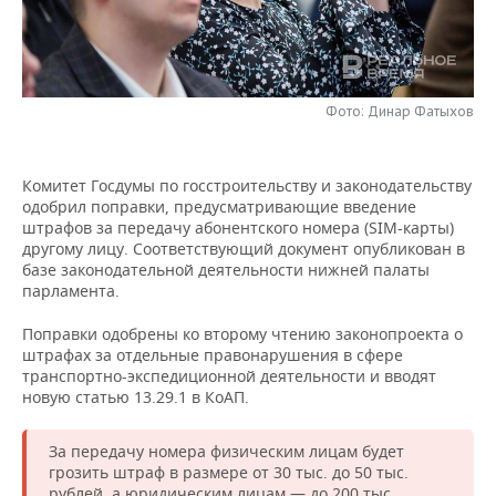
НЕФТЕХИМИЯ
РОЗНИЧНАЯ ТОРГОВЛЯ
НОВОСТИ ТЕХНОЛОГИЙ
МЕРОПРИЯТИЯ
НЕФТЬ
ТРАНСПОРТ
IT
НОВОСТИ МЕРОПРИЯТИЙ
СПОРТ
ОПК
Фото: Динар Фатыхов
УСЛУГИ
МЕДИА
ВЫЕЗДНАЯ РЕДАКЦИЯ
НОВОСТИ СПОРТА
ОБЩЕСТВО
ЭНЕРГЕТИКА
Комитет Госдумы по госстроительству и законодательству
ТЕЛЕКОММУНИКАЦИИ
БИЗНЕС-БРАНЧИ
ФУТБОЛ
НОВОСТИ ОБЩЕСТВА
ФОТОГАЛЕРЕЯ
одобрил поправки, предусматривающие введение
штрафов за передачу абонентского номера (SIM-карты)
ONLINE-КОНФЕРЕНЦИИ
ХОККЕЙ
ВЛАСТЬ
СЮЖЕТЫ
другому лицу. Соответствующий документ опубликован в
базе законодательной деятельности нижней палаты
парламента.
ОТКРЫТАЯ ЛЕКЦИЯ
БАСКЕТБОЛ
ИНФРАСТРУКТУРА
СПРАВОЧНИК
Поправки одобрены ко второму чтению законопроекта о
ВОЛЕЙБОЛ
ИСТОРИЯ
СПИСОК ПЕРСОН
ПОЛНАЯ ВЕРСИЯ
штрафах за отдельные правонарушения в сфере
транспортно-экспедиционной деятельности и вводят
новую статью 13.29.1 в КоАП.
КИБЕРСПОРТ
КУЛЬТУРА
СПИСОК КОМПАНИЙ
ФИГУРНОЕ КАТАНИЕ
МЕДИЦИНА
За передачу номера физическим лицам будет
грозить штраф в размере от 30 тыс. до 50 тыс.
рублей, а юридическим лицам — до 200 тыс.