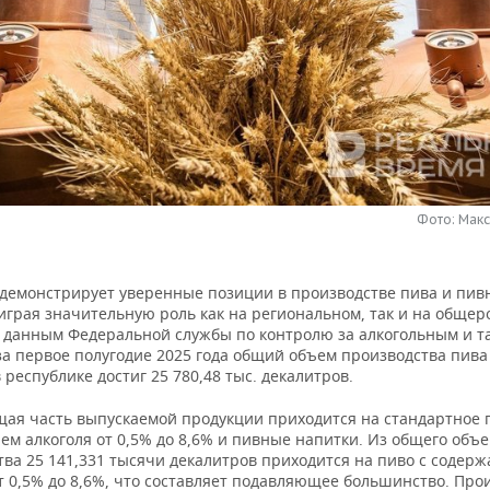
Фото: Мак
 демонстрирует уверенные позиции в производстве пива и пив
играя значительную роль как на региональном, так и на общер
о данным Федеральной службы по контролю за алкогольным и 
за первое полугодие 2025 года общий объем производства пива
 республике достиг 25 780,48 тыс. декалитров.
ая часть выпускаемой продукции приходится на стандартное 
м алкоголя от 0,5% до 8,6% и пивные напитки. Из общего
объе
тва 25 141,331 тысячи декалитров приходится на пиво с содер
т 0,5% до 8,6%, что составляет подавляющее большинство. Про