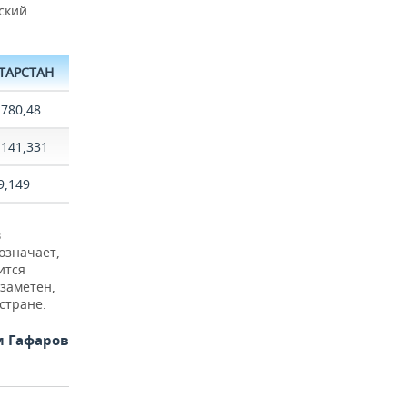
ский
ТАРСТАН
 780,48
 141,331
9,149
в
означает,
ится
 заметен,
стране.
м Гафаров