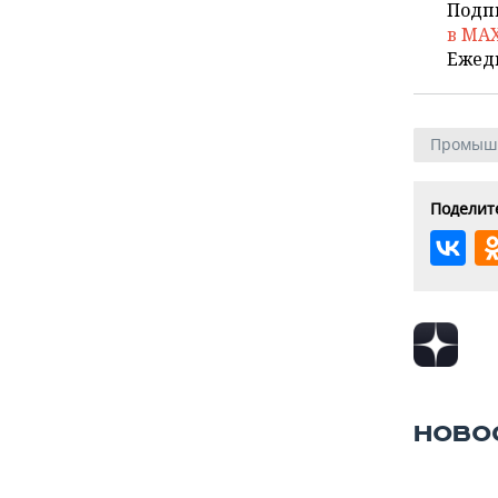
Подп
в MA
Ежед
Промыш
Поделите
НОВО