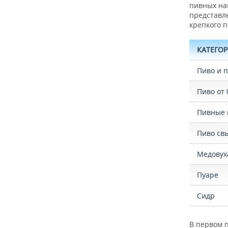
ВОДНЫЕ ВИДЫ СПОРТА
ОБРАЗОВАНИЕ
пивных нап
представл
ХОККЕЙ С МЯЧОМ
ПРОИСШЕСТВИЯ
крепкого п
КАТЕГО
Пиво и 
Пиво от 
Пивные 
Пиво св
Медовух
Пуаре
Сидр
В первом 