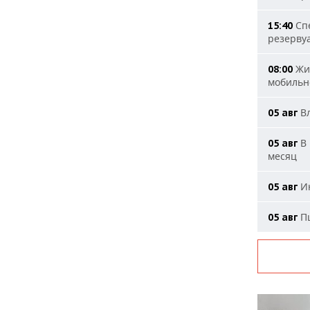
Спе
15:40
резерву
Жит
08:00
мобильн
Вл
05 авг
В 
05 авг
месяц
Ию
05 авг
Пш
05 авг