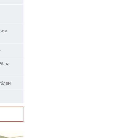
ъем
»
% за
ублей