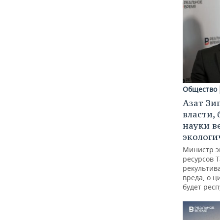
Общество
Азат Зи
власти, 
науки в
экологи
Министр э
ресурсов Т
рекультив
вреда, о ц
будет респ