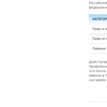
Российско
федеральн
КАТЕГО
Пиво и 
Пиво от 
Пивные 
Доля Тата
Приволжск
что почти
именно в Т
составляя 