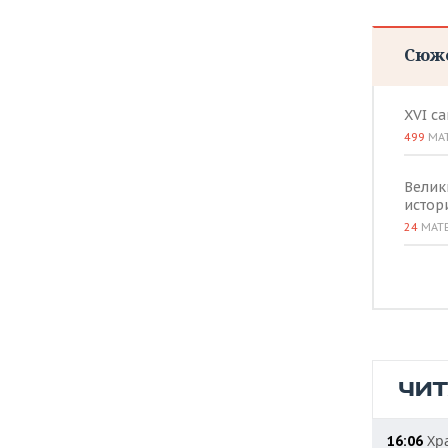
Сюж
XVI с
499
МА
Велик
истор
24
МАТ
ЧИ
Хра
16:06