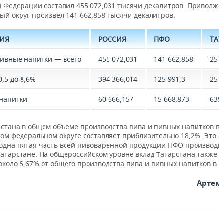
й Федерации составил 455 072,031 тысячи декалитров. Приволж
ый округ произвел 141 662,858 тысячи декалитров.
РИЯ
РОССИЯ
ПФО
ТА
пивные напитки — всего
455 072,031
141 662,858
25
0,5 до 8,6%
394 366,014
125 991,3
25
напитки
60 666,157
15 668,873
63
рстана в общем объеме производства пива и пивных напитков 
ом федеральном округе составляет приблизительно 18,2%. Это 
 одна пятая часть всей пивоваренной продукции ПФО производ
атарстане. На общероссийском уровне вклад Татарстана также
около 5,67% от общего производства пива и пивных напитков в 
Арте