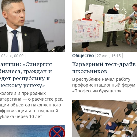
Общество
03 авг, 00:00
27 июл, 16:15
ганшин: «Синергия
Карьерный тест-драйв
бизнеса, граждан и
школьников
едет республику к
В республике начал работу
ческому успеху»
профориентационный форум
«Профессии будущего»
кологии и природных
атарстана — о расчистке рек,
ации объектов накопленного
ифровизации и о том, какой
ублика через 10 лет