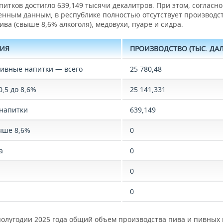
итков достигло 639,149 тысячи декалитров. При этом, согласно
енным данным, в республике полностью отсутствует производс
ива (свыше 8,6% алкоголя), медовухи, пуаре и сидра.
РИЯ
ПРОИЗВОДСТВО (ТЫС. ДАЛ
пивные напитки — всего
25 780,48
0,5 до 8,6%
25 141,331
напитки
639,149
ыше 8,6%
0
а
0
0
0
полугодии 2025 года общий объем производства пива и пивных 