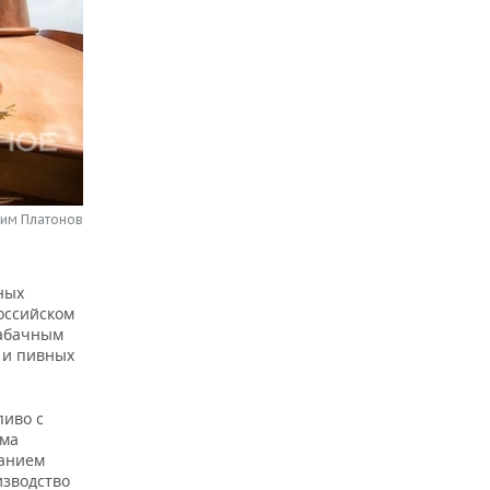
сим Платонов
ных
оссийском
табачным
 и пивных
пиво с
ма
жанием
изводство