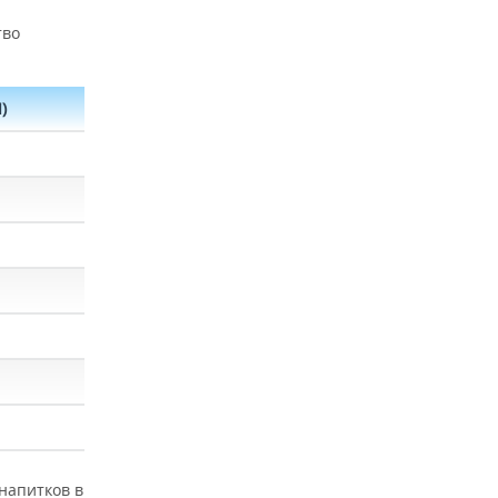
тво
)
напитков в