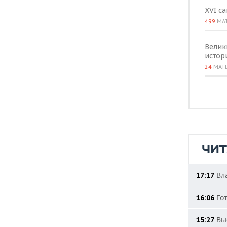
XVI с
499
МА
Велик
истор
24
МАТ
ЧИ
Вла
17:17
Гот
16:06
Выс
15:27