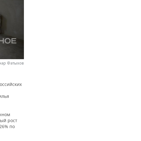
нар Фатыхов
российских
-
илья
ичном
ный рост
 26% по