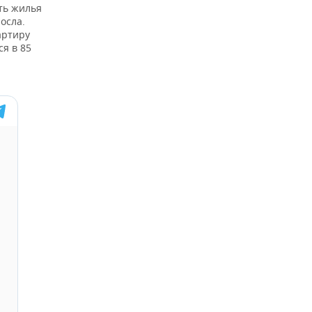
ть жилья
осла.
артиру
я в 85