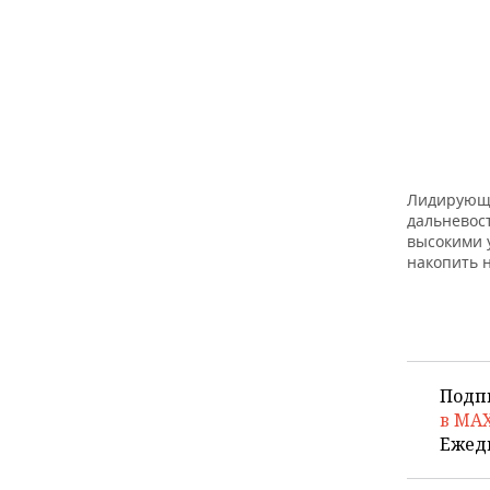
Лидирующи
дальневос
высокими 
накопить 
Подп
в MA
Ежед