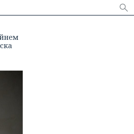
айнем
иска