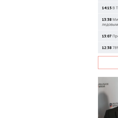
В Т
14:15
Мин
13:38
ледовым
Про
13:07
78%
12:38