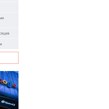
ыми
сяцев
ми