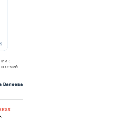
нии с
ти семей
.
а Валеева
анал
.