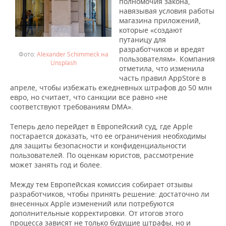
ВОДНЫЕ ВИДЫ СПОРТА
ОБРАЗОВАНИЕ
полномочия закона,
навязывая условия работы
магазина приложений,
ХОККЕЙ С МЯЧОМ
ПРОИСШЕСТВИЯ
которые «создают
путаницу для
разработчиков и вредят
Alexander Schimmeck на
пользователям». Компания
Unsplash
отметила, что изменила
часть правил AppStore в
апреле, чтобы избежать ежедневных штрафов до 50 млн
евро, но считает, что санкции все равно «не
соответствуют требованиям DMA».
Теперь дело перейдет в Европейский суд, где Apple
постарается доказать, что ее ограничения необходимы
для защиты безопасности и конфиденциальности
пользователей. По оценкам юристов, рассмотрение
может занять год и более.
Между тем Европейская комиссия собирает отзывы
разработчиков, чтобы принять решение: достаточно ли
внесенных Apple изменений или потребуются
дополнительные корректировки. От итогов этого
процесса зависят не только будущие штрафы, но и