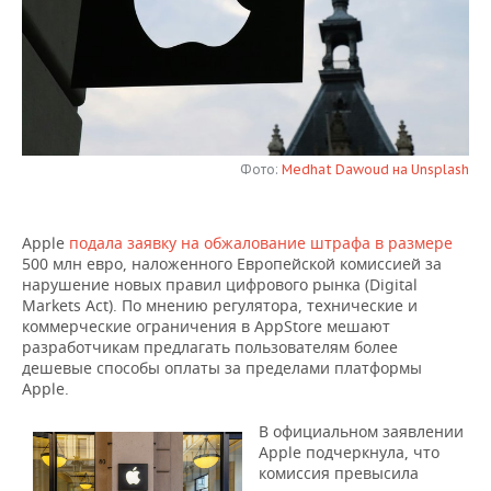
НЕФТЕХИМИЯ
РОЗНИЧНАЯ ТОРГОВЛЯ
НОВОСТИ ТЕХНОЛОГИЙ
МЕРОПРИЯТИЯ
НЕФТЬ
ТРАНСПОРТ
IT
НОВОСТИ МЕРОПРИЯТИЙ
СПОРТ
ОПК
УСЛУГИ
МЕДИА
ВЫЕЗДНАЯ РЕДАКЦИЯ
НОВОСТИ СПОРТА
ОБЩЕСТВО
ЭНЕРГЕТИКА
Фото:
Medhat Dawoud на Unsplash
ТЕЛЕКОММУНИКАЦИИ
БИЗНЕС-БРАНЧИ
ФУТБОЛ
НОВОСТИ ОБЩЕСТВА
ФОТОГАЛЕРЕЯ
ONLINE-КОНФЕРЕНЦИИ
ХОККЕЙ
ВЛАСТЬ
СЮЖЕТЫ
Apple
подала заявку на обжалование штрафа в размере
500 млн евро, наложенного Европейской комиссией за
нарушение новых правил цифрового рынка (Digital
ОТКРЫТАЯ ЛЕКЦИЯ
БАСКЕТБОЛ
ИНФРАСТРУКТУРА
СПРАВОЧНИК
Markets Act). По мнению регулятора, технические и
коммерческие ограничения в AppStore мешают
ВОЛЕЙБОЛ
ИСТОРИЯ
СПИСОК ПЕРСОН
ПОЛНАЯ ВЕРСИЯ
разработчикам предлагать пользователям более
дешевые способы оплаты за пределами платформы
Apple.
КИБЕРСПОРТ
КУЛЬТУРА
СПИСОК КОМПАНИЙ
В официальном заявлении
ФИГУРНОЕ КАТАНИЕ
МЕДИЦИНА
Apple подчеркнула, что
комиссия превысила