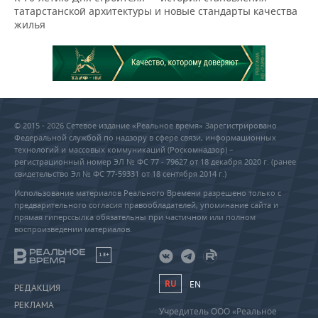
татарстанской архитектуры и новые стандарты качества
жилья
© 2015 - 2026 Сетевое издание «Реальное время» Зарегистрировано
Федеральной службой по надзору в сфере связи, информационных
технологий и массовых коммуникаций (Роскомнадзор) –
регистрационный номер ЭЛ № ФС 77 - 79627 от 18 декабря 2020 г. (ранее
свидетельство Эл № ФС 77-59331 от 18 сентября 2014 г.)
Использование материалов Реального Времени разрешено только с
предварительного согласия правообладателей, упоминание сайта и
прямая гиперссылка обязательны при частичном или полном
воспроизведении материалов.
18+
RU
EN
РЕДАКЦИЯ
РЕКЛАМА
Учредитель ООО «Реальное