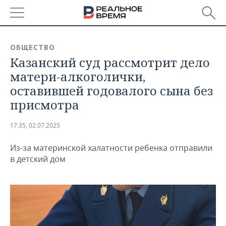
РЕГИОНЫ
ОБЩЕСТВО
Казанский суд рассмотрит дело
БАШКОРТОСТАН
НОВОСТИ
матери-алкоголички,
ТАТАРСТАН
АНАЛИТИКА
оставившей годовалого сына без
присмотра
УДМУРТИЯ
НОВОСТИ АНАЛИТИКИ
ЭКОНОМИКА
17:35, 02.07.2025
ДЕКЛАРАЦИИ О ДОХОДАХ
НОВОСТИ ЭКОНОМИКИ
ПРОМЫШЛЕННОСТЬ
Из-за материнской халатности ребенка отправили
КОРОЛИ ГОСЗАКАЗА ПФО
ФИНАНСЫ
НОВОСТИ
НЕДВИЖИМОСТЬ
в детский дом
ПРОМЫШЛЕННОСТИ
ВУЗЫ ТАТАРСТАНА
БАНКИ
НОВОСТИ НЕДВИЖИМОСТИ
АВТО
АГРОПРОМ
КОМУ ПРИНАДЛЕЖАТ
БЮДЖЕТ
НОВОСТИ АВТО
БИЗНЕС
ТОРГОВЫЕ ЦЕНТРЫ
МАШИНОСТРОЕНИЕ
ТАТАРСТАНА
ИНВЕСТИЦИИ
НОВОСТИ БИЗНЕСА
ТЕХНОЛОГИИ