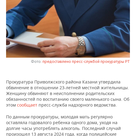
НЕФТЕХИМИЯ
РОЗНИЧНАЯ ТОРГОВЛЯ
НОВОСТИ ТЕХНОЛОГИЙ
МЕРОПРИЯТИЯ
НЕФТЬ
ТРАНСПОРТ
IT
НОВОСТИ МЕРОПРИЯТИЙ
СПОРТ
ОПК
УСЛУГИ
МЕДИА
ВЫЕЗДНАЯ РЕДАКЦИЯ
НОВОСТИ СПОРТА
ОБЩЕСТВО
ЭНЕРГЕТИКА
ТЕЛЕКОММУНИКАЦИИ
БИЗНЕС-БРАНЧИ
ФУТБОЛ
НОВОСТИ ОБЩЕСТВА
ФОТОГАЛЕРЕЯ
Фото:
предоставлено пресс-службой прокуратуры РТ
ONLINE-КОНФЕРЕНЦИИ
ХОККЕЙ
ВЛАСТЬ
СЮЖЕТЫ
ОТКРЫТАЯ ЛЕКЦИЯ
БАСКЕТБОЛ
ИНФРАСТРУКТУРА
СПРАВОЧНИК
Прокуратура Приволжского района Казани утвердила
обвинение в отношении 23-летней местной жительницы.
Женщину обвиняют в неисполнении родительских
ВОЛЕЙБОЛ
ИСТОРИЯ
СПИСОК ПЕРСОН
ПОЛНАЯ ВЕРСИЯ
обязанностей по воспитанию своего маленького сына. Об
этом
сообщает
пресс-служба надзорного ведомства.
КИБЕРСПОРТ
КУЛЬТУРА
СПИСОК КОМПАНИЙ
По данным прокуратуры, молодая мать регулярно
оставляла годовалого ребенка одного дома, уходя на
ФИГУРНОЕ КАТАНИЕ
МЕДИЦИНА
долгие часы употреблять алкоголь. Последний случай
произошел 13 августа 2024 года, когда полицейские