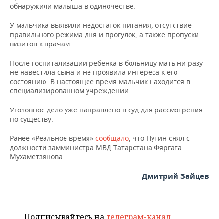
ВОДНЫЕ ВИДЫ СПОРТА
ОБРАЗОВАНИЕ
обнаружили малыша в одиночестве.
ХОККЕЙ С МЯЧОМ
ПРОИСШЕСТВИЯ
У мальчика выявили недостаток питания, отсутствие
правильного режима дня и прогулок, а также пропуски
визитов к врачам.
После госпитализации ребенка в больницу мать ни разу
не навестила сына и не проявила интереса к его
состоянию. В настоящее время мальчик находится в
специализированном учреждении.
Уголовное дело уже направлено в суд для рассмотрения
по существу.
Ранее «Реальное время»
сообщало
, что Путин снял с
должности замминистра МВД Татарстана Фяргата
Мухаметзянова.
Дмитрий Зайцев
Подписывайтесь на
телеграм-канал
,