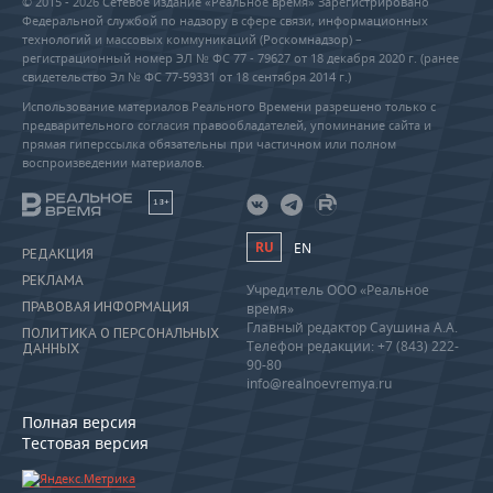
© 2015 - 2026 Сетевое издание «Реальное время» Зарегистрировано
Федеральной службой по надзору в сфере связи, информационных
технологий и массовых коммуникаций (Роскомнадзор) –
регистрационный номер ЭЛ № ФС 77 - 79627 от 18 декабря 2020 г. (ранее
свидетельство Эл № ФС 77-59331 от 18 сентября 2014 г.)
Использование материалов Реального Времени разрешено только с
предварительного согласия правообладателей, упоминание сайта и
прямая гиперссылка обязательны при частичном или полном
воспроизведении материалов.
18+
RU
EN
РЕДАКЦИЯ
РЕКЛАМА
Учредитель ООО «Реальное
ПРАВОВАЯ ИНФОРМАЦИЯ
время»
Главный редактор Саушина А.А.
ПОЛИТИКА О ПЕРСОНАЛЬНЫХ
Телефон редакции: +7 (843) 222-
ДАННЫХ
90-80
info@realnoevremya.ru
Полная версия
Тестовая версия