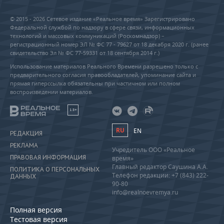
© 2015 - 2026 Сетевое издание «Реальное время» Зарегистрировано
Федеральной службой по надзору в сфере связи, информационных
технологий и массовых коммуникаций (Роскомнадзор) –
регистрационный номер ЭЛ № ФС 77 - 79627 от 18 декабря 2020 г. (ранее
свидетельство Эл № ФС 77-59331 от 18 сентября 2014 г.)
Использование материалов Реального Времени разрешено только с
предварительного согласия правообладателей, упоминание сайта и
прямая гиперссылка обязательны при частичном или полном
воспроизведении материалов.
18+
RU
EN
РЕДАКЦИЯ
РЕКЛАМА
Учредитель ООО «Реальное
ПРАВОВАЯ ИНФОРМАЦИЯ
время»
Главный редактор Саушина А.А.
ПОЛИТИКА О ПЕРСОНАЛЬНЫХ
Телефон редакции: +7 (843) 222-
ДАННЫХ
90-80
info@realnoevremya.ru
Полная версия
Тестовая версия