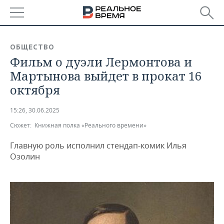
РЕГИОНЫ
ОБЩЕСТВО
Фильм о дуэли Лермонтова и
БАШКОРТОСТАН
НОВОСТИ
Мартынова выйдет в прокат 16
ТАТАРСТАН
АНАЛИТИКА
октября
УДМУРТИЯ
НОВОСТИ АНАЛИТИКИ
ЭКОНОМИКА
15:26, 30.06.2025
Сюжет:
Книжная полка «Реального времени»
ДЕКЛАРАЦИИ О ДОХОДАХ
НОВОСТИ ЭКОНОМИКИ
ПРОМЫШЛЕННОСТЬ
Главную роль исполнил стендап-комик Илья
КОРОЛИ ГОСЗАКАЗА ПФО
ФИНАНСЫ
НОВОСТИ
НЕДВИЖИМОСТЬ
Озолин
ПРОМЫШЛЕННОСТИ
ВУЗЫ ТАТАРСТАНА
БАНКИ
НОВОСТИ НЕДВИЖИМОСТИ
АВТО
АГРОПРОМ
КОМУ ПРИНАДЛЕЖАТ
БЮДЖЕТ
НОВОСТИ АВТО
БИЗНЕС
ТОРГОВЫЕ ЦЕНТРЫ
МАШИНОСТРОЕНИЕ
ТАТАРСТАНА
ИНВЕСТИЦИИ
НОВОСТИ БИЗНЕСА
ТЕХНОЛОГИИ