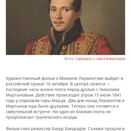
НЕФТЕХИМИЯ
РОЗНИЧНАЯ ТОРГОВЛЯ
НОВОСТИ ТЕХНОЛОГИЙ
МЕРОПРИЯТИЯ
НЕФТЬ
ТРАНСПОРТ
IT
НОВОСТИ МЕРОПРИЯТИЙ
СПОРТ
ОПК
УСЛУГИ
МЕДИА
ВЫЕЗДНАЯ РЕДАКЦИЯ
НОВОСТИ СПОРТА
ОБЩЕСТВО
ЭНЕРГЕТИКА
ТЕЛЕКОММУНИКАЦИИ
БИЗНЕС-БРАНЧИ
ФУТБОЛ
НОВОСТИ ОБЩЕСТВА
ФОТОГАЛЕРЕЯ
Фото:
Скриншот с сайта Википедия
ONLINE-КОНФЕРЕНЦИИ
ХОККЕЙ
ВЛАСТЬ
СЮЖЕТЫ
ОТКРЫТАЯ ЛЕКЦИЯ
БАСКЕТБОЛ
ИНФРАСТРУКТУРА
СПРАВОЧНИК
Художественный фильм о Михаиле Лермонтове выйдет в
российский прокат 16 октября. В центре сюжета —
последние часы жизни поэта перед дуэлью с Николаем
ВОЛЕЙБОЛ
ИСТОРИЯ
СПИСОК ПЕРСОН
ПОЛНАЯ ВЕРСИЯ
Мартыновым. Действие происходит утром 15 июля 1841
года у подножия горы Машук. Два дня назад Лермонтов и
КИБЕРСПОРТ
КУЛЬТУРА
СПИСОК КОМПАНИЙ
Мартынов еще были друзьями. Теперь они готовятся к
смертельной встрече. Ни один из близких поэта не
предполагает трагического исхода.
ФИГУРНОЕ КАТАНИЕ
МЕДИЦИНА
Фильм снял режиссер Бакур Бакурадзе. Съемки прошли в