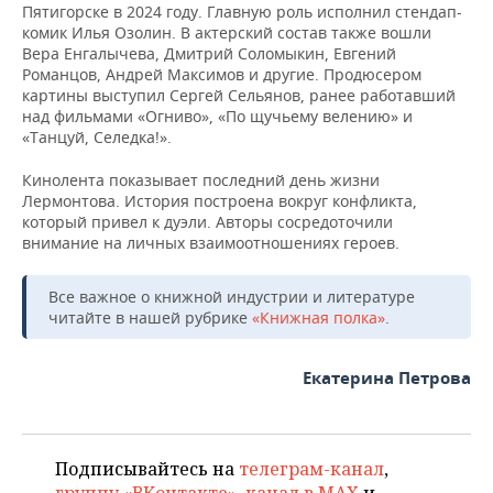
ВОДНЫЕ ВИДЫ СПОРТА
ОБРАЗОВАНИЕ
Пятигорске в 2024 году. Главную роль исполнил стендап-
комик Илья Озолин. В актерский состав также вошли
Вера Енгалычева, Дмитрий Соломыкин, Евгений
ХОККЕЙ С МЯЧОМ
ПРОИСШЕСТВИЯ
Романцов, Андрей Максимов и другие. Продюсером
картины выступил Сергей Сельянов, ранее работавший
над фильмами «Огниво», «По щучьему велению» и
«Танцуй, Селедка!».
Кинолента показывает последний день жизни
Лермонтова. История построена вокруг конфликта,
который привел к дуэли. Авторы сосредоточили
внимание на личных взаимоотношениях героев.
Все важное о книжной индустрии и литературе
читайте в нашей рубрике
«Книжная полка»
.
Екатерина Петрова
Подписывайтесь на
телеграм-канал
,