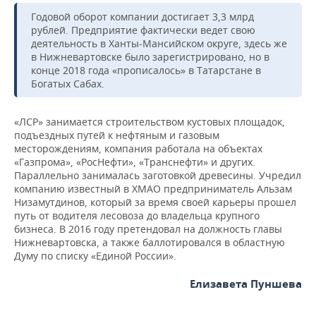
ВОДНЫЕ ВИДЫ СПОРТА
ОБРАЗОВАНИЕ
Годовой оборот компании достигает 3,3 млрд
рублей. Предприятие фактически ведет свою
ХОККЕЙ С МЯЧОМ
ПРОИСШЕСТВИЯ
деятельность в Ханты-Мансийском округе, здесь же
в Нижневартовске было зарегистрировано, но в
конце 2018 года «прописалось» в Татарстане в
Богатых Сабах.
«ЛСР» занимается строительством кустовых площадок,
подъездных путей к нефтяным и газовым
месторождениям, компания работала на объектах
«Газпрома», «РосНефти», «Транснефти» и других.
Параллельно занималась заготовкой древесины. Учредил
компанию известный в ХМАО предприниматель Альзам
Низамутдинов, который за время своей карьеры прошел
путь от водителя лесовоза до владельца крупного
бизнеса. В 2016 году претендовал на должность главы
Нижневартовска, а также баллотировался в областную
Думу по списку «Единой России».
Елизавета Пуншева