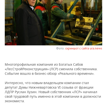
НЕФТЕХИМИЯ
РОЗНИЧНАЯ ТОРГОВЛЯ
НОВОСТИ ТЕХНОЛОГИЙ
МЕРОПРИЯТИЯ
НЕФТЬ
ТРАНСПОРТ
IT
НОВОСТИ МЕРОПРИЯТИЙ
СПОРТ
ОПК
УСЛУГИ
МЕДИА
ВЫЕЗДНАЯ РЕДАКЦИЯ
НОВОСТИ СПОРТА
ОБЩЕСТВО
ЭНЕРГЕТИКА
ТЕЛЕКОММУНИКАЦИИ
БИЗНЕС-БРАНЧИ
ФУТБОЛ
НОВОСТИ ОБЩЕСТВА
ФОТОГАЛЕРЕЯ
Фото:
скриншот с сайта ura.news
ONLINE-КОНФЕРЕНЦИИ
ХОККЕЙ
ВЛАСТЬ
СЮЖЕТЫ
ОТКРЫТАЯ ЛЕКЦИЯ
БАСКЕТБОЛ
ИНФРАСТРУКТУРА
СПРАВОЧНИК
Многопрофильная компания из Богатых Сабов
«ЛесСтройРеконструкция» (ЛСР) сменила собственника.
Событие вошло в бизнес-обзор «Реального времени».
ВОЛЕЙБОЛ
ИСТОРИЯ
СПИСОК ПЕРСОН
ПОЛНАЯ ВЕРСИЯ
Интересно, что новым владельцем компании стал
КИБЕРСПОРТ
КУЛЬТУРА
СПИСОК КОМПАНИЙ
депутат Думы Нижневартовска VI созыва от фракции
ЛДПР Руслан Хузин. Новый собственник «ЛСР» начинал
свой трудовой путь именно в этой компании в должности
ФИГУРНОЕ КАТАНИЕ
МЕДИЦИНА
экономиста.