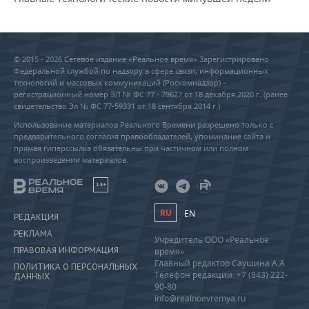
© 2015 - 2026 Сетевое издание «Реальное время» Зарегистрировано
Федеральной службой по надзору в сфере связи, информационных
технологий и массовых коммуникаций (Роскомнадзор) –
регистрационный номер ЭЛ № ФС 77 - 79627 от 18 декабря 2020 г. (ранее
свидетельство Эл № ФС 77-59331 от 18 сентября 2014 г.)
Использование материалов Реального Времени разрешено только с
предварительного согласия правообладателей, упоминание сайта и
прямая гиперссылка обязательны при частичном или полном
воспроизведении материалов.
18+
RU
EN
РЕДАКЦИЯ
РЕКЛАМА
Учредитель ООО «Реальное
ПРАВОВАЯ ИНФОРМАЦИЯ
время»
Главный редактор Саушина А.А.
ПОЛИТИКА О ПЕРСОНАЛЬНЫХ
Телефон редакции: +7 (843) 222-
ДАННЫХ
90-80
info@realnoevremya.ru