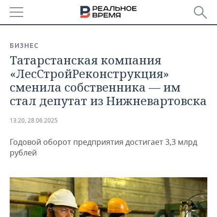
РЕГИОНЫ
БИЗНЕС
Татарстанская компания
БАШКОРТОСТАН
НОВОСТИ
«ЛесСтройРеконструкция»
ТАТАРСТАН
АНАЛИТИКА
сменила собственника — им
стал депутат из Нижневартовска
УДМУРТИЯ
НОВОСТИ АНАЛИТИКИ
ЭКОНОМИКА
13:20, 28.06.2025
ДЕКЛАРАЦИИ О ДОХОДАХ
НОВОСТИ ЭКОНОМИКИ
ПРОМЫШЛЕННОСТЬ
Годовой оборот предприятия достигает 3,3 млрд
КОРОЛИ ГОСЗАКАЗА ПФО
ФИНАНСЫ
НОВОСТИ
НЕДВИЖИМОСТЬ
рублей
ПРОМЫШЛЕННОСТИ
ВУЗЫ ТАТАРСТАНА
БАНКИ
НОВОСТИ НЕДВИЖИМОСТИ
АВТО
АГРОПРОМ
КОМУ ПРИНАДЛЕЖАТ
БЮДЖЕТ
НОВОСТИ АВТО
БИЗНЕС
ТОРГОВЫЕ ЦЕНТРЫ
МАШИНОСТРОЕНИЕ
ТАТАРСТАНА
ИНВЕСТИЦИИ
НОВОСТИ БИЗНЕСА
ТЕХНОЛОГИИ