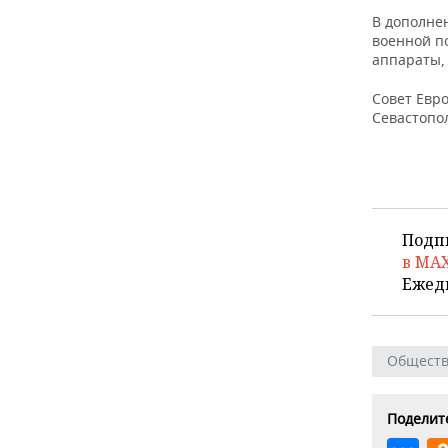
ВОДНЫЕ ВИДЫ СПОРТА
ОБРАЗОВАНИЕ
В дополне
военной п
ХОККЕЙ С МЯЧОМ
ПРОИСШЕСТВИЯ
аппараты,
Совет Евр
Севастопол
Подп
в MA
Ежед
Общест
Поделите