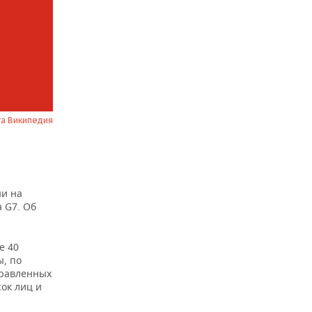
та Википедия
ни на
 G7. Об
е 40
ы, по
правленных
ок лиц и