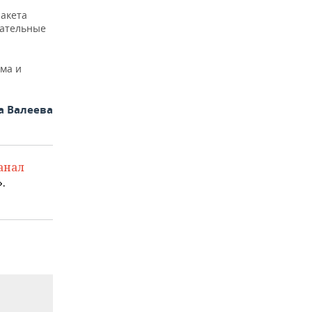
пакета
тательные
ма и
а Валеева
анал
.