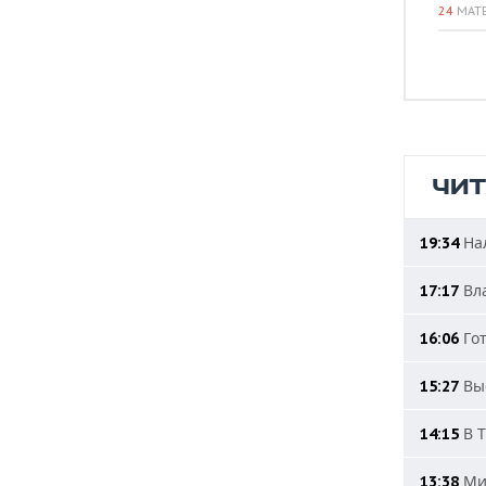
24
МАТ
ЧИ
Нал
19:34
Вла
17:17
Гот
16:06
Выс
15:27
В Т
14:15
Мин
13:38