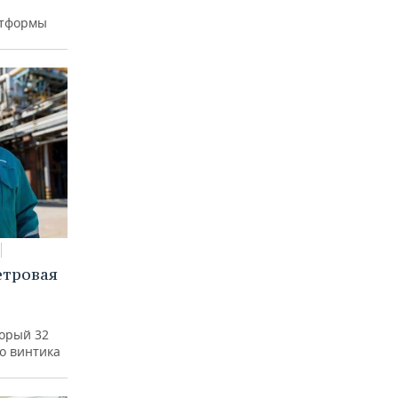
атформы
етровая
а
торый 32
го винтика