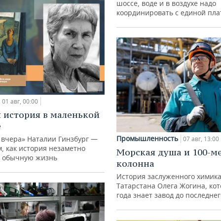
шоссе, воде и в воздухе надо
координировать с единой пл
01 авг, 00:00
 история в маленькой
е
Промышленность
 вчера» Наталии Гинзбург —
07 авг, 13:00
м, как история незаметно
Морская душа и 100-м
 обычную жизнь
колонна
История заслуженного химик
Татарстана Олега Жогина, ко
года знает завод до последне