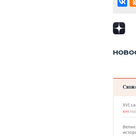
НОВО
Сюж
XVI с
499
МА
Велик
истор