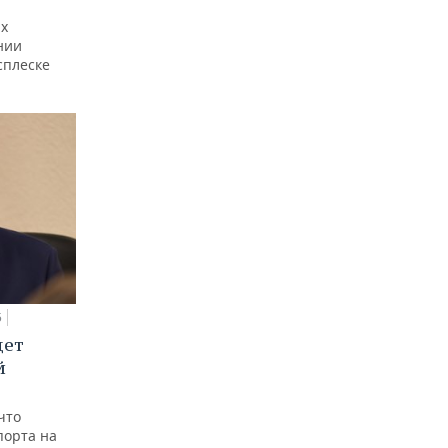
ах
нии
сплеске
5
дет
й
что
порта на