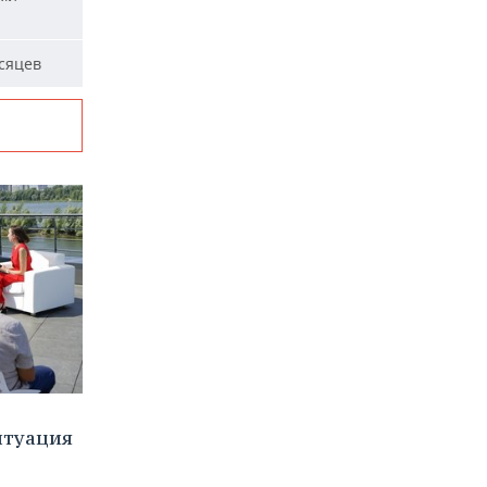
сяцев
итуация