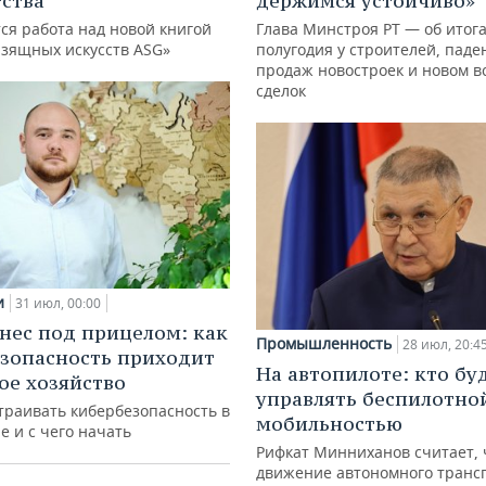
ства
держимся устойчиво»
ся работа над новой книгой
Глава Минстроя РТ — об итог
изящных искусств ASG»
полугодия у строителей, паде
продаж новостроек и новом в
сделок
и
31 июл, 00:00
нес под прицелом: как
Промышленность
28 июл, 20:4
зопасность приходит
На автопилоте: кто бу
кое хозяйство
управлять беспилотно
траивать кибербезопасность в
мобильностью
е и с чего начать
Рифкат Минниханов считает, 
движение автономного транс