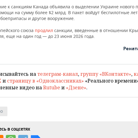
ние к санкциям Канада объявила о выделении Украине нового 
омощи на сумму более $2 млрд. В пакет войдут беспилотные ле
 боеприпасы и другое вооружение.
опейского союза
продлил
санкции, введенные в отношении Кры
я, еще на один год — до 23 июня 2026 года.
Ренат
исывайтесь на
телеграм-канал
,
группу «ВКонтакте»
,
к
X
и
страницу в «Одноклассниках»
«Реального времени»
невные видео на
Rutube
и
«Дзене»
.
во
сь в соцсетях