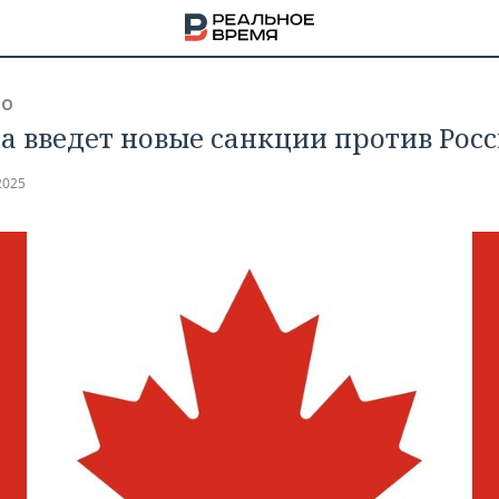
ВО
а введет новые санкции против Рос
2025
НА