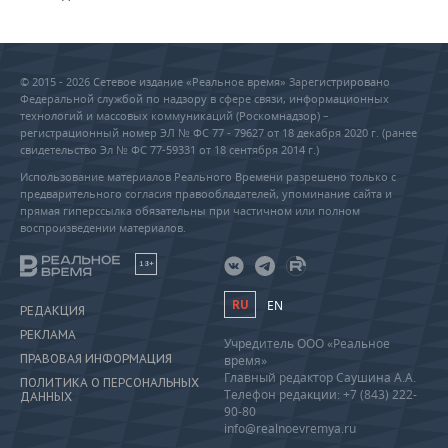
© 2015 - 2026 Сетевое издание «Реальное время» Зарегистрировано
Федеральной службой по надзору в сфере связи, информационных
технологий и массовых коммуникаций (Роскомнадзор) –
регистрационный номер ЭЛ № ФС 77 - 79627 от 18 декабря 2020 г. (ранее
свидетельство Эл № ФС 77-59331 от 18 сентября 2014 г.)
Использование материалов Реального Времени разрешено только с
предварительного согласия правообладателей, упоминание сайта и
прямая гиперссылка обязательны при частичном или полном
воспроизведении материалов.
18+
RU
EN
РЕДАКЦИЯ
РЕКЛАМА
Учредитель ООО «Реальное
ПРАВОВАЯ ИНФОРМАЦИЯ
время»
Главный редактор Саушина А.А.
ПОЛИТИКА О ПЕРСОНАЛЬНЫХ
Телефон редакции: +7 (843) 222-
ДАННЫХ
90-80
info@realnoevremya.ru