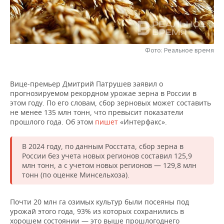
НЕФТЕХИМИЯ
РОЗНИЧНАЯ ТОРГОВЛЯ
НОВОСТИ ТЕХНОЛОГИЙ
МЕРОПРИЯТИЯ
НЕФТЬ
ТРАНСПОРТ
IT
НОВОСТИ МЕРОПРИЯТИЙ
СПОРТ
ОПК
Фото: Реальное время
УСЛУГИ
МЕДИА
ВЫЕЗДНАЯ РЕДАКЦИЯ
НОВОСТИ СПОРТА
ОБЩЕСТВО
ЭНЕРГЕТИКА
Вице-премьер Дмитрий Патрушев заявил о
ТЕЛЕКОММУНИКАЦИИ
БИЗНЕС-БРАНЧИ
ФУТБОЛ
НОВОСТИ ОБЩЕСТВА
ФОТОГАЛЕРЕЯ
прогнозируемом рекордном урожае зерна в России в
этом году. По его словам, сбор зерновых может составить
ONLINE-КОНФЕРЕНЦИИ
ХОККЕЙ
ВЛАСТЬ
СЮЖЕТЫ
не менее 135 млн тонн, что превысит показатели
прошлого года. Об этом
пишет
«Интерфакс».
ОТКРЫТАЯ ЛЕКЦИЯ
БАСКЕТБОЛ
ИНФРАСТРУКТУРА
СПРАВОЧНИК
В 2024 году, по данным Росстата, сбор зерна в
России без учета новых регионов составил 125,9
ВОЛЕЙБОЛ
ИСТОРИЯ
СПИСОК ПЕРСОН
ПОЛНАЯ ВЕРСИЯ
млн тонн, а с учетом новых регионов — 129,8 млн
тонн (по оценке Минсельхоза).
КИБЕРСПОРТ
КУЛЬТУРА
СПИСОК КОМПАНИЙ
Почти 20 млн га озимых культур были посеяны под
ФИГУРНОЕ КАТАНИЕ
МЕДИЦИНА
урожай этого года, 93% из которых сохранились в
хорошем состоянии — это выше прошлогоднего