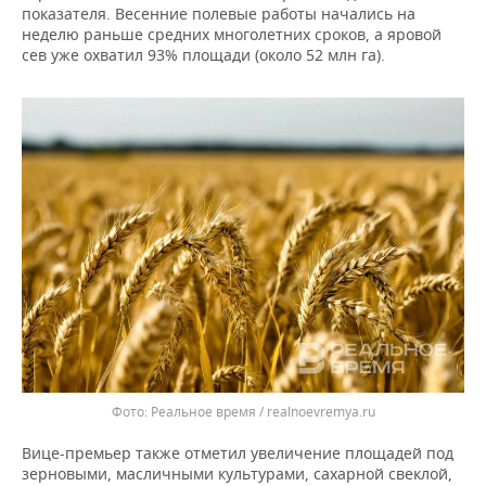
ВОДНЫЕ ВИДЫ СПОРТА
ОБРАЗОВАНИЕ
показателя. Весенние полевые работы начались на
неделю раньше средних многолетних сроков, а яровой
ХОККЕЙ С МЯЧОМ
ПРОИСШЕСТВИЯ
сев уже охватил 93% площади (около 52 млн га).
Реальное время / realnoevremya.ru
Вице-премьер также отметил увеличение площадей под
зерновыми, масличными культурами, сахарной свеклой,