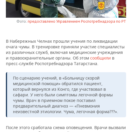
НЕФТЕХИМИЯ
РОЗНИЧНАЯ ТОРГОВЛЯ
НОВОСТИ ТЕХНОЛОГИЙ
МЕРОПРИЯТИЯ
НЕФТЬ
Фото:
предоставлено Управлением Роспотребнадзора по РТ
ТРАНСПОРТ
IT
НОВОСТИ МЕРОПРИЯТИЙ
СПОРТ
ОПК
УСЛУГИ
МЕДИА
ВЫЕЗДНАЯ РЕДАКЦИЯ
НОВОСТИ СПОРТА
ОБЩЕСТВО
В Набережных Челнах прошли учения по ликвидации
ЭНЕРГЕТИКА
очага чумы. В тренировке приняли участие специалисты
ТЕЛЕКОММУНИКАЦИИ
БИЗНЕС-БРАНЧИ
ФУТБОЛ
НОВОСТИ ОБЩЕСТВА
ФОТОГАЛЕРЕЯ
из различных служб, включая медицинские учреждения
и правоохранительные органы. Об этом
сообщили
в
пресс-службе Роспотребнадзора Татарстана.
ONLINE-КОНФЕРЕНЦИИ
ХОККЕЙ
ВЛАСТЬ
СЮЖЕТЫ
По сценарию учений, в «Больницу скорой
ОТКРЫТАЯ ЛЕКЦИЯ
БАСКЕТБОЛ
ИНФРАСТРУКТУРА
СПРАВОЧНИК
медицинской помощи» обратился пациент,
который вернулся из Конго, где участвовал в
ВОЛЕЙБОЛ
ИСТОРИЯ
СПИСОК ПЕРСОН
ПОЛНАЯ ВЕРСИЯ
сафари. У него были симптомы легочной формы
чумы. Врач в приемном покое поставил
КИБЕРСПОРТ
КУЛЬТУРА
СПИСОК КОМПАНИЙ
предварительный диагноз — «Пневмония
неизвестной этиологии. Чума, легочная форма???».
ФИГУРНОЕ КАТАНИЕ
МЕДИЦИНА
После этого сработала схема оповещения. Врачи вызвали