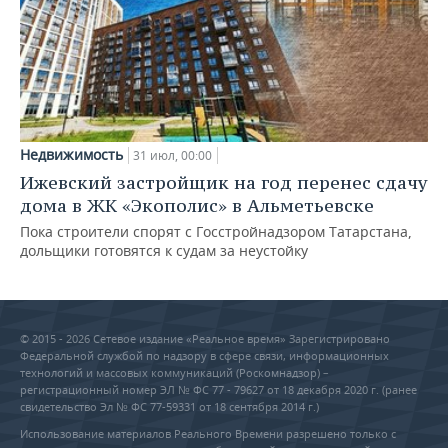
Недвижимость
31 июл, 00:00
Ижевский застройщик на год перенес сдачу
дома в ЖК «Экополис» в Альметьевске
Пока строители спорят с Госстройнадзором Татарстана,
дольщики готовятся к судам за неустойку
© 2015 - 2026 Сетевое издание «Реальное время» Зарегистрировано
Федеральной службой по надзору в сфере связи, информационных
технологий и массовых коммуникаций (Роскомнадзор) –
регистрационный номер ЭЛ № ФС 77 - 79627 от 18 декабря 2020 г. (ранее
свидетельство Эл № ФС 77-59331 от 18 сентября 2014 г.)
Использование материалов Реального Времени разрешено только с