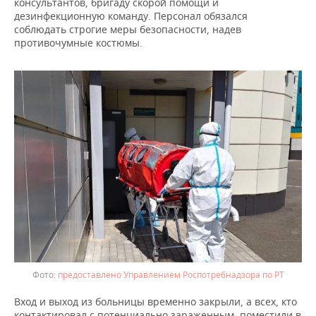
ВОДНЫЕ ВИДЫ СПОРТА
ОБРАЗОВАНИЕ
консультантов, бригаду скорой помощи и
дезинфекционную команду. Персонал обязался
соблюдать строгие меры безопасности, надев
ХОККЕЙ С МЯЧОМ
ПРОИСШЕСТВИЯ
противочумные костюмы.
предоставлено Управлением Роспотребнадзора по РТ
Вход и выход из больницы временно закрыли, а всех, кто
контактировал с потенциально зараженным, поместили в