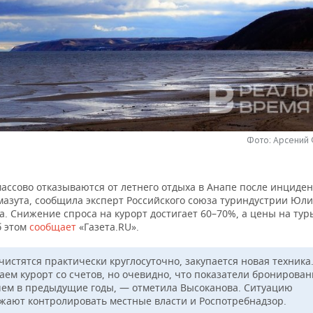
Фото: Арсений
ассово отказываются от летнего отдыха в Анапе после инциден
мазута, сообщила эксперт Российского союза туриндустрии Юл
. Снижение спроса на курорт достигает 60–70%, а цены на тур
б этом
сообщает
«Газета.RU».
чистятся практически круглосуточно, закупается новая техника
аем курорт со счетов, но очевидно, что показатели бронирован
чем в предыдущие годы, — отметила Высоканова. Ситуацию
жают контролировать местные власти и Роспотребнадзор.