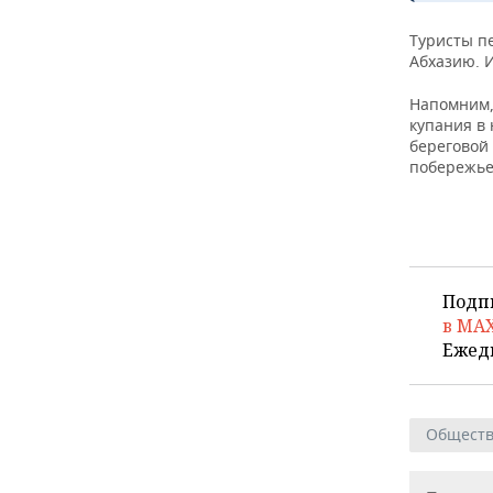
ВОДНЫЕ ВИДЫ СПОРТА
ОБРАЗОВАНИЕ
Туристы п
ХОККЕЙ С МЯЧОМ
ПРОИСШЕСТВИЯ
Абхазию. 
Напомним,
купания в 
береговой 
побережье
Подп
в MA
Ежед
Общест