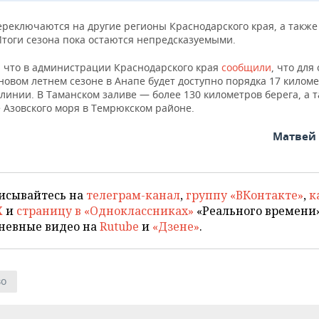
ереключаются на другие регионы Краснодарского края, а также
Итоги сезона пока остаются непредсказуемыми.
 что в администрации Краснодарского края
сообщили
, что для
новом летнем сезоне в Анапе будет доступно порядка 17 килом
линии. В Таманском заливе — более 130 километров берега, а т
 Азовского моря в Темрюкском районе.
Матвей
исывайтесь на
телеграм-канал
,
группу «ВКонтакте»
,
к
X
и
страницу в «Одноклассниках»
«Реального времени»
невные видео на
Rutube
и
«Дзене»
.
во