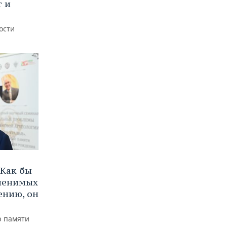
т и
ости
Как бы
аменимых
ению, он
р памяти