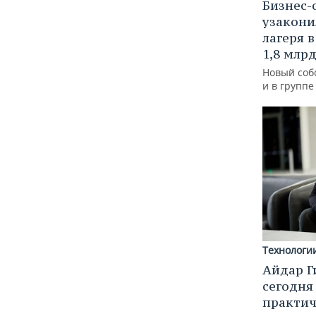
Бизнес-
узакони
лагеря 
1,8 млр
Новый соб
и в групп
Технологи
Айдар Г
сегодня
практич