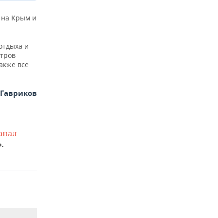
 на Крым и
 отдыха и
етров
акже все
 Гавриков
анал
.