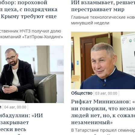
обзор: пороховой
ИИ взламывает, решае
л цеха, с подрядчика
перестраивает мир
в Крыму требуют еще
Главные технологические нов
д
минувшей недели
ственник НЧТЗ получил долю
е компаний «ТатПром-Холдинг»
Общество
03 авг, 00:00
Рифкат Минниханов: «
и
04 авг, 00:00
ни говорили, что нез
ибадуллин: «ИИ
людей нет, но, к сожал
 закрывает
незаменимый»
ески весь
В Татарстане прошел семина