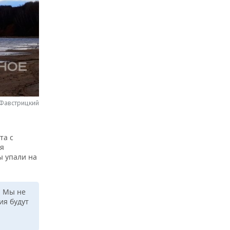
 Фавстрицкий
та с
ия
ы упали на
. Мы не
ия будут