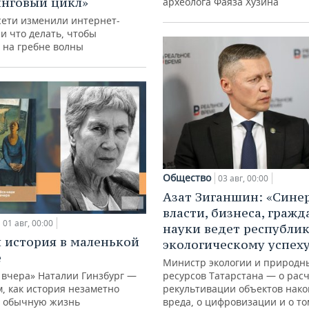
нговый цикл»
археолога Фаяза Хузина
сети изменили интернет-
и что делать, чтобы
 на гребне волны
Общество
03 авг, 00:00
Азат Зиганшин: «Сине
власти, бизнеса, гражд
01 авг, 00:00
науки ведет республик
 история в маленькой
экологическому успех
е
Министр экологии и природн
 вчера» Наталии Гинзбург —
ресурсов Татарстана — о расч
м, как история незаметно
рекультивации объектов нак
 обычную жизнь
вреда, о цифровизации и о то