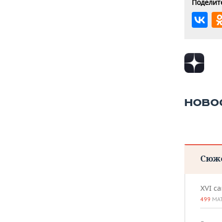
Поделите
НОВО
Сюж
XVI с
499
МА