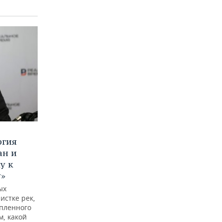
ргия
ан и
у к
у»
ых
истке рек,
опленного
м, какой