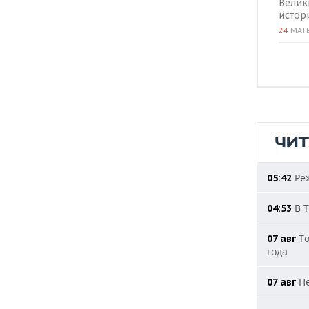
Велик
истор
24
МАТ
ЧИ
Реж
05:42
В Т
04:53
То
07 авг
года
Пе
07 авг