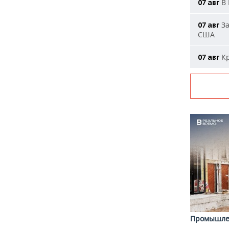
В 
07 авг
За
07 авг
США
Кр
07 авг
Промышле