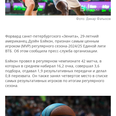
НЕФТЕХИМИЯ
РОЗНИЧНАЯ ТОРГОВЛЯ
НОВОСТИ ТЕХНОЛОГИЙ
МЕРОПРИЯТИЯ
НЕФТЬ
Фото: Динар Фатыхов
ТРАНСПОРТ
IT
НОВОСТИ МЕРОПРИЯТИЙ
СПОРТ
ОПК
УСЛУГИ
МЕДИА
ВЫЕЗДНАЯ РЕДАКЦИЯ
НОВОСТИ СПОРТА
ОБЩЕСТВО
Форвард санкт-петербургского «Зенита», 29-летний
ЭНЕРГЕТИКА
американец Дуэйн Бэйкон, признан самым ценным
ТЕЛЕКОММУНИКАЦИИ
БИЗНЕС-БРАНЧИ
ФУТБОЛ
НОВОСТИ ОБЩЕСТВА
ФОТОГАЛЕРЕЯ
игроком (MVP) регулярного сезона-2024/25 Единой лиги
ВТБ. Об этом сообщила пресс-служба организации.
ONLINE-КОНФЕРЕНЦИИ
ХОККЕЙ
ВЛАСТЬ
СЮЖЕТЫ
Бэйкон провел в регулярном чемпионате 42 матча, в
которых в среднем набирал 16,2 очка, совершал 3,6
ОТКРЫТАЯ ЛЕКЦИЯ
БАСКЕТБОЛ
ИНФРАСТРУКТУРА
СПРАВОЧНИК
подбора, отдавал 1,9 результативных передачи и делал
0,8 перехвата. Он также занял четвертое место в списке
самых результативных игроков по итогам регулярного
ВОЛЕЙБОЛ
ИСТОРИЯ
СПИСОК ПЕРСОН
ПОЛНАЯ ВЕРСИЯ
сезона.
КИБЕРСПОРТ
КУЛЬТУРА
СПИСОК КОМПАНИЙ
ФИГУРНОЕ КАТАНИЕ
МЕДИЦИНА