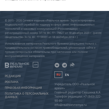
© 2015 - 2026 Сетевое издание «Реальное время» Зарегистрировано
Федеральной службой по надзору в сфере связи, информационных
технологий и массовых коммуникаций (Роскомнадзор) –
регистрационный номер ЭЛ № ФС 77 - 79627 от 18 декабря 2020 г. (ранее
свидетельство Эл № ФС 77-59331 от 18 сентября 2014 г.)
Использование материалов Реального Времени разрешено только с
предварительного согласия правообладателей, упоминание сайта и
прямая гиперссылка обязательны при частичном или полном
воспроизведении материалов.
18+
RU
EN
РЕДАКЦИЯ
РЕКЛАМА
Учредитель ООО «Реальное
ПРАВОВАЯ ИНФОРМАЦИЯ
время»
Главный редактор Саушина А.А.
ПОЛИТИКА О ПЕРСОНАЛЬНЫХ
Телефон редакции: +7 (843) 222-
ДАННЫХ
90-80
info@realnoevremya.ru