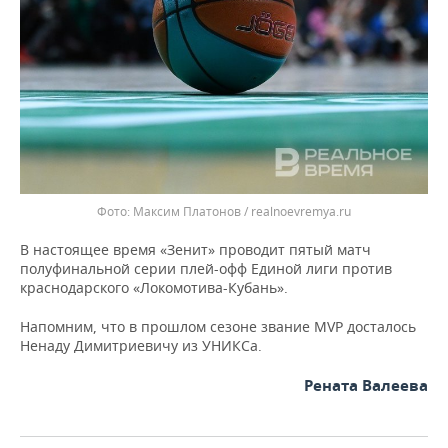
ВОДНЫЕ ВИДЫ СПОРТА
ОБРАЗОВАНИЕ
ХОККЕЙ С МЯЧОМ
ПРОИСШЕСТВИЯ
Максим Платонов / realnoevremya.ru
В настоящее время «Зенит» проводит пятый матч
полуфинальной серии плей-офф Единой лиги против
краснодарского «Локомотива-Кубань».
Напомним, что в прошлом сезоне звание MVP досталось
Ненаду Димитриевичу из УНИКСа.
Рената Валеева