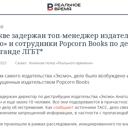
ВО
кве задержан топ-менеджер издател
о» и сотрудники Popcorn Books по де
ганде ЛГБТ*
2025
Сюжет:
Книжная полка «Реального времени»
м самого издательства «Эксмо», дело было возбуждено 
пущенных издательством Popcorn Books
задержан директор по дистрибуции издательства «Эксмо» Анат
 и еще около 10 человек. Все они подозреваются в причастнос
 делу об экстремизме. Как
сообщают
источники ТАСС, дело связ
НА
анением запрещенной информации, в частности с пропагандой
я произошли в рамках расследования, инициированного по кн