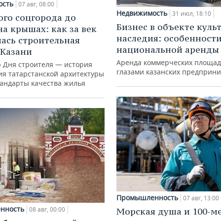
ость
07 авг, 08:00
Недвижимость
31 июл, 18:10
ого соцгорода до
Бизнес в объекте куль
на крышах: как за век
наследия: особенност
ась строительная
национальной аренды
 Казани
Аренда коммерческих площад
ю Дня строителя — история
глазами казанских предприн
ия татарстанской архитектуры
тандарты качества жилья
Промышленность
07 авг, 13:00
нность
08 авг, 00:00
Морская душа и 100-м