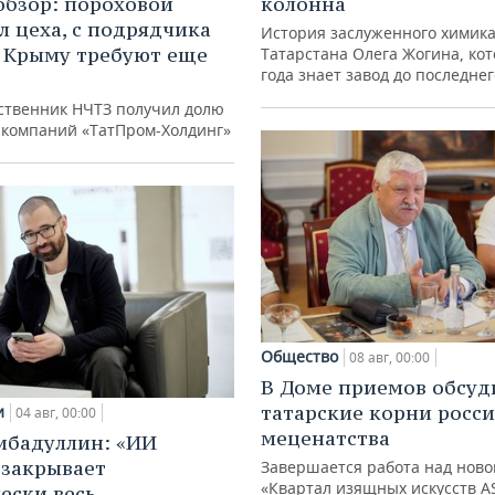
обзор: пороховой
колонна
л цеха, с подрядчика
История заслуженного химик
в Крыму требуют еще
Татарстана Олега Жогина, ко
года знает завод до последне
д
ственник НЧТЗ получил долю
е компаний «ТатПром-Холдинг»
Общество
08 авг, 00:00
В Доме приемов обсуд
татарские корни росс
и
04 авг, 00:00
меценатства
ибадуллин: «ИИ
 закрывает
Завершается работа над ново
«Квартал изящных искусств A
ески весь