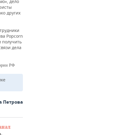
мо», дело
ристы
ко других
отрудники
тва Popcorn
и получить
связи дела
тории РФ
ике
а Петрова
анал
.