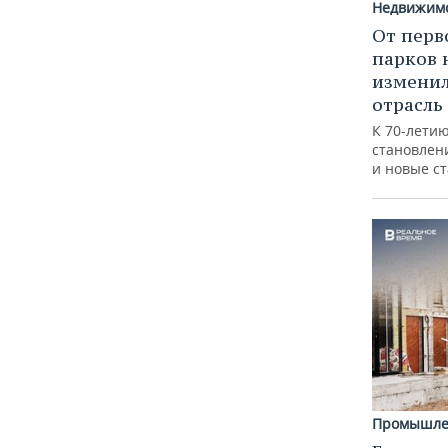
Недвижим
От перв
парков 
изменил
отрасль
К 70-лети
становлен
и новые с
Промышле