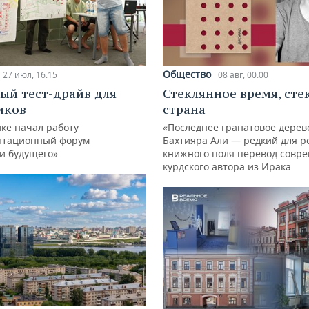
Общество
27 июл, 16:15
08 авг, 00:00
ый тест-драйв для
Стеклянное время, сте
иков
страна
ке начал работу
«Последнее гранатовое дерев
нтационный форум
Бахтияра Али — редкий для р
и будущего»
книжного поля перевод совр
курдского автора из Ирака