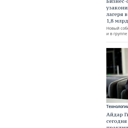
Бизнес-
узакони
лагеря 
1,8 млр
Новый соб
и в групп
Технологи
Айдар Г
сегодня
практич