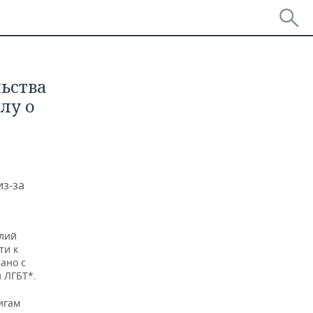
ьства
лу о
из-за
олий
ти к
ано с
 ЛГБТ*.
игам