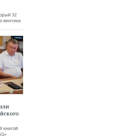
а
торый 32
го винтика
или
ийского
й книгой
SG»