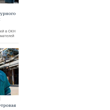
турного
и
ей в ОКН
имателей
етровая