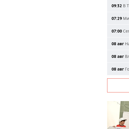
В Т
09:32
Мин
07:29
Сег
07:00
На
08 авг
Вл
08 авг
Го
08 авг