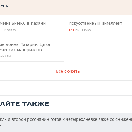
еты
аммит БРИКС в Казани
Искусственный интеллект
ТЕРИАЛОВ
181
МАТЕРИАЛ
ие воины Татарии. Цикл
ических материалов
ЕРИАЛА
Все сюжеты
ТАЙТЕ ТАКЖЕ
дый второй россиянин готов к четырехдневке даже со сниже
ы