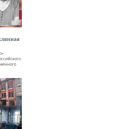
клянная
о»
оссийского
еменного