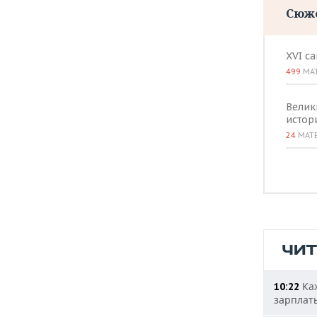
Сюж
XVI с
499
МА
Велик
истор
24
МАТ
ЧИ
Каж
10:22
зарплат