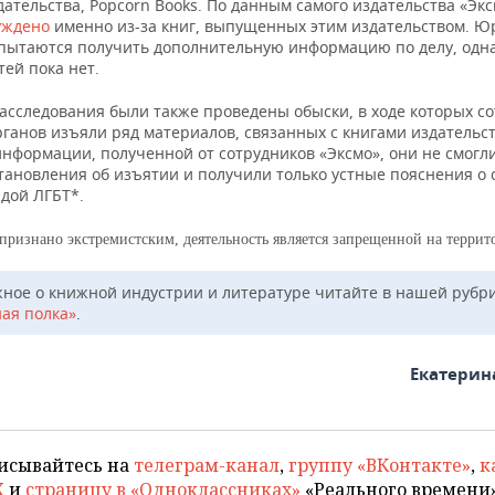
дательства, Popcorn Books. По данным самого издательства «Экс
уждено
именно из-за книг, выпущенных этим издательством. Ю
пытаются получить дополнительную информацию по делу, одна
ей пока нет.
расследования были также проведены обыски, в ходе которых с
ганов изъяли ряд материалов, связанных с книгами издательс
информации, полученной от сотрудников «Эксмо», они не смогл
тановления об изъятии и получили только устные пояснения о 
дой ЛГБТ*.
признано экстремистским, деятельность является запрещенной на терри
жное о книжной индустрии и литературе читайте в нашей рубр
ая полка»
.
Екатерин
исывайтесь на
телеграм-канал
,
группу «ВКонтакте»
,
к
X
и
страницу в «Одноклассниках»
«Реального времени»