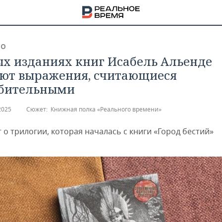
ВО
ых изданиях книг Исабель Альенде
ют выражения, считающиеся
бительными
2025
Сюжет:
Книжная полка «Реального времени»
 о трилогии, которая началась с книги «Город бестий»
НА