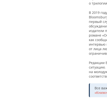
ВОДНЫЕ ВИДЫ СПОРТА
ОБРАЗОВАНИЕ
о трилогии
ХОККЕЙ С МЯЧОМ
ПРОИСШЕСТВИЯ
В 2019 год
Bloomsbury
первый сл
обсуждению
издатели п
романе «О
как сообщи
интервью в
от лица лю
ограничив
Редакции B
ситуацию.
на молоду
соответст
Все ва
«Книжн