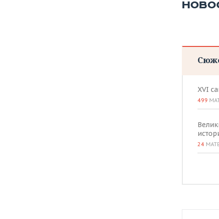
НОВО
Сюж
XVI с
499
МА
Велик
истор
24
МАТ