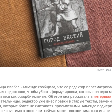
Фото: Ре
ица Исабель Альенде сообщила, что ее редактор пересматривае
ля подростков, чтобы убрать формулировки, которые сегодня м
аться как оскорбительные. Об этом она рассказала в
интервью
ательницы, редактор уже внес правки в старые тексты, замени
, которые более не считаются приемлемыми. Альенде подчерк
ло допустимо в прошлом, сейчас может восприниматься иначе. 