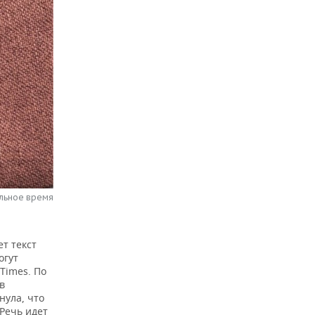
альное время
т текст
огут
Times. По
в
нула, что
Речь идет