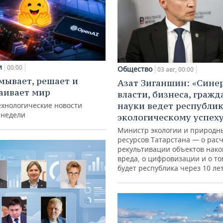
и
00:00
Общество
03 авг, 00:00
мывает, решает и
Азат Зиганшин: «Сине
аивает мир
власти, бизнеса, гражд
науки ведет республик
ехнологические новости
 недели
экологическому успех
Министр экологии и природн
ресурсов Татарстана — о расч
рекультивации объектов нак
вреда, о цифровизации и о то
будет республика через 10 ле