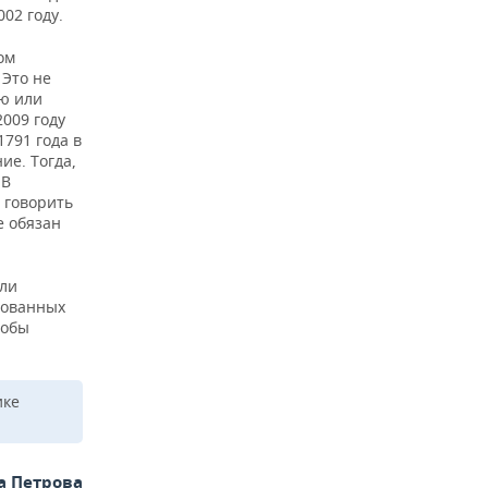
02 году.
ом
 Это не
ю или
2009 году
1791 года в
ие. Тогда,
 В
 говорить
е обязан
али
рованных
тобы
ике
а Петрова