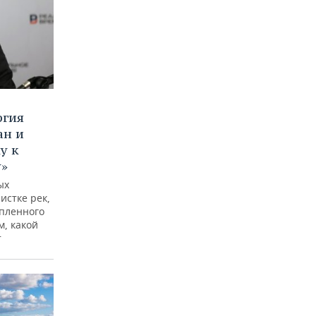
ргия
ан и
у к
у»
ых
истке рек,
опленного
м, какой
т