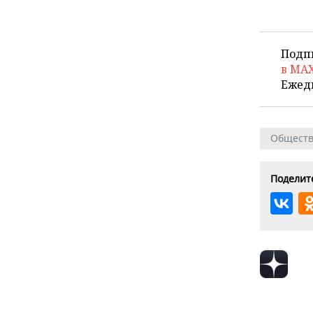
Подп
в MA
Ежед
Общест
Поделите