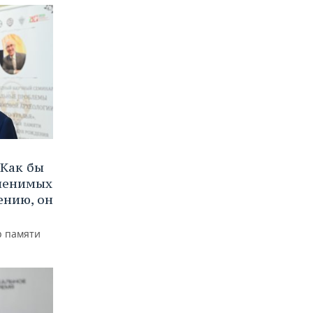
Как бы
аменимых
ению, он
р памяти