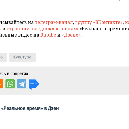
исывайтесь на
телеграм-канал
,
группу «ВКонтакте»
,
к
X
и
страницу в «Одноклассниках»
«Реального времени»
невные видео на
Rutube
и
«Дзене»
.
во
Культура
сь в соцсетях
«Реальное время» в Дзен