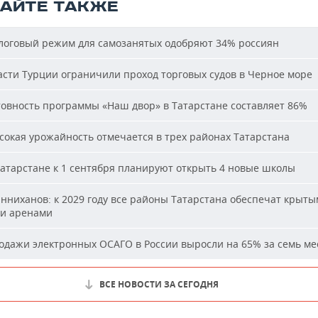
ТАЙТЕ ТАКЖЕ
оговый режим для самозанятых одобряют 34% россиян
сти Турции ограничили проход торговых судов в Черное море
овность программы «Наш двор» в Татарстане составляет 86%
окая урожайность отмечается в трех районах Татарстана
атарстане к 1 сентября планируют открыть 4 новые школы
ниханов: к 2029 году все районы Татарстана обеспечат крыт
и аренами
дажи электронных ОСАГО в России выросли на 65% за семь ме
ВСЕ НОВОСТИ ЗА СЕГОДНЯ