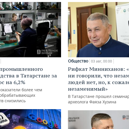
Общество
03 авг, 00:00
 промышленного
Рифкат Минниханов: «
дства в Татарстане за
ни говорили, что нез
ос на 6,2%
людей нет, но, к сожал
незаменимый»
показатели более чем
 обрабатывающих
В Татарстане прошел семина
тв снизились
археолога Фаяза Хузина