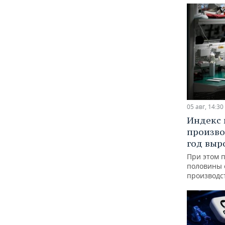
05 авг, 14:30
Индекс
произво
год выр
При этом 
половины
производс