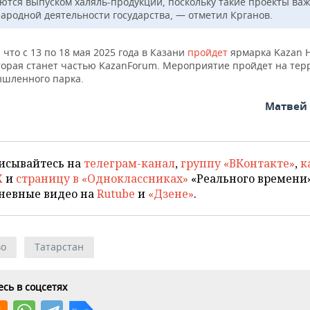
ются выпуском халяль-продукции, поскольку такие проекты ва
ародной деятельности государства, — отметил Крганов.
что с 13 по 18 мая 2025 года в Казани
пройдет
ярмарка Kazan H
оторая станет частью KazanForum. Мероприятие пройдет на те
шленного парка.
Матвей
исывайтесь на
телеграм-канал
,
группу «ВКонтакте»
,
к
X
и
страницу в «Одноклассниках»
«Реального времени»
невные видео на
Rutube
и
«Дзене»
.
во
Татарстан
сь в соцсетях