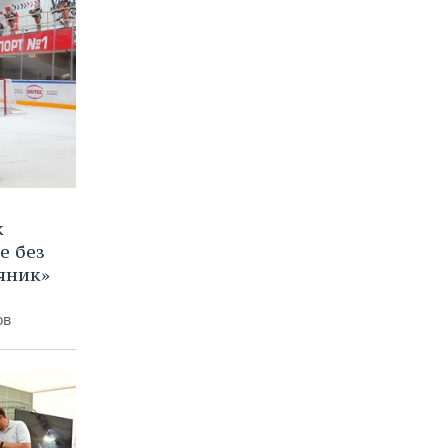
к
е без
яник»
ов