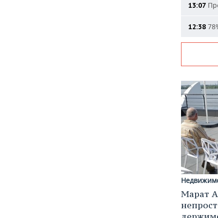
Про
13:07
78%
12:38
Недвижим
Марат А
непрост
держимс