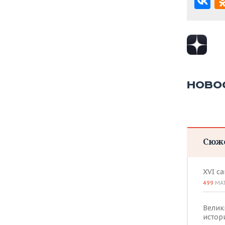
НОВО
Сюж
XVI с
499
МА
Велик
истор