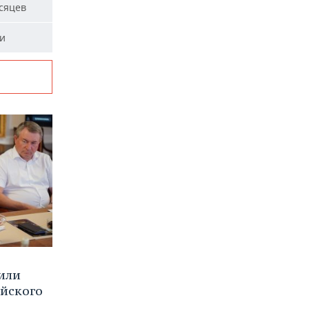
сяцев
ми
или
ийского