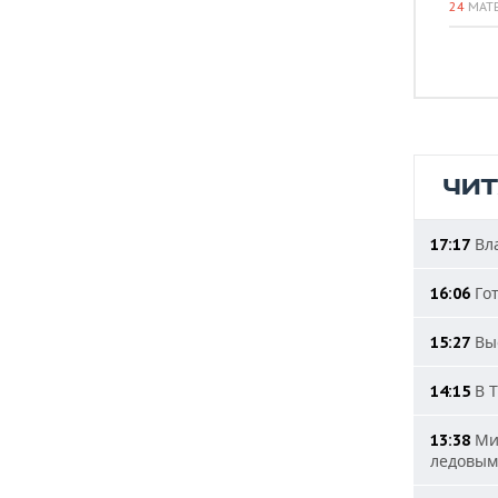
24
МАТ
ЧИ
Вла
17:17
Гот
16:06
Выс
15:27
В Т
14:15
Мин
13:38
ледовым