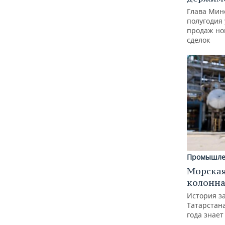
Глава Минс
полугодия 
продаж но
сделок
Промышле
Морская
колонн
История з
Татарстан
года знает