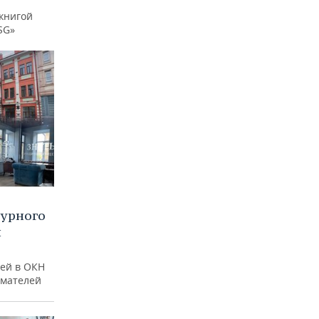
книгой
SG»
турного
и
ей в ОКН
имателей