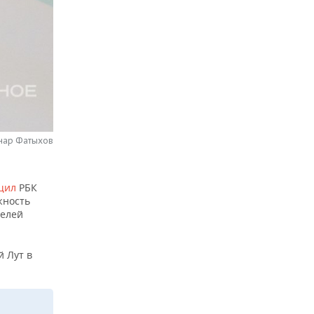
нар Фатыхов
щил
РБК
жность
телей
й Лут в