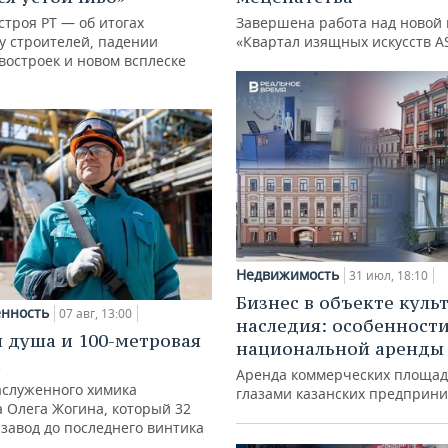
троя РТ — об итогах
Завершена работа над новой 
у строителей, падении
«Квартал изящных искусств A
востроек и новом всплеске
Недвижимость
31 июл, 18:10
Бизнес в объекте куль
нность
07 авг, 13:00
наследия: особенност
 душа и 100-метровая
национальной аренды
а
Аренда коммерческих площад
аслуженного химика
глазами казанских предприн
а Олега Жогина, который 32
 завод до последнего винтика