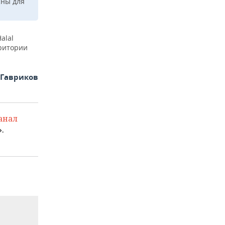
жны для
alal
рритории
 Гавриков
анал
.