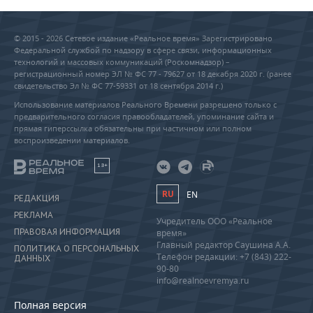
© 2015 - 2026 Сетевое издание «Реальное время» Зарегистрировано
Федеральной службой по надзору в сфере связи, информационных
технологий и массовых коммуникаций (Роскомнадзор) –
регистрационный номер ЭЛ № ФС 77 - 79627 от 18 декабря 2020 г. (ранее
свидетельство Эл № ФС 77-59331 от 18 сентября 2014 г.)
Использование материалов Реального Времени разрешено только с
предварительного согласия правообладателей, упоминание сайта и
прямая гиперссылка обязательны при частичном или полном
воспроизведении материалов.
18+
RU
EN
РЕДАКЦИЯ
РЕКЛАМА
Учредитель ООО «Реальное
ПРАВОВАЯ ИНФОРМАЦИЯ
время»
Главный редактор Саушина А.А.
ПОЛИТИКА О ПЕРСОНАЛЬНЫХ
Телефон редакции: +7 (843) 222-
ДАННЫХ
90-80
info@realnoevremya.ru
Полная версия