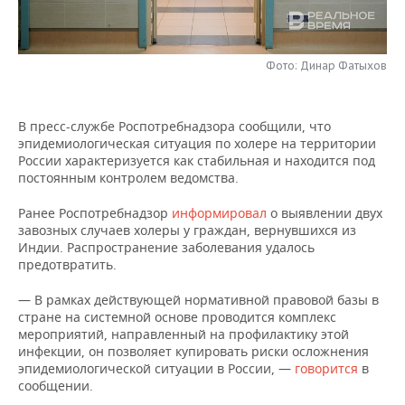
НЕФТЕХИМИЯ
РОЗНИЧНАЯ ТОРГОВЛЯ
НОВОСТИ ТЕХНОЛОГИЙ
МЕРОПРИЯТИЯ
НЕФТЬ
Фото: Динар Фатыхов
ТРАНСПОРТ
IT
НОВОСТИ МЕРОПРИЯТИЙ
СПОРТ
ОПК
УСЛУГИ
МЕДИА
ВЫЕЗДНАЯ РЕДАКЦИЯ
НОВОСТИ СПОРТА
ОБЩЕСТВО
В пресс-службе Роспотребнадзора сообщили, что
ЭНЕРГЕТИКА
эпидемиологическая ситуация по холере на территории
ТЕЛЕКОММУНИКАЦИИ
БИЗНЕС-БРАНЧИ
ФУТБОЛ
НОВОСТИ ОБЩЕСТВА
ФОТОГАЛЕРЕЯ
России характеризуется как стабильная и находится под
постоянным контролем ведомства.
ONLINE-КОНФЕРЕНЦИИ
ХОККЕЙ
ВЛАСТЬ
СЮЖЕТЫ
Ранее Роспотребнадзор
информировал
о выявлении двух
завозных случаев холеры у граждан, вернувшихся из
ОТКРЫТАЯ ЛЕКЦИЯ
БАСКЕТБОЛ
ИНФРАСТРУКТУРА
СПРАВОЧНИК
Индии. Распространение заболевания удалось
предотвратить.
ВОЛЕЙБОЛ
ИСТОРИЯ
СПИСОК ПЕРСОН
ПОЛНАЯ ВЕРСИЯ
— В рамках действующей нормативной правовой базы в
стране на системной основе проводится комплекс
КИБЕРСПОРТ
КУЛЬТУРА
СПИСОК КОМПАНИЙ
мероприятий, направленный на профилактику этой
инфекции, он позволяет купировать риски осложнения
ФИГУРНОЕ КАТАНИЕ
МЕДИЦИНА
эпидемиологической ситуации в России, —
говорится
в
сообщении.