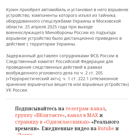
ВОДНЫЕ ВИДЫ СПОРТА
ОБРАЗОВАНИЕ
Кузин приобрел автомобиль и установил в него взрывное
ХОККЕЙ С МЯЧОМ
ПРОИСШЕСТВИЯ
устройство, компоненты которого изъял из тайника,
оборудованного спецслужбами Украины в Московской
области. 25 апреля 2025 года при выходе
военнослужащего Минобороны России из подъезда
взрывное устройство было дистанционно приведено в
действие с территории Украины.
Задержанный доставлен сотрудниками ФСБ России в
Следственный комитет Российской Федерации для
проведения следственных действий в рамках
возбужденного уголовного дела по ч. 2 ст. 205
(«Террористический акт»), ч. 1 ст. 222.1 («Незаконное
хранение взрывчатых веществ или взрывных устройств»)
УК России.
Подписывайтесь на
телеграм-канал
,
группу «ВКонтакте»
,
канал в MAX
и
страницу в «Одноклассниках»
«Реального
времени». Ежедневные видео на
Rutube
и