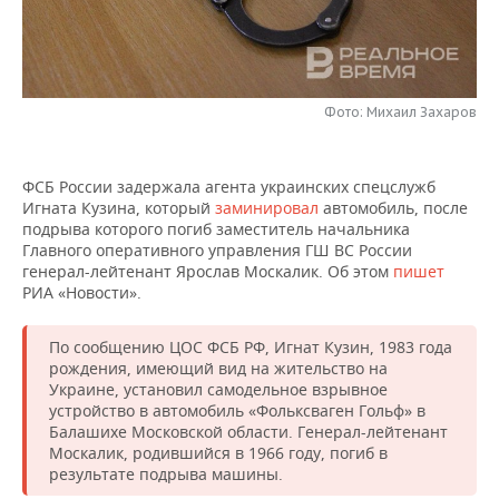
НЕФТЕХИМИЯ
РОЗНИЧНАЯ ТОРГОВЛЯ
НОВОСТИ ТЕХНОЛОГИЙ
МЕРОПРИЯТИЯ
НЕФТЬ
ТРАНСПОРТ
IT
НОВОСТИ МЕРОПРИЯТИЙ
СПОРТ
ОПК
Фото: Михаил Захаров
УСЛУГИ
МЕДИА
ВЫЕЗДНАЯ РЕДАКЦИЯ
НОВОСТИ СПОРТА
ОБЩЕСТВО
ЭНЕРГЕТИКА
ФСБ России задержала агента украинских спецслужб
ТЕЛЕКОММУНИКАЦИИ
БИЗНЕС-БРАНЧИ
ФУТБОЛ
НОВОСТИ ОБЩЕСТВА
ФОТОГАЛЕРЕЯ
Игната Кузина, который
заминировал
автомобиль, после
подрыва которого погиб заместитель начальника
ONLINE-КОНФЕРЕНЦИИ
ХОККЕЙ
ВЛАСТЬ
СЮЖЕТЫ
Главного оперативного управления ГШ ВС России
генерал-лейтенант Ярослав Москалик. Об этом
пишет
РИА «Новости».
ОТКРЫТАЯ ЛЕКЦИЯ
БАСКЕТБОЛ
ИНФРАСТРУКТУРА
СПРАВОЧНИК
По сообщению ЦОС ФСБ РФ, Игнат Кузин, 1983 года
ВОЛЕЙБОЛ
ИСТОРИЯ
СПИСОК ПЕРСОН
ПОЛНАЯ ВЕРСИЯ
рождения, имеющий вид на жительство на
Украине, установил самодельное взрывное
КИБЕРСПОРТ
КУЛЬТУРА
СПИСОК КОМПАНИЙ
устройство в автомобиль «Фольксваген Гольф» в
Балашихе Московской области. Генерал-лейтенант
ФИГУРНОЕ КАТАНИЕ
МЕДИЦИНА
Москалик, родившийся в 1966 году, погиб в
результате подрыва машины.