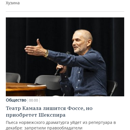
Хузина
Общество
00:00
Театр Камала лишится Фоссе, но
приобретет Шекспира
Пьеса норвежского драматурга уйдет из репертуара в
декабре: запретили правообладатели