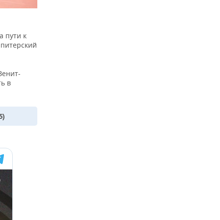
а пути к
и питерский
Зенит-
ь в
5)