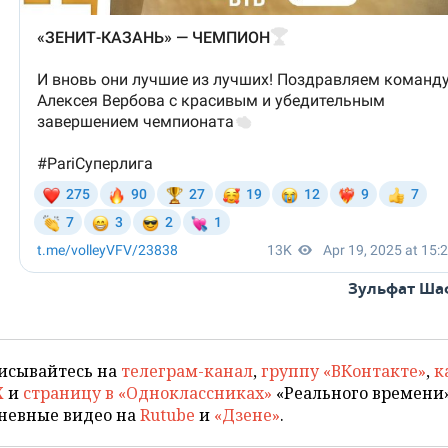
Зульфат Ша
исывайтесь на
телеграм-канал
,
группу «ВКонтакте»
,
к
X
и
страницу в «Одноклассниках»
«Реального времени»
невные видео на
Rutube
и
«Дзене»
.