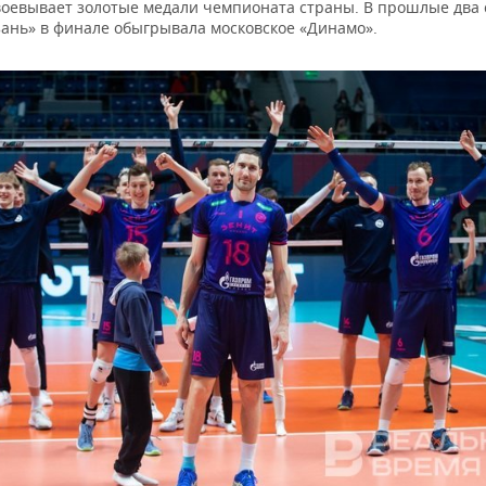
воевывает золотые медали чемпионата страны. В прошлые два 
зань» в финале обыгрывала московское «Динамо».