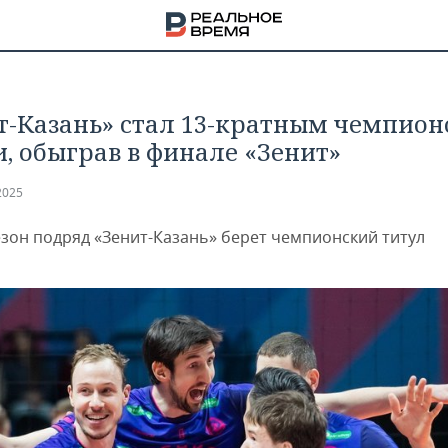
т-Казань» стал 13-кратным чемпио
и, обыграв в финале «Зенит»
2025
езон подряд «Зенит-Казань» берет чемпионский титул
НА