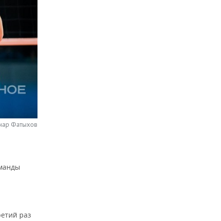
нар Фатыхов
оманды
ретий раз