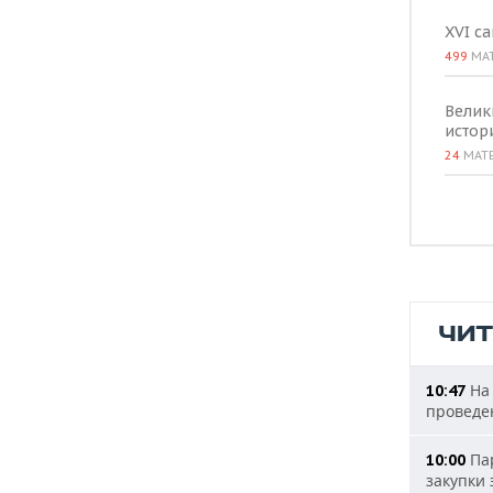
XVI с
499
МА
Велик
истор
24
МАТ
ЧИ
На 
10:47
проведе
Пар
10:00
закупки