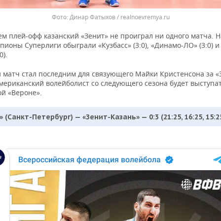
Динар Фатыхов / realnoevremya.ru
м плей-офф казанский «Зенит» не проиграл ни одного матча. Н
пионы Суперлиги обыграли «Кузбасс» (3:0), «Динамо-ЛО» (3:0) 
0).
матч стал последним для связующего Майки Кристенсона за «
мериканский волейболист со следующего сезона будет выступат
ой «Вероне».
 (Санкт-Петербург) — «Зенит-Казань» — 0:3 (21:25, 16:25, 15:2