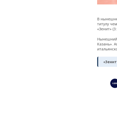
В нынешне
титулу чем
«Зенит» (3:
Нынешний 
Казань». А
итальянск
«Зенит»