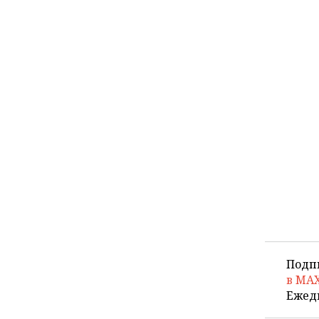
Подп
в MA
Ежед