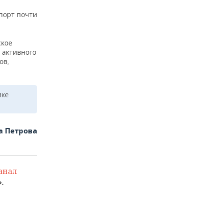
мпорт почти
ское
 активного
ов,
ике
а Петрова
анал
.