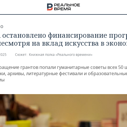
ВО
 остановлено финансирование про
несмотря на вклад искусства в экон
2025
Сюжет:
Книжная полка «Реального времени»
ращение грантов попали гуманитарные советы всех 50 
ки, архивы, литературные фестивали и образовательны
мы
НА