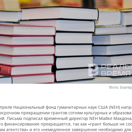
Фото: Екате
апреля Национальный фонд гуманитарных наук США (NEH) напр
досрочном прекращении грантов сотням культурных и образов
ий. Письма подписал временный директор NEH Майкл Макдонал
то финансирование прекращается, так как «грант больше не со
ам агентства» и его «немедленное завершение необходимо дл