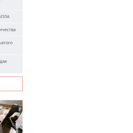
 БПЛА
ичества
ъятого
для