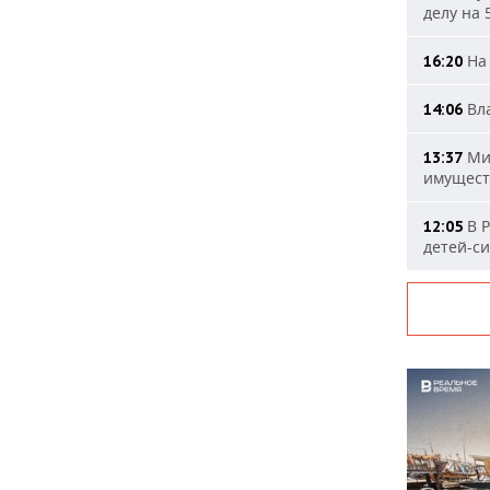
делу на 
На 
16:20
Вла
14:06
Мин
13:37
имущест
В Р
12:05
детей-с