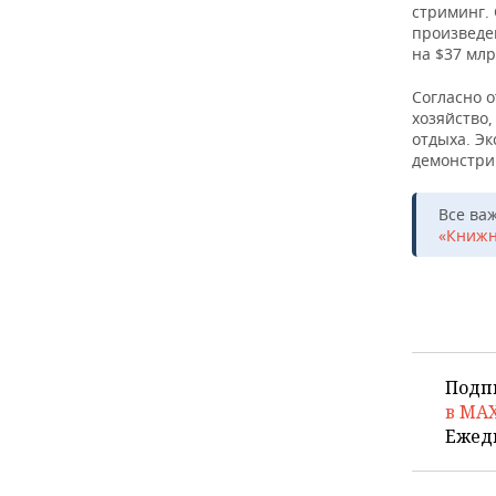
стриминг. 
произведен
на $37 млр
Согласно о
хозяйство,
отдыха. Э
демонстри
Все ва
«Книжн
Подп
в MA
Ежед