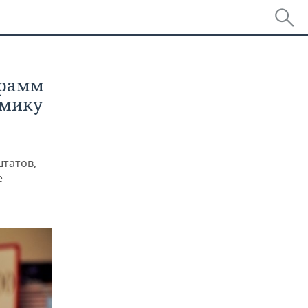
грамм
омику
штатов,
е