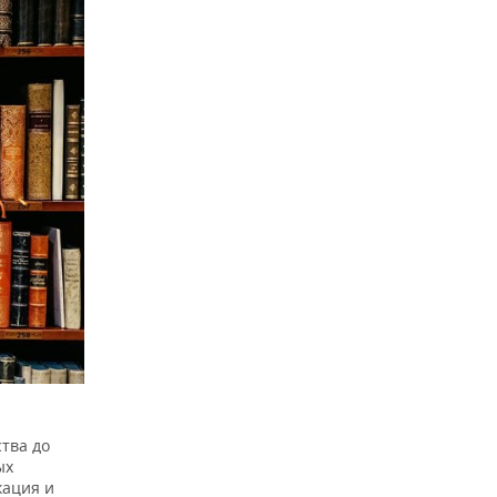
тва до
ых
кация и