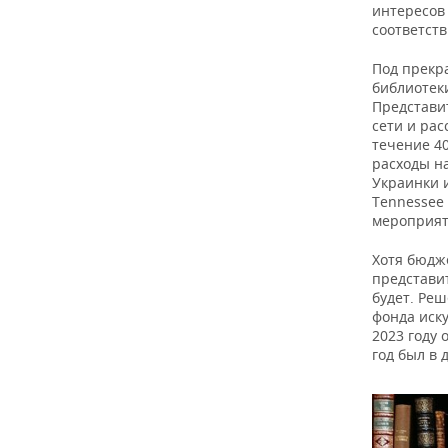
ВОДНЫЕ ВИДЫ СПОРТА
ОБРАЗОВАНИЕ
интересов
соответств
ХОККЕЙ С МЯЧОМ
ПРОИСШЕСТВИЯ
Под прекр
библиотек
Представи
сети и ра
течение 4
расходы н
Украинки 
Tennessee
мероприят
Хотя бюдже
представи
будет. Ре
фонда иску
2023 году 
год был в 