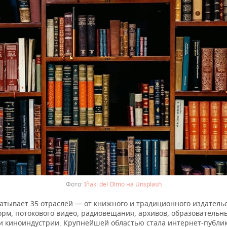
Iñaki del Olmo на Unsplash
атывает 35 отраслей — от книжного и традиционного издательс
орм, потокового видео, радиовещания, архивов, образовательн
и киноиндустрии. Крупнейшей областью стала интернет-публи