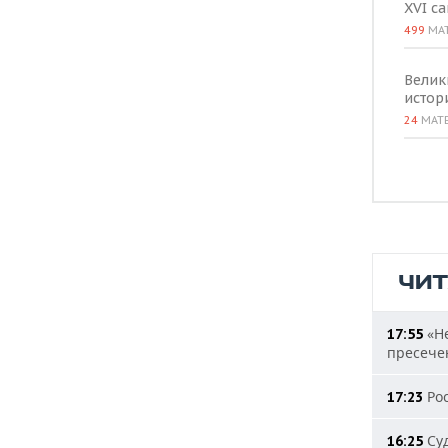
XVI с
499
МА
Велик
истор
24
МАТ
ЧИ
«Не
17:55
пресечен
Рос
17:23
Суд
16:25