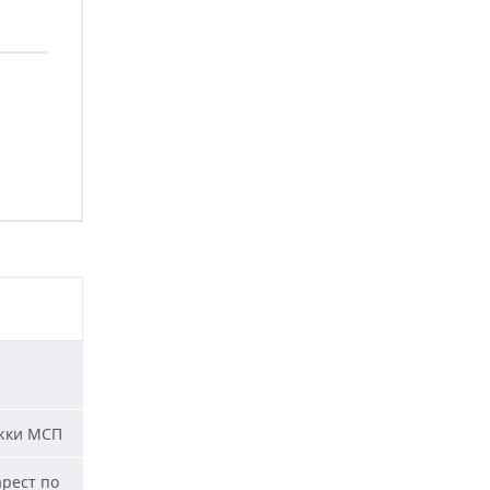
жки МСП
арест по