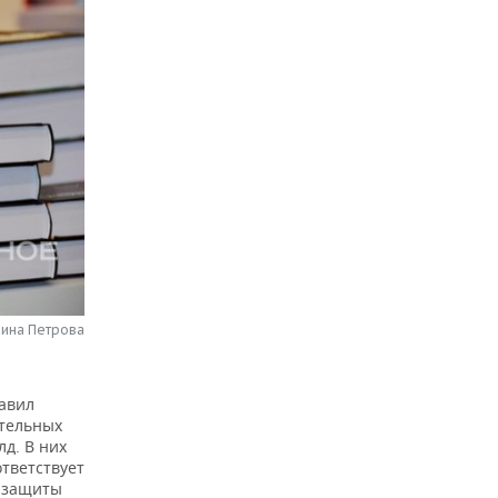
рина Петрова
авил
ательных
д. В них
ответствует
я защиты