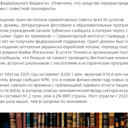
 федерального бюджета». Отмечено, что средства перераспред
ии с повесткой президента».
ащение грантов попали гуманитарные советы всех 50 штатов,
и, архивы, литературные фестивали и образовательные програ
тели учреждений начали публично сообщать о потерях через 
ссылки. Один из примеров — Гуманитарный институт Гарварда, 
0 лет не получали федеральной поддержки. Грант должен был 
а издание антологии украинско-еврейской поэзии, перевод пье
и романа Майка Йогансена. В штате Теннесси организация Hum
 сообщила, что больше не сможет проводить бесплатные книж
ия, встречи школьников с писателями и исторические програ
т NEH на 2025 год составляет $200,1 млн, включая $74,4 млн на
тель фонда сообщил NPR, что в новом финансовом году новых г
шение совпало по времени с публикацией годового отчета Наци
сств (NEA), в котором описан экономический вклад сектора иску
он составил $1,2 трлн, или 4,2% ВВП страны. Рост отрасли с 2022
два раза выше, чем в среднем по экономике.