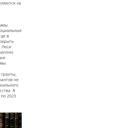
еляются «в
ммы.
социальные
где в
покрыть
с Леси
anities
ные
ммы.
 гранты,
рантов не
онального
сства. В
 по 2023