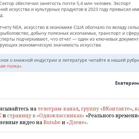
Сектор обеспечил занятость почти 5,4 млн человек. Экспорт
ий искусства и культурных продуктов в 2023 году превысил и
д.
тчету NEA, искусство в экономике США обогнало по вкладу сель
 рыболовство, добычу полезных ископаемых, транспорт и сферу
ксперты подчеркивают, что отчет — один из ключевых документ
рующих экономическую значимость искусства.
жное о книжной индустрии и литературе читайте в нашей рубр
ая полка»
.
Екатерин
исывайтесь на
телеграм-канал
,
группу «ВКонтакте»
,
к
X
и
страницу в «Одноклассниках»
«Реального времени»
невные видео на
Rutube
и
«Дзене»
.