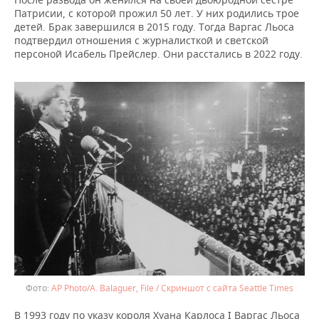
Патрисии, с которой прожил 50 лет. У них родились трое
детей. Брак завершился в 2015 году. Тогда Варгас Льоса
подтвердил отношения с журналисткой и светской
персоной Исабель Прейслер. Они расстались в 2022 году.
AP Photo/A. Balaguer, File / Скриншот с сайта Seattle Times
В 1993 году по указу короля Хуана Карлоса I Варгас Льоса