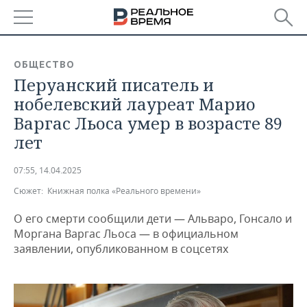
РЕГИОНЫ
ОБЩЕСТВО
Перуанский писатель и
БАШКОРТОСТАН
НОВОСТИ
нобелевский лауреат Марио
ТАТАРСТАН
АНАЛИТИКА
Варгас Льоса умер в возрасте 89
лет
УДМУРТИЯ
НОВОСТИ АНАЛИТИКИ
ЭКОНОМИКА
07:55, 14.04.2025
ДЕКЛАРАЦИИ О ДОХОДАХ
НОВОСТИ ЭКОНОМИКИ
ПРОМЫШЛЕННОСТЬ
Сюжет:
Книжная полка «Реального времени»
КОРОЛИ ГОСЗАКАЗА ПФО
ФИНАНСЫ
НОВОСТИ
НЕДВИЖИМОСТЬ
ПРОМЫШЛЕННОСТИ
О его смерти сообщили дети — Альваро, Гонсало и
Моргана Варгас Льоса — в официальном
ВУЗЫ ТАТАРСТАНА
БАНКИ
НОВОСТИ НЕДВИЖИМОСТИ
АВТО
заявлении, опубликованном в соцсетях
АГРОПРОМ
КОМУ ПРИНАДЛЕЖАТ
БЮДЖЕТ
НОВОСТИ АВТО
БИЗНЕС
ТОРГОВЫЕ ЦЕНТРЫ
МАШИНОСТРОЕНИЕ
ТАТАРСТАНА
ИНВЕСТИЦИИ
НОВОСТИ БИЗНЕСА
ТЕХНОЛОГИИ