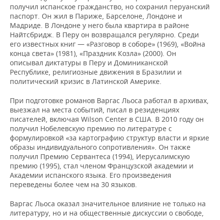
получил испанское гражданство, но сохранил перуанский
паспорт. Он жил в Париже, Барселоне, Лондоне и
Мадриде. В Лондоне у него была квартира в районе
Найтсбридж. В Перу он возвращался регулярно. Среди
его известных книг — «Разговор в соборе» (1969), «Война
конца света» (1981), «Праздник Козла» (2000). Он
описывал диктатуры в Перу и Доминиканской
Республике, религиозные движения в Бразилии и
политический кризис в Латинской Америке.
При подготовке романов Варгас Льоса работал в архивах,
выезжал на места событий, писал в резиденциях
писателей, включая Wilson Center в США. В 2010 году он
получил Нобелевскую премию по литературе с
формулировкой «за картографию структур власти и яркие
образы индивидуального сопротивления». Он также
получил Премию Сервантеса (1994), Иерусалимскую
премию (1995), стал членом Французской академии и
Академии испанского языка. Его произведения
переведены более чем на 30 языков.
Варгас Льоса оказал значительное влияние не только на
литературу, но и на общественные дискуссии о свободе,