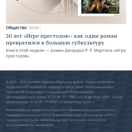
Общество
00:00
30 лет «Игре престолов»: как один роман
превратился в большую субкультуру
Книга этой недели — роман Джорджа Р. Р. Мартина «Игра
престолов»
© 2015 - 2026 Сетевое издание «Реальное время» Зарегистрировано
Федеральной службой по надзору в сфере связи, информационных
технологий и массовых коммуникаций (Роскомнадзор) –
регистрационный номер ЭЛ № ФС 77 - 79627 от 18 декабря 2020 г. (ранее
свидетельство Эл № ФС 77-59331 от 18 сентября 2014 г.)
Использование материалов Реального Времени разрешено только с
предварительного согласия правообладателей, упоминание сайта и
прямая гиперссылка обязательны при частичном или полном
воспроизведении материалов.