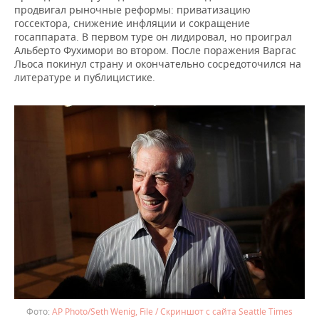
продвигал рыночные реформы: приватизацию
госсектора, снижение инфляции и сокращение
госаппарата. В первом туре он лидировал, но проиграл
Альберто Фухимори во втором. После поражения Варгас
Льоса покинул страну и окончательно сосредоточился на
литературе и публицистике.
AP Photo/Seth Wenig, File / Скриншот с сайта Seattle Times