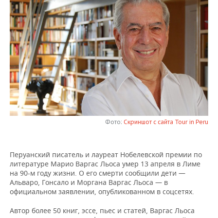
НЕФТЕХИМИЯ
РОЗНИЧНАЯ ТОРГОВЛЯ
НОВОСТИ ТЕХНОЛОГИЙ
МЕРОПРИЯТИЯ
НЕФТЬ
ТРАНСПОРТ
IT
НОВОСТИ МЕРОПРИЯТИЙ
СПОРТ
ОПК
УСЛУГИ
МЕДИА
ВЫЕЗДНАЯ РЕДАКЦИЯ
НОВОСТИ СПОРТА
ОБЩЕСТВО
ЭНЕРГЕТИКА
ТЕЛЕКОММУНИКАЦИИ
БИЗНЕС-БРАНЧИ
ФУТБОЛ
НОВОСТИ ОБЩЕСТВА
ФОТОГАЛЕРЕЯ
ONLINE-КОНФЕРЕНЦИИ
ХОККЕЙ
ВЛАСТЬ
СЮЖЕТЫ
Фото:
Скриншот с сайта Tour in Peru
ОТКРЫТАЯ ЛЕКЦИЯ
БАСКЕТБОЛ
ИНФРАСТРУКТУРА
СПРАВОЧНИК
ВОЛЕЙБОЛ
ИСТОРИЯ
СПИСОК ПЕРСОН
ПОЛНАЯ ВЕРСИЯ
Перуанский писатель и лауреат Нобелевской премии по
литературе Марио Варгас Льоса умер 13 апреля в Лиме
на 90-м году жизни. О его смерти сообщили дети —
КИБЕРСПОРТ
КУЛЬТУРА
СПИСОК КОМПАНИЙ
Альваро, Гонсало и Моргана Варгас Льоса — в
официальном заявлении, опубликованном в соцсетях.
ФИГУРНОЕ КАТАНИЕ
МЕДИЦИНА
Автор более 50 книг, эссе, пьес и статей, Варгас Льоса