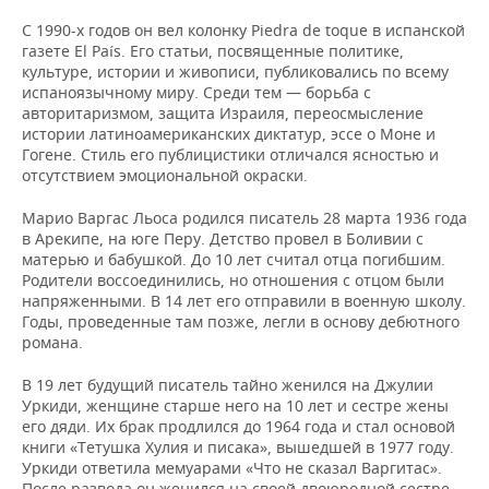
С 1990-х годов он вел колонку Piedra de toque в испанской
газете El País. Его статьи, посвященные политике,
культуре, истории и живописи, публиковались по всему
испаноязычному миру. Среди тем — борьба с
авторитаризмом, защита Израиля, переосмысление
истории латиноамериканских диктатур, эссе о Моне и
Гогене. Стиль его публицистики отличался ясностью и
отсутствием эмоциональной окраски.
Марио Варгас Льоса родился писатель 28 марта 1936 года
в Арекипе, на юге Перу. Детство провел в Боливии с
матерью и бабушкой. До 10 лет считал отца погибшим.
Родители воссоединились, но отношения с отцом были
напряженными. В 14 лет его отправили в военную школу.
Годы, проведенные там позже, легли в основу дебютного
романа.
В 19 лет будущий писатель тайно женился на Джулии
Уркиди, женщине старше него на 10 лет и сестре жены
его дяди. Их брак продлился до 1964 года и стал основой
книги «Тетушка Хулия и писака», вышедшей в 1977 году.
Уркиди ответила мемуарами «Что не сказал Варгитас».
После развода он женился на своей двоюродной сестре