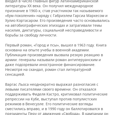
ВОДНЫЕ ВИДЫ СПОРТА
ОБРАЗОВАНИЕ
входил в число главных фигур латиноамериканской
литературы XX века. Он получил международное
признание в 1960-х, став участником так называемого
ХОККЕЙ С МЯЧОМ
ПРОИСШЕСТВИЯ
«бум-поколения» наряду с Габриэлем Гарсиа Маркесом и
Хулио Кортасаром. Его произведения часто основывались
на автобиографических эпизодах и затрагивали темы
насилия, диктатуры, социальной несправедливости и
борьбы за свободу личности.
Первый роман, «Город и псы», вышел в 1963 году. Книга
основана на опыте учебы в военной академии.
Публикация произведения вызвала резкую реакцию в
армии: генералы называли роман антиперуанским и
даже подозревали иностранное финансирование.
Несмотря на скандал, роман стал литературной
сенсацией.
Варгас Льоса неоднократно выражал разногласия с
левыми писателями своего времени. Он отказался
поддерживать Фиделя Кастро, критиковал политические
репрессии на Кубе, выступал против популистских
режимов в Венесуэле. Его политические взгляды
сместились вправо, и в 1990 году он баллотировался в
президенты Перу от движения «Свобода». В кампании он