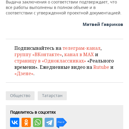
ВОДНЫЕ ВИДЫ СПОРТА
ОБРАЗОВАНИЕ
Выдача заключения о соответствии подтверждает, что
все работы выполнены в полном объеме и в
соответствии с утвержденной проектной документацией.
ХОККЕЙ С МЯЧОМ
ПРОИСШЕСТВИЯ
Матвей Гавриков
Подписывайтесь на
телеграм-канал
,
группу «ВКонтакте»
,
канал в MAX
и
страницу в «Одноклассниках»
«Реального
времени». Ежедневные видео на
Rutube
и
«Дзене»
.
Общество
Татарстан
Поделитесь в соцсетях