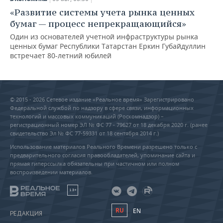
«Развитие системы учета рынка ценных
бумаг — процесс непрекращающийся»
Один из основателей учетной инфраструктуры рынка
ценных бумаг Республики Татарстан Еркин Губайдуллин
встречает 80-летний юбилей
© 2015 - 2026 Сетевое издание «Реальное время» Зарегистрировано
Федеральной службой по надзору в сфере связи, информационных
технологий и массовых коммуникаций (Роскомнадзор) –
регистрационный номер ЭЛ № ФС 77 - 79627 от 18 декабря 2020 г. (ранее
свидетельство Эл № ФС 77-59331 от 18 сентября 2014 г.)
Использование материалов Реального Времени разрешено только с
предварительного согласия правообладателей, упоминание сайта и
прямая гиперссылка обязательны при частичном или полном
воспроизведении материалов.
18+
RU
EN
РЕДАКЦИЯ