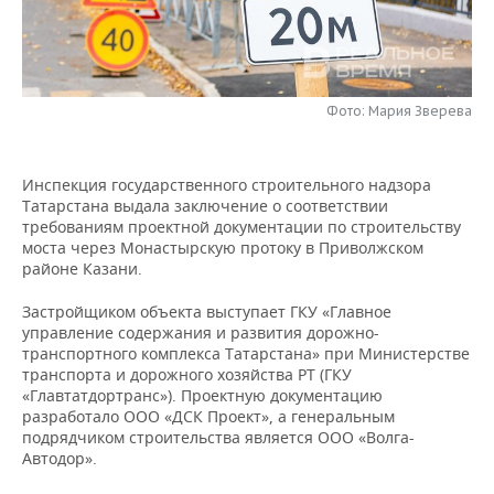
НЕФТЕХИМИЯ
РОЗНИЧНАЯ ТОРГОВЛЯ
НОВОСТИ ТЕХНОЛОГИЙ
МЕРОПРИЯТИЯ
НЕФТЬ
ТРАНСПОРТ
IT
НОВОСТИ МЕРОПРИЯТИЙ
СПОРТ
ОПК
Фото: Мария Зверева
УСЛУГИ
МЕДИА
ВЫЕЗДНАЯ РЕДАКЦИЯ
НОВОСТИ СПОРТА
ОБЩЕСТВО
ЭНЕРГЕТИКА
Инспекция государственного строительного надзора
ТЕЛЕКОММУНИКАЦИИ
БИЗНЕС-БРАНЧИ
ФУТБОЛ
НОВОСТИ ОБЩЕСТВА
ФОТОГАЛЕРЕЯ
Татарстана выдала заключение о соответствии
требованиям проектной документации по строительству
ONLINE-КОНФЕРЕНЦИИ
ХОККЕЙ
ВЛАСТЬ
СЮЖЕТЫ
моста через Монастырскую протоку в Приволжском
районе Казани.
ОТКРЫТАЯ ЛЕКЦИЯ
БАСКЕТБОЛ
ИНФРАСТРУКТУРА
СПРАВОЧНИК
Застройщиком объекта выступает ГКУ «Главное
управление содержания и развития дорожно-
ВОЛЕЙБОЛ
ИСТОРИЯ
СПИСОК ПЕРСОН
ПОЛНАЯ ВЕРСИЯ
транспортного комплекса Татарстана» при Министерстве
транспорта и дорожного хозяйства РТ (ГКУ
«Главтатдортранс»). Проектную документацию
КИБЕРСПОРТ
КУЛЬТУРА
СПИСОК КОМПАНИЙ
разработало ООО «ДСК Проект», а генеральным
подрядчиком строительства является ООО «Волга-
ФИГУРНОЕ КАТАНИЕ
МЕДИЦИНА
Автодор».