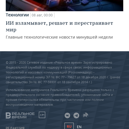
Технологии
08 авг, 00:00
ИИ взламывает, решает и перестраивает
мир
Главные технологические новости минувшей недели
© 2015 - 2026 Сетевое издание «Реальное время» Зарегистрировано
Федеральной службой по надзору в сфере связи, информационных
технологий и массовых коммуникаций (Роскомнадзор) –
регистрационный номер ЭЛ № ФС 77 - 79627 от 18 декабря 2020 г. (ранее
свидетельство Эл № ФС 77-59331 от 18 сентября 2014 г.)
Использование материалов Реального Времени разрешено только с
предварительного согласия правообладателей, упоминание сайта и
прямая гиперссылка обязательны при частичном или полном
воспроизведении материалов.
18+
RU
EN
РЕДАКЦИЯ