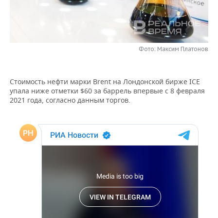
НЕФТЕХИМИЯ
РОЗНИЧНАЯ ТОРГОВЛЯ
НОВОСТИ ТЕХНОЛОГИЙ
МЕРОПРИЯТИЯ
НЕФТЬ
ТРАНСПОРТ
IT
НОВОСТИ МЕРОПРИЯТИЙ
СПОРТ
ОПК
Фото: Максим Платонов
УСЛУГИ
МЕДИА
ВЫЕЗДНАЯ РЕДАКЦИЯ
НОВОСТИ СПОРТА
ОБЩЕСТВО
ЭНЕРГЕТИКА
Стоимость нефти марки Brent на Лондонской бирже ICE
ТЕЛЕКОММУНИКАЦИИ
БИЗНЕС-БРАНЧИ
ФУТБОЛ
НОВОСТИ ОБЩЕСТВА
ФОТОГАЛЕРЕЯ
упала ниже отметки $60 за баррель впервые с 8 февраля
2021 года, согласно данным торгов.
ONLINE-КОНФЕРЕНЦИИ
ХОККЕЙ
ВЛАСТЬ
СЮЖЕТЫ
ОТКРЫТАЯ ЛЕКЦИЯ
БАСКЕТБОЛ
ИНФРАСТРУКТУРА
СПРАВОЧНИК
ВОЛЕЙБОЛ
ИСТОРИЯ
СПИСОК ПЕРСОН
ПОЛНАЯ ВЕРСИЯ
КИБЕРСПОРТ
КУЛЬТУРА
СПИСОК КОМПАНИЙ
ФИГУРНОЕ КАТАНИЕ
МЕДИЦИНА