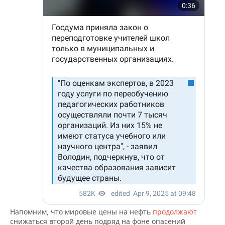
ВОДНЫЕ ВИДЫ СПОРТА
ОБРАЗОВАНИЕ
ХОККЕЙ С МЯЧОМ
ПРОИСШЕСТВИЯ
Напомним, что мировые цены на нефть
продолжают
снижаться второй день подряд на фоне опасений