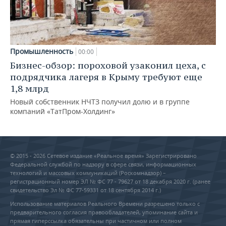
Промышленность
00:00
Бизнес-обзор: пороховой узаконил цеха, с
подрядчика лагеря в Крыму требуют еще
1,8 млрд
Новый собственник НЧТЗ получил долю и в группе
компаний «ТатПром-Холдинг»
© 2015 - 2026 Сетевое издание «Реальное время» Зарегистрировано
Федеральной службой по надзору в сфере связи, информационных
технологий и массовых коммуникаций (Роскомнадзор) –
регистрационный номер ЭЛ № ФС 77 - 79627 от 18 декабря 2020 г. (ранее
свидетельство Эл № ФС 77-59331 от 18 сентября 2014 г.)
Использование материалов Реального Времени разрешено только с
предварительного согласия правообладателей, упоминание сайта и
прямая гиперссылка обязательны при частичном или полном