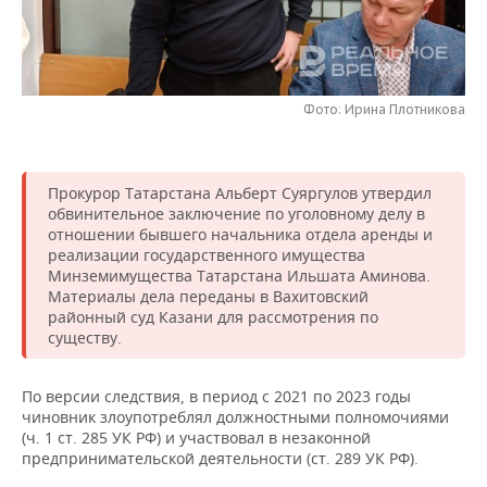
НЕФТЕХИМИЯ
РОЗНИЧНАЯ ТОРГОВЛЯ
НОВОСТИ ТЕХНОЛОГИЙ
МЕРОПРИЯТИЯ
НЕФТЬ
ТРАНСПОРТ
IT
НОВОСТИ МЕРОПРИЯТИЙ
СПОРТ
ОПК
Фото: Ирина Плотникова
УСЛУГИ
МЕДИА
ВЫЕЗДНАЯ РЕДАКЦИЯ
НОВОСТИ СПОРТА
ОБЩЕСТВО
ЭНЕРГЕТИКА
ТЕЛЕКОММУНИКАЦИИ
БИЗНЕС-БРАНЧИ
ФУТБОЛ
НОВОСТИ ОБЩЕСТВА
ФОТОГАЛЕРЕЯ
Прокурор Татарстана Альберт Суяргулов утвердил
обвинительное заключение по уголовному делу в
отношении бывшего начальника отдела аренды и
ONLINE-КОНФЕРЕНЦИИ
ХОККЕЙ
ВЛАСТЬ
СЮЖЕТЫ
реализации государственного имущества
Минземимущества Татарстана Ильшата Аминова.
ОТКРЫТАЯ ЛЕКЦИЯ
БАСКЕТБОЛ
ИНФРАСТРУКТУРА
СПРАВОЧНИК
Материалы дела переданы в Вахитовский
районный суд Казани для рассмотрения по
существу.
ВОЛЕЙБОЛ
ИСТОРИЯ
СПИСОК ПЕРСОН
ПОЛНАЯ ВЕРСИЯ
КИБЕРСПОРТ
КУЛЬТУРА
СПИСОК КОМПАНИЙ
По версии следствия, в период с 2021 по 2023 годы
чиновник злоупотреблял должностными полномочиями
(ч. 1 ст. 285 УК РФ) и участвовал в незаконной
ФИГУРНОЕ КАТАНИЕ
МЕДИЦИНА
предпринимательской деятельности (ст. 289 УК РФ).