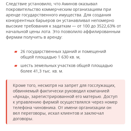
ВОДНЫЕ ВИДЫ СПОРТА
ОБРАЗОВАНИЕ
Следствие установило, что Аминов оказывал
покровительство коммерческим организациям при
ХОККЕЙ С МЯЧОМ
ПРОИСШЕСТВИЯ
аренде государственного имущества. Для создания
конкурентных барьеров он устанавливал непомерно
высокие требования к задаткам — от 100 до 3522,63% от
начальной цены лота. Это позволило аффилированным
фирмам получить в аренду:
26 государственных зданий и помещений
общей площадью 1 630 кв. м,
шесть земельных участков общей площадью
более 41,3 тыс. кв. м.
Кроме того, несмотря на запрет для госслужащих,
обвиняемый фактически руководил компанией
«Аркад», зарегистрированной его матерью. Доступ
к управлению фирмой осуществлялся через номер
телефона чиновника. От имени организации он
вел переговоры, искал клиентов и заключал
договоры.