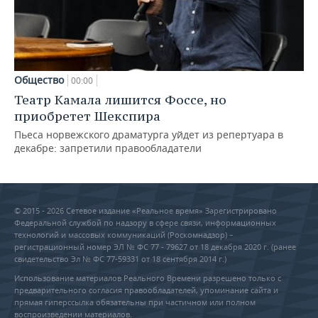
Общество
00:00
Театр Камала лишится Фоссе, но
приобретет Шекспира
Пьеса норвежского драматурга уйдет из репертуара в
декабре: запретили правообладатели
© 2015 - 2026 Сетевое издание «Реальное время» Зарегистрировано
Федеральной службой по надзору в сфере связи, информационных
технологий и массовых коммуникаций (Роскомнадзор) –
регистрационный номер ЭЛ № ФС 77 - 79627 от 18 декабря 2020 г. (ранее
свидетельство Эл № ФС 77-59331 от 18 сентября 2014 г.)
Использование материалов Реального Времени разрешено только с
предварительного согласия правообладателей, упоминание сайта и
прямая гиперссылка обязательны при частичном или полном
воспроизведении материалов.