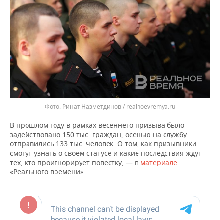
ВОДНЫЕ ВИДЫ СПОРТА
ОБРАЗОВАНИЕ
ХОККЕЙ С МЯЧОМ
ПРОИСШЕСТВИЯ
Ринат Назметдинов / realnoevremya.ru
В прошлом году в рамках весеннего призыва было
задействовано 150 тыс. граждан, осенью на службу
отправились 133 тыс. человек. О том, как призывники
смогут узнать о своем статусе и какие последствия ждут
тех, кто проигнорирует повестку, — в
материале
«Реального времени».