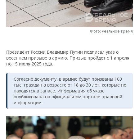
НЕФТЕХИМИЯ
РОЗНИЧНАЯ ТОРГОВЛЯ
НОВОСТИ ТЕХНОЛОГИЙ
МЕРОПРИЯТИЯ
НЕФТЬ
ТРАНСПОРТ
IT
НОВОСТИ МЕРОПРИЯТИЙ
СПОРТ
ОПК
Фото: Реальное время
УСЛУГИ
МЕДИА
ВЫЕЗДНАЯ РЕДАКЦИЯ
НОВОСТИ СПОРТА
ОБЩЕСТВО
ЭНЕРГЕТИКА
Президент России Владимир Путин подписал указ о
ТЕЛЕКОММУНИКАЦИИ
БИЗНЕС-БРАНЧИ
ФУТБОЛ
НОВОСТИ ОБЩЕСТВА
ФОТОГАЛЕРЕЯ
весеннем призыве в армию. Призыв пройдет с 1 апреля
по 15 июля 2025 года.
ONLINE-КОНФЕРЕНЦИИ
ХОККЕЙ
ВЛАСТЬ
СЮЖЕТЫ
Согласно документу, в армию будут призваны 160
ОТКРЫТАЯ ЛЕКЦИЯ
БАСКЕТБОЛ
ИНФРАСТРУКТУРА
СПРАВОЧНИК
тыс. граждан в возрасте от 18 до 30 лет, которые не
находятся в запасе. Информация об указе
опубликована на официальном портале правовой
ВОЛЕЙБОЛ
ИСТОРИЯ
СПИСОК ПЕРСОН
ПОЛНАЯ ВЕРСИЯ
информации.
КИБЕРСПОРТ
КУЛЬТУРА
СПИСОК КОМПАНИЙ
ФИГУРНОЕ КАТАНИЕ
МЕДИЦИНА