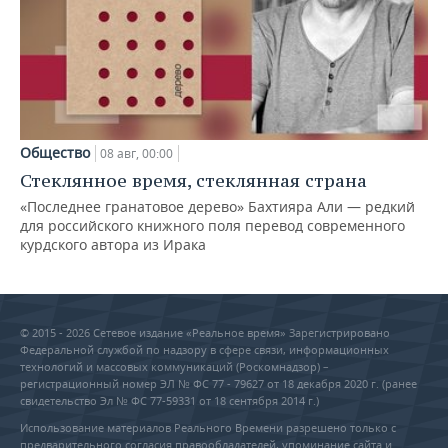
Общество
08 авг, 00:00
Стеклянное время, стеклянная страна
«Последнее гранатовое дерево» Бахтияра Али — редкий
для российского книжного поля перевод современного
курдского автора из Ирака
© 2015 - 2026 Сетевое издание «Реальное время» Зарегистрировано
Федеральной службой по надзору в сфере связи, информационных
технологий и массовых коммуникаций (Роскомнадзор) –
регистрационный номер ЭЛ № ФС 77 - 79627 от 18 декабря 2020 г. (ранее
свидетельство Эл № ФС 77-59331 от 18 сентября 2014 г.)
Использование материалов Реального Времени разрешено только с
предварительного согласия правообладателей, упоминание сайта и