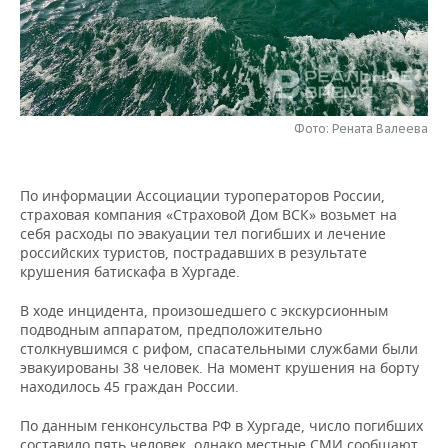
НЕФТЕХИМИЯ
РОЗНИЧНАЯ ТОРГОВЛЯ
НОВОСТИ ТЕХНОЛОГИЙ
МЕРОПРИЯТИЯ
НЕФТЬ
ТРАНСПОРТ
IT
НОВОСТИ МЕРОПРИЯТИЙ
СПОРТ
ОПК
УСЛУГИ
МЕДИА
ВЫЕЗДНАЯ РЕДАКЦИЯ
НОВОСТИ СПОРТА
ОБЩЕСТВО
Фото: Рената Валеева
ЭНЕРГЕТИКА
ТЕЛЕКОММУНИКАЦИИ
БИЗНЕС-БРАНЧИ
ФУТБОЛ
НОВОСТИ ОБЩЕСТВА
ФОТОГАЛЕРЕЯ
По информации Ассоциации туроператоров России,
страховая компания «Страховой Дом ВСК» возьмет на
ONLINE-КОНФЕРЕНЦИИ
ХОККЕЙ
ВЛАСТЬ
СЮЖЕТЫ
себя расходы по эвакуации тел погибших и лечение
российских туристов, пострадавших в результате
ОТКРЫТАЯ ЛЕКЦИЯ
БАСКЕТБОЛ
ИНФРАСТРУКТУРА
СПРАВОЧНИК
крушения батискафа в Хургаде.
В ходе инцидента, произошедшего с экскурсионным
ВОЛЕЙБОЛ
ИСТОРИЯ
СПИСОК ПЕРСОН
ПОЛНАЯ ВЕРСИЯ
подводным аппаратом, предположительно
столкнувшимся с рифом, спасательными службами были
КИБЕРСПОРТ
КУЛЬТУРА
СПИСОК КОМПАНИЙ
эвакуированы 38 человек. На момент крушения на борту
находилось 45 граждан России.
ФИГУРНОЕ КАТАНИЕ
МЕДИЦИНА
По данным генконсульства РФ в Хургаде, число погибших
составило пять человек, однако местные СМИ сообщают