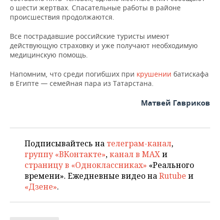
ВОДНЫЕ ВИДЫ СПОРТА
ОБРАЗОВАНИЕ
о шести жертвах. Спасательные работы в районе
происшествия продолжаются.
ХОККЕЙ С МЯЧОМ
ПРОИСШЕСТВИЯ
Все пострадавшие российские туристы имеют
действующую страховку и уже получают необходимую
медицинскую помощь.
Напомним, что среди погибших при
крушении
батискафа
в Египте — семейная пара из Татарстана.
Матвей Гавриков
Подписывайтесь на
телеграм-канал
,
группу «ВКонтакте»
,
канал в MAX
и
страницу в «Одноклассниках»
«Реального
времени». Ежедневные видео на
Rutube
и
«Дзене»
.