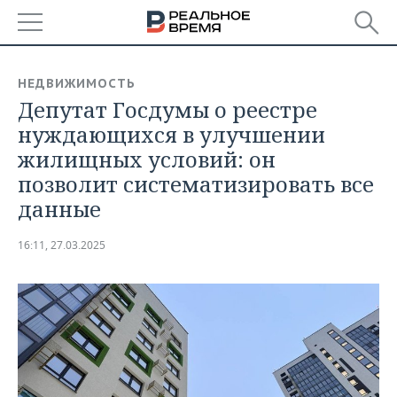
РЕГИОНЫ
НЕДВИЖИМОСТЬ
Депутат Госдумы о реестре
БАШКОРТОСТАН
НОВОСТИ
нуждающихся в улучшении
ТАТАРСТАН
АНАЛИТИКА
жилищных условий: он
позволит систематизировать все
УДМУРТИЯ
НОВОСТИ АНАЛИТИКИ
ЭКОНОМИКА
данные
ДЕКЛАРАЦИИ О ДОХОДАХ
НОВОСТИ ЭКОНОМИКИ
ПРОМЫШЛЕННОСТЬ
16:11, 27.03.2025
КОРОЛИ ГОСЗАКАЗА ПФО
ФИНАНСЫ
НОВОСТИ
НЕДВИЖИМОСТЬ
ПРОМЫШЛЕННОСТИ
ВУЗЫ ТАТАРСТАНА
БАНКИ
НОВОСТИ НЕДВИЖИМОСТИ
АВТО
АГРОПРОМ
КОМУ ПРИНАДЛЕЖАТ
БЮДЖЕТ
НОВОСТИ АВТО
БИЗНЕС
ТОРГОВЫЕ ЦЕНТРЫ
МАШИНОСТРОЕНИЕ
ТАТАРСТАНА
ИНВЕСТИЦИИ
НОВОСТИ БИЗНЕСА
ТЕХНОЛОГИИ