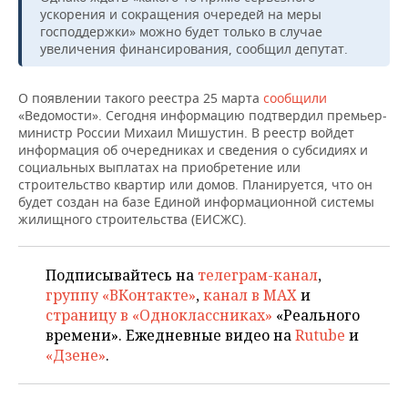
ВОДНЫЕ ВИДЫ СПОРТА
ОБРАЗОВАНИЕ
ускорения и сокращения очередей на меры
господдержки» можно будет только в случае
ХОККЕЙ С МЯЧОМ
ПРОИСШЕСТВИЯ
увеличения финансирования, сообщил депутат.
О появлении такого реестра 25 марта
сообщили
«Ведомости». Сегодня информацию подтвердил премьер-
министр России Михаил Мишустин. В реестр войдет
информация об очередниках и сведения о субсидиях и
социальных выплатах на приобретение или
строительство квартир или домов. Планируется, что он
будет создан на базе Единой информационной системы
жилищного строительства (ЕИСЖС).
Подписывайтесь на
телеграм-канал
,
группу «ВКонтакте»
,
канал в MAX
и
страницу в «Одноклассниках»
«Реального
времени». Ежедневные видео на
Rutube
и
«Дзене»
.