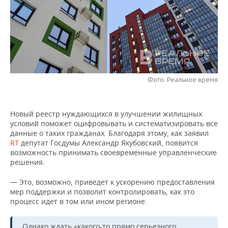
НЕФТЕХИМИЯ
РОЗНИЧНАЯ ТОРГОВЛЯ
НОВОСТИ ТЕХНОЛОГИЙ
МЕРОПРИЯТИЯ
НЕФТЬ
ТРАНСПОРТ
IT
НОВОСТИ МЕРОПРИЯТИЙ
СПОРТ
ОПК
УСЛУГИ
МЕДИА
ВЫЕЗДНАЯ РЕДАКЦИЯ
НОВОСТИ СПОРТА
ОБЩЕСТВО
ЭНЕРГЕТИКА
Фото: Реальное время
ТЕЛЕКОММУНИКАЦИИ
БИЗНЕС-БРАНЧИ
ФУТБОЛ
НОВОСТИ ОБЩЕСТВА
ФОТОГАЛЕРЕЯ
ONLINE-КОНФЕРЕНЦИИ
ХОККЕЙ
ВЛАСТЬ
СЮЖЕТЫ
Новый реестр нуждающихся в улучшении жилищных
условий поможет оцифровывать и систематизировать все
данные о таких гражданах. Благодаря этому, как заявил
ОТКРЫТАЯ ЛЕКЦИЯ
БАСКЕТБОЛ
ИНФРАСТРУКТУРА
СПРАВОЧНИК
RT
депутат Госдумы Александр Якубовский, появится
возможность принимать своевременные управленческие
ВОЛЕЙБОЛ
ИСТОРИЯ
СПИСОК ПЕРСОН
ПОЛНАЯ ВЕРСИЯ
решения.
— Это, возможно, приведет к ускорению предоставления
КИБЕРСПОРТ
КУЛЬТУРА
СПИСОК КОМПАНИЙ
мер поддержки и позволит контролировать, как это
процесс идет в том или ином регионе.
ФИГУРНОЕ КАТАНИЕ
МЕДИЦИНА
Однако ждать «какого-то прямо серьезного