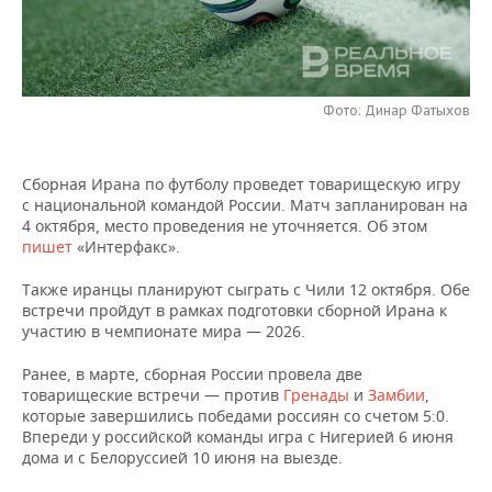
НЕФТЕХИМИЯ
РОЗНИЧНАЯ ТОРГОВЛЯ
НОВОСТИ ТЕХНОЛОГИЙ
МЕРОПРИЯТИЯ
НЕФТЬ
ТРАНСПОРТ
IT
НОВОСТИ МЕРОПРИЯТИЙ
СПОРТ
ОПК
Фото: Динар Фатыхов
УСЛУГИ
МЕДИА
ВЫЕЗДНАЯ РЕДАКЦИЯ
НОВОСТИ СПОРТА
ОБЩЕСТВО
ЭНЕРГЕТИКА
Сборная Ирана по футболу проведет товарищескую игру
ТЕЛЕКОММУНИКАЦИИ
БИЗНЕС-БРАНЧИ
ФУТБОЛ
НОВОСТИ ОБЩЕСТВА
ФОТОГАЛЕРЕЯ
с национальной командой России. Матч запланирован на
4 октября, место проведения не уточняется. Об этом
ONLINE-КОНФЕРЕНЦИИ
ХОККЕЙ
ВЛАСТЬ
СЮЖЕТЫ
пишет
«Интерфакс».
Также иранцы планируют сыграть с Чили 12 октября. Обе
ОТКРЫТАЯ ЛЕКЦИЯ
БАСКЕТБОЛ
ИНФРАСТРУКТУРА
СПРАВОЧНИК
встречи пройдут в рамках подготовки сборной Ирана к
участию в чемпионате мира — 2026.
ВОЛЕЙБОЛ
ИСТОРИЯ
СПИСОК ПЕРСОН
ПОЛНАЯ ВЕРСИЯ
Ранее, в марте, сборная России провела две
КИБЕРСПОРТ
КУЛЬТУРА
СПИСОК КОМПАНИЙ
товарищеские встречи — против
Гренады
и
Замбии
,
которые завершились победами россиян со счетом 5:0.
Впереди у российской команды игра с Нигерией 6 июня
ФИГУРНОЕ КАТАНИЕ
МЕДИЦИНА
дома и с Белоруссией 10 июня на выезде.