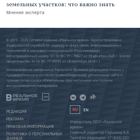
земельных участков: что важно знать
Мнение эксперта
© 2015 - 2026 Сетевое издание «Реальное время» Зарегистрировано
Федеральной службой по надзору в сфере связи, информационных
технологий и массовых коммуникаций (Роскомнадзор) –
регистрационный номер ЭЛ № ФС 77 - 79627 от 18 декабря 2020 г. (ранее
свидетельство Эл № ФС 77-59331 от 18 сентября 2014 г.)
Использование материалов Реального Времени разрешено только с
предварительного согласия правообладателей, упоминание сайта и
прямая гиперссылка обязательны при частичном или полном
воспроизведении материалов.
18+
RU
EN
РЕДАКЦИЯ
РЕКЛАМА
Учредитель ООО «Реальное
ПРАВОВАЯ ИНФОРМАЦИЯ
время»
Главный редактор Саушина А.А.
ПОЛИТИКА О ПЕРСОНАЛЬНЫХ
Телефон редакции: +7 (843) 222-
ДАННЫХ