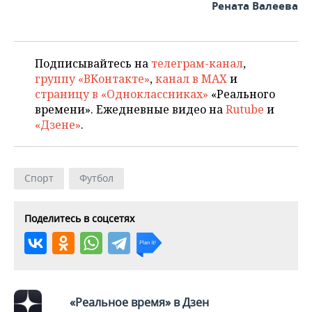
ВОДНЫЕ ВИДЫ СПОРТА
ОБРАЗОВАНИЕ
Рената Валеева
ХОККЕЙ С МЯЧОМ
ПРОИСШЕСТВИЯ
Подписывайтесь на
телеграм-канал
,
группу «ВКонтакте»
,
канал в MAX
и
страницу в «Одноклассниках»
«Реального
времени». Ежедневные видео на
Rutube
и
«Дзене»
.
Спорт
Футбол
Поделитесь в соцсетях
«Реальное время» в Дзен