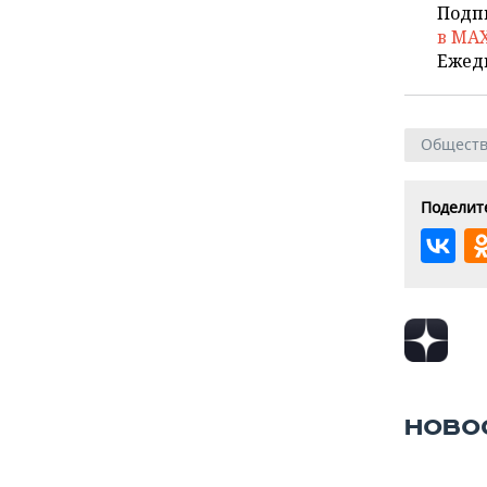
Подп
в MA
Ежед
Общест
Поделите
НОВО