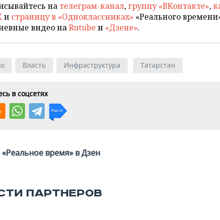
исывайтесь на
телеграм-канал
,
группу «ВКонтакте»
,
к
X
и
страницу в «Одноклассниках»
«Реального времени»
невные видео на
Rutube
и
«Дзене»
.
во
Власть
Инфраструктура
Татарстан
сь в соцсетях
«Реальное время» в Дзен
СТИ ПАРТНЕРОВ