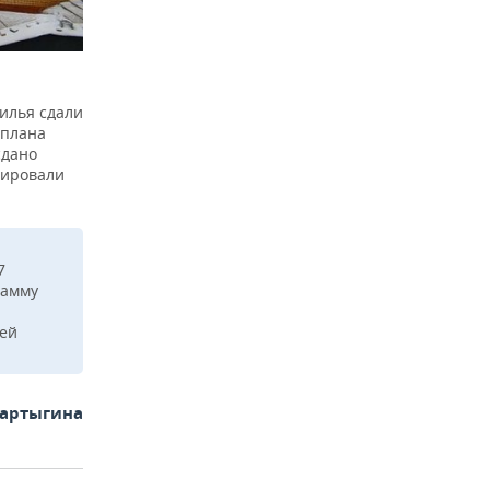
илья сдали
 плана
сдано
рировали
7
рамму
щей
Фартыгина