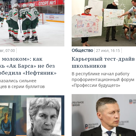
Общество
вг, 07:00
27 июл, 16:15
с молоком»: как
Карьерный тест-драйв
ь «Ак Барса» не без
школьников
обедила «Нефтяник»
В республике начал работу
профориентационный форум
казались сильнее
«Профессии будущего»
цев в серии буллитов