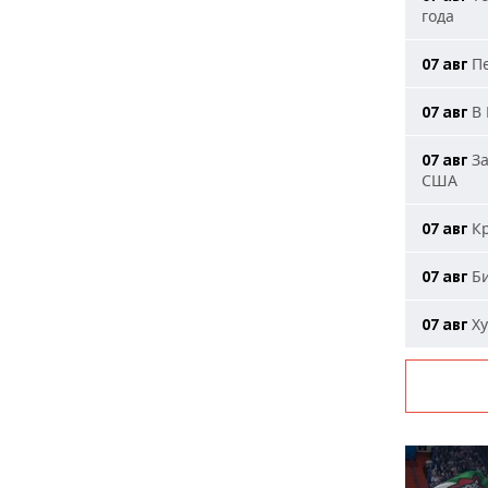
года
Пе
07 авг
В 
07 авг
За
07 авг
США
Кр
07 авг
Би
07 авг
Ху
07 авг