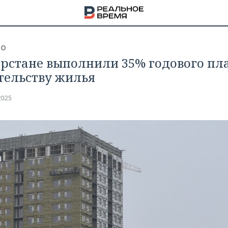
ВО
арстане выполнили 35% годового пл
тельству жилья
2025
НА