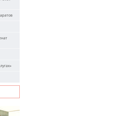
паратов
енат
лугах»