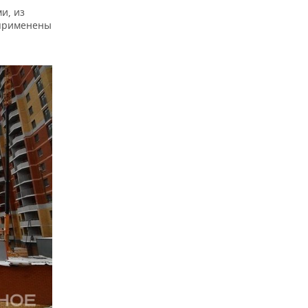
и, из
 применены