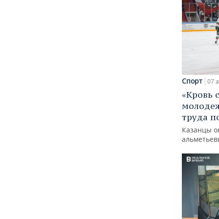
Спорт
07 а
«Кровь 
молодеж
труда п
Казанцы о
альметьев