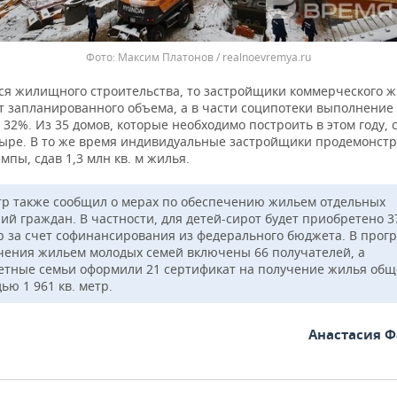
Максим Платонов / realnoevremya.ru
тся жилищного строительства, то застройщики коммерческого ж
т запланированного объема, а в части соципотеки выполнение
 32%. Из 35 домов, которые необходимо построить в этом году, 
тыре. В то же время индивидуальные застройщики продемонст
мпы, сдав 1,3 млн кв. м жилья.
р также сообщил о мерах по обеспечению жильем отдельных
ий граждан. В частности, для детей-сирот будет приобретено 3
р за счет софинансирования из федерального бюджета. В прог
чения жильем молодых семей включены 66 получателей, а
етные семьи оформили 21 сертификат на получение жилья об
ью 1 961 кв. метр.
Анастасия 