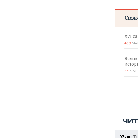
Сюж
XVI с
499
МА
Велик
истор
24
МАТ
ЧИ
То
07 авг