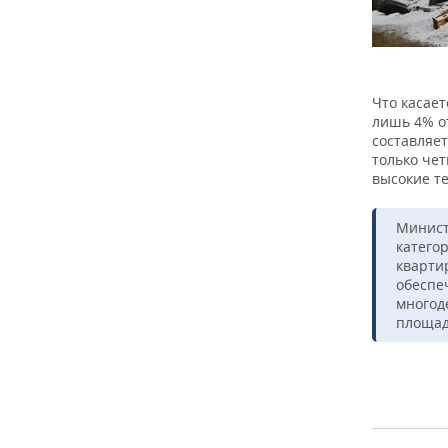
Что касае
лишь 4% о
составляет
только че
высокие те
Минист
категор
кварти
обеспе
многод
площад