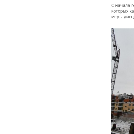
ВОДНЫЕ ВИДЫ СПОРТА
ОБРАЗОВАНИЕ
С начала 
которых к
ХОККЕЙ С МЯЧОМ
ПРОИСШЕСТВИЯ
меры дисц