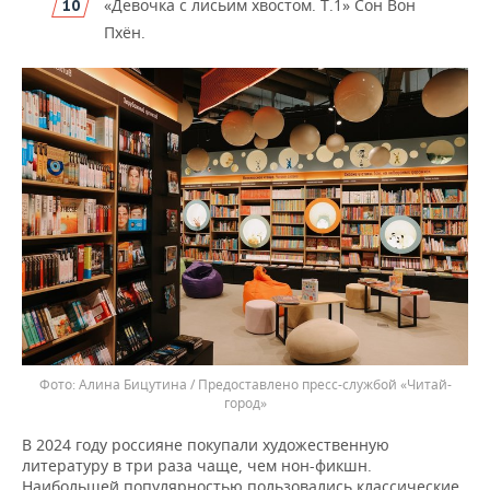
«Девочка с лисьим хвостом. Т.1» Сон Вон
Пхён.
Алина Бицутина / Предоставлено пресс-службой «Читай-
город»
В 2024 году россияне покупали художественную
литературу в три раза чаще, чем нон-фикшн.
Наибольшей популярностью пользовались классические