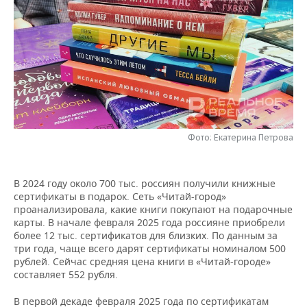
НЕФТЕХИМИЯ
РОЗНИЧНАЯ ТОРГОВЛЯ
НОВОСТИ ТЕХНОЛОГИЙ
МЕРОПРИЯТИЯ
НЕФТЬ
ТРАНСПОРТ
IT
НОВОСТИ МЕРОПРИЯТИЙ
СПОРТ
ОПК
УСЛУГИ
МЕДИА
ВЫЕЗДНАЯ РЕДАКЦИЯ
НОВОСТИ СПОРТА
ОБЩЕСТВО
ЭНЕРГЕТИКА
ТЕЛЕКОММУНИКАЦИИ
БИЗНЕС-БРАНЧИ
ФУТБОЛ
НОВОСТИ ОБЩЕСТВА
ФОТОГАЛЕРЕЯ
Фото: Екатерина Петрова
ONLINE-КОНФЕРЕНЦИИ
ХОККЕЙ
ВЛАСТЬ
СЮЖЕТЫ
ОТКРЫТАЯ ЛЕКЦИЯ
БАСКЕТБОЛ
ИНФРАСТРУКТУРА
СПРАВОЧНИК
В 2024 году около 700 тыс. россиян получили книжные
сертификаты в подарок. Сеть «Читай-город»
проанализировала, какие книги покупают на подарочные
ВОЛЕЙБОЛ
ИСТОРИЯ
СПИСОК ПЕРСОН
ПОЛНАЯ ВЕРСИЯ
карты. В начале февраля 2025 года россияне приобрели
более 12 тыс. сертификатов для близких. По данным за
КИБЕРСПОРТ
КУЛЬТУРА
СПИСОК КОМПАНИЙ
три года, чаще всего дарят сертификаты номиналом 500
рублей. Сейчас средняя цена книги в «Читай-городе»
составляет 552 рубля.
ФИГУРНОЕ КАТАНИЕ
МЕДИЦИНА
В первой декаде февраля 2025 года по сертификатам