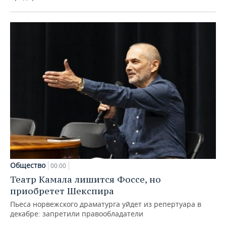
Общество
00:00
Театр Камала лишится Фоссе, но
приобретет Шекспира
Пьеса норвежского драматурга уйдет из репертуара в
декабре: запретили правообладатели