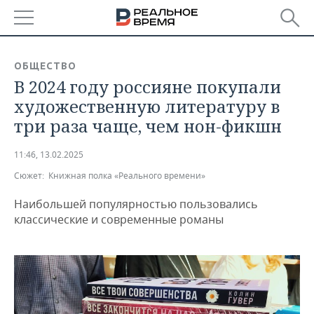
РЕГИОНЫ
ОБЩЕСТВО
В 2024 году россияне покупали
БАШКОРТОСТАН
НОВОСТИ
художественную литературу в
ТАТАРСТАН
АНАЛИТИКА
три раза чаще, чем нон-фикшн
УДМУРТИЯ
НОВОСТИ АНАЛИТИКИ
ЭКОНОМИКА
11:46, 13.02.2025
Сюжет:
Книжная полка «Реального времени»
ДЕКЛАРАЦИИ О ДОХОДАХ
НОВОСТИ ЭКОНОМИКИ
ПРОМЫШЛЕННОСТЬ
Наибольшей популярностью пользовались
КОРОЛИ ГОСЗАКАЗА ПФО
ФИНАНСЫ
НОВОСТИ
НЕДВИЖИМОСТЬ
классические и современные романы
ПРОМЫШЛЕННОСТИ
ВУЗЫ ТАТАРСТАНА
БАНКИ
НОВОСТИ НЕДВИЖИМОСТИ
АВТО
АГРОПРОМ
КОМУ ПРИНАДЛЕЖАТ
БЮДЖЕТ
НОВОСТИ АВТО
БИЗНЕС
ТОРГОВЫЕ ЦЕНТРЫ
МАШИНОСТРОЕНИЕ
ТАТАРСТАНА
ИНВЕСТИЦИИ
НОВОСТИ БИЗНЕСА
ТЕХНОЛОГИИ