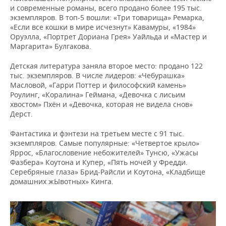
и современные романы, всего продано более 195 тыс.
экземпляров. В топ-5 вошли: «Три товарища» Ремарка,
«Если все кошки в мире исчезнут» Кавамуры, «1984»
Оруэлла, «Портрет Дориана Грея» Уайльда и «Мастер и
Маргарита» Булгакова.
Детская литература заняла второе место: продано 122
тыс. экземпляров. В числе лидеров: «Чебурашка»
Масловой, «Гарри Поттер и философский камень»
Роулинг, «Коралина» Геймана, «Девочка с лисьим
хвостом» Пхён и «Девочка, которая не видела снов»
Дерст.
Фантастика и фэнтези на третьем месте с 91 тыс.
экземпляров. Самые популярные: «Четвертое крыло»
Яррос, «Благословение небожителей» Тунсю, «Ужасы
Фазбера» Коутона и Купер, «Пять ночей у Фредди.
Серебряные глаза» Брид-Райсли и Коутона, «Кладбище
домашних жЫвотных» Кинга.