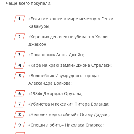
ВОДНЫЕ ВИДЫ СПОРТА
ОБРАЗОВАНИЕ
чаще всего покупали:
ХОККЕЙ С МЯЧОМ
ПРОИСШЕСТВИЯ
«Если все кошки в мире исчезнут» Генки
Кавамуры;
«Хороших девочек не убивают» Холли
Джексон;
«Поклонник» Анны Джейн;
«Кафе на краю земли» Джона Стрелеки;
«Волшебник Изумрудного города»
Александра Волкова;
«1984» Джорджа Оруэлла;
«Убийства и кексики» Питера Боланда;
«Человек недостойный» Осаму Дадзая;
«Спеши любить» Николаса Спаркса;