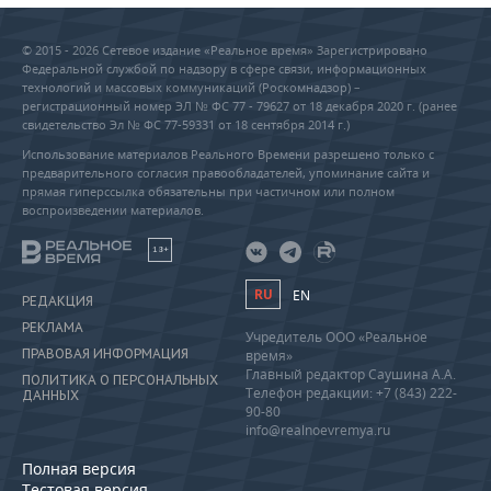
© 2015 - 2026 Сетевое издание «Реальное время» Зарегистрировано
Федеральной службой по надзору в сфере связи, информационных
технологий и массовых коммуникаций (Роскомнадзор) –
регистрационный номер ЭЛ № ФС 77 - 79627 от 18 декабря 2020 г. (ранее
свидетельство Эл № ФС 77-59331 от 18 сентября 2014 г.)
Использование материалов Реального Времени разрешено только с
предварительного согласия правообладателей, упоминание сайта и
прямая гиперссылка обязательны при частичном или полном
воспроизведении материалов.
18+
RU
EN
РЕДАКЦИЯ
РЕКЛАМА
Учредитель ООО «Реальное
ПРАВОВАЯ ИНФОРМАЦИЯ
время»
Главный редактор Саушина А.А.
ПОЛИТИКА О ПЕРСОНАЛЬНЫХ
Телефон редакции: +7 (843) 222-
ДАННЫХ
90-80
info@realnoevremya.ru
Полная версия
Тестовая версия