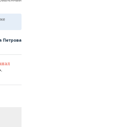
ике
а Петрова
анал
.