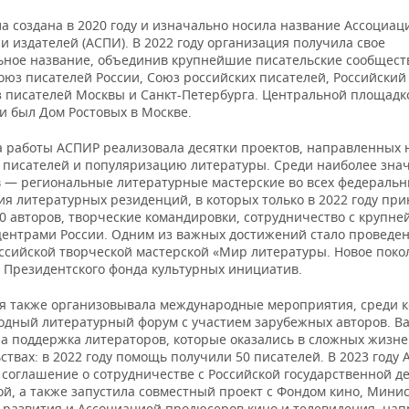
а создана в 2020 году и изначально носила название Ассоциац
и издателей (АСПИ). В 2022 году организация получила свое
ьное название, объединив крупнейшие писательские сообщест
оюз писателей России, Союз российских писателей, Российски
з писателей Москвы и Санкт-Петербурга. Центральной площадк
и был Дом Ростовых в Москве.
да работы АСПИР реализовала десятки проектов, направленных 
 писателей и популяризацию литературы. Среди наиболее зна
 — региональные литературные мастерские во всех федеральны
ия литературных резиденций, в которых только в 2022 году пр
30 авторов, творческие командировки, сотрудничество с крупн
центрами России. Одним из важных достижений стало проведен
оссийской творческой мастерской «Мир литературы. Новое поко
 Президентского фонда культурных инициатив.
я также организовывала международные мероприятия, среди 
дный литературный форум с участием зарубежных авторов. В
ла поддержка литераторов, которые оказались в сложных жизн
ствах: в 2022 году помощь получили 50 писателей. В 2023 году
 соглашение о сотрудничестве с Российской государственной д
ой, а также запустила совместный проект с Фондом кино, Мини
 развития и Ассоциацией продюсеров кино и телевидения, на