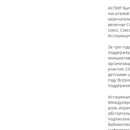
ВОДНЫЕ ВИДЫ СПОРТА
ОБРАЗОВАНИЕ
АСПИР был
писателей 
ХОККЕЙ С МЯЧОМ
ПРОИСШЕСТВИЯ
окончател
включая С
союз, Сою
Ассоциаци
За три го
поддержку
инициатив
организац
участие 2
детскими 
году Всер
поддержке
Ассоциаци
Междунаро
роль игра
обстоятель
подписала
библиотек
цифрового