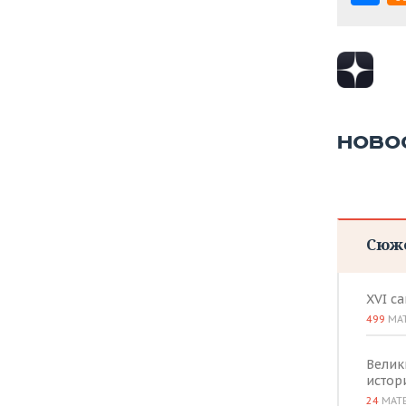
НОВО
Сюж
XVI с
499
МА
Велик
истор
24
МАТ