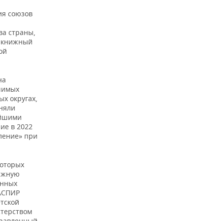
ия союзов
ва страны,
й книжный
ой
на
чимых
х округах,
иняли
ейшими
ие в 2022
ление» при
которых
ажную
енных
 АСПИР
етской
стерством
правленный