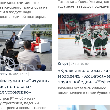
Татарстана Олега Жогина, ко
нниханов считает, что
года знает завод до последне
автономного транспорта на
е и в воздухе надо
овать с единой платформы
Спорт
07 авг, 07:00
«Кровь с молоком»: ка
ость
07 авг, 17:32
молодежь «Ак Барса» н
йзатуллин: «Ситуация
труда победила «Нефт
ая, но пока мы
Казанцы оказались сильнее
я устойчиво»
альметьевцев в серии буллит
троя РТ — об итогах
у строителей, падении
востроек и новом всплеске