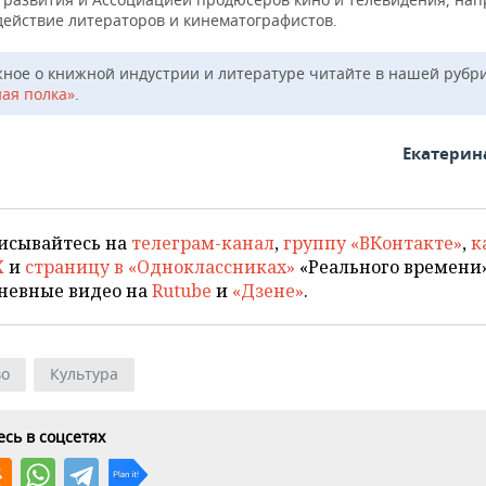
действие литераторов и кинематографистов.
жное о книжной индустрии и литературе читайте в нашей рубр
ая полка»
.
Екатерин
исывайтесь на
телеграм-канал
,
группу «ВКонтакте»
,
к
X
и
страницу в «Одноклассниках»
«Реального времени»
невные видео на
Rutube
и
«Дзене»
.
во
Культура
сь в соцсетях