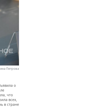
рина Петрова
бъявила о
але
ла, что
ила всех,
нь в стране