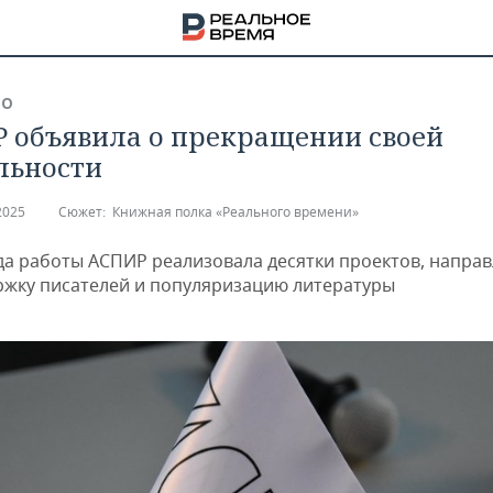
ВО
 объявила о прекращении своей
льности
2025
Сюжет:
Книжная полка «Реального времени»
ода работы АСПИР реализовала десятки проектов, напра
ржку писателей и популяризацию литературы
НА