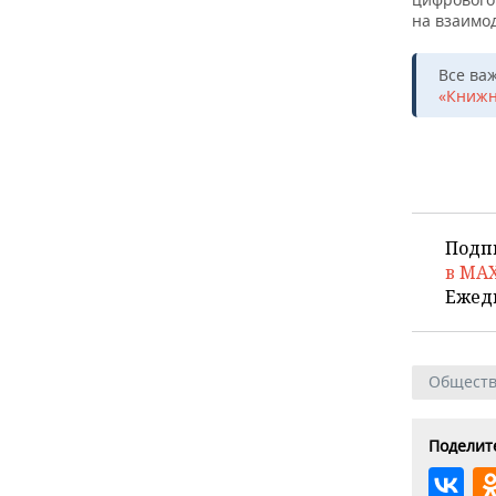
на взаимо
Все ва
«Книжн
Подп
в MA
Ежед
Общест
Поделите