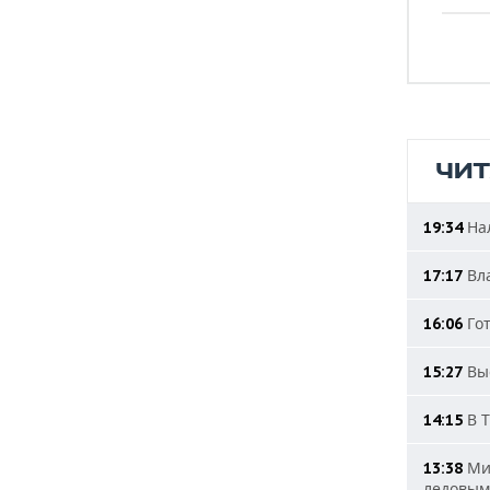
ЧИ
Нал
19:34
Вла
17:17
Гот
16:06
Выс
15:27
В Т
14:15
Мин
13:38
ледовым