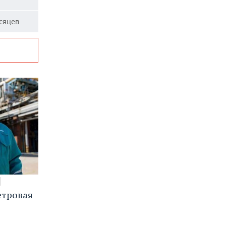
сяцев
етровая
а