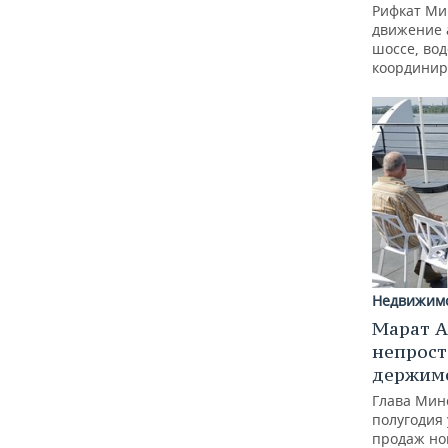
Рифкат Ми
движение 
шоссе, вод
координир
Недвижим
Марат А
непрост
держимс
Глава Минс
полугодия 
продаж но