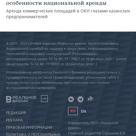
особенности национальной аренды
Аренда коммерческих площадей в ОКН глазами казанских
предпринимателей
© 2015 - 2026 Сетевое издание «Реальное время» Зарегистрировано
Федеральной службой по надзору в сфере связи, информационных
технологий и массовых коммуникаций (Роскомнадзор) –
регистрационный номер ЭЛ № ФС 77 - 79627 от 18 декабря 2020 г. (ранее
свидетельство Эл № ФС 77-59331 от 18 сентября 2014 г.)
Использование материалов Реального Времени разрешено только с
предварительного согласия правообладателей, упоминание сайта и
прямая гиперссылка обязательны при частичном или полном
воспроизведении материалов.
18+
RU
EN
РЕДАКЦИЯ
РЕКЛАМА
Учредитель ООО «Реальное
ПРАВОВАЯ ИНФОРМАЦИЯ
время»
Главный редактор Саушина А.А.
ПОЛИТИКА О ПЕРСОНАЛЬНЫХ