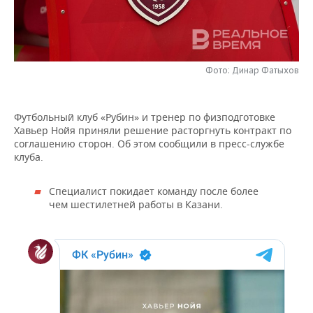
НЕФТЕХИМИЯ
РОЗНИЧНАЯ ТОРГОВЛЯ
НОВОСТИ ТЕХНОЛОГИЙ
МЕРОПРИЯТИЯ
НЕФТЬ
ТРАНСПОРТ
IT
НОВОСТИ МЕРОПРИЯТИЙ
СПОРТ
ОПК
Фото: Динар Фатыхов
УСЛУГИ
МЕДИА
ВЫЕЗДНАЯ РЕДАКЦИЯ
НОВОСТИ СПОРТА
ОБЩЕСТВО
ЭНЕРГЕТИКА
Футбольный клуб «Рубин» и тренер по физподготовке
ТЕЛЕКОММУНИКАЦИИ
БИЗНЕС-БРАНЧИ
ФУТБОЛ
НОВОСТИ ОБЩЕСТВА
ФОТОГАЛЕРЕЯ
Хавьер Нойя приняли решение расторгнуть контракт по
соглашению сторон. Об этом сообщили в пресс-службе
ONLINE-КОНФЕРЕНЦИИ
ХОККЕЙ
ВЛАСТЬ
СЮЖЕТЫ
клуба.
ОТКРЫТАЯ ЛЕКЦИЯ
БАСКЕТБОЛ
ИНФРАСТРУКТУРА
СПРАВОЧНИК
Специалист покидает команду после более
чем шестилетней работы в Казани.
ВОЛЕЙБОЛ
ИСТОРИЯ
СПИСОК ПЕРСОН
ПОЛНАЯ ВЕРСИЯ
КИБЕРСПОРТ
КУЛЬТУРА
СПИСОК КОМПАНИЙ
ФИГУРНОЕ КАТАНИЕ
МЕДИЦИНА