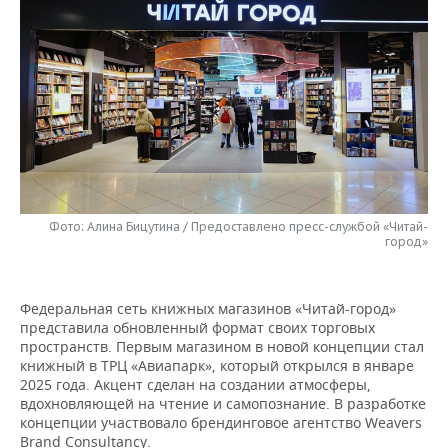
НЕФТЕХИМИЯ
РОЗНИЧНАЯ ТОРГОВЛЯ
НОВОСТИ ТЕХНОЛОГИЙ
МЕРОПРИЯТИЯ
НЕФТЬ
ТРАНСПОРТ
IT
НОВОСТИ МЕРОПРИЯТИЙ
СПОРТ
ОПК
УСЛУГИ
МЕДИА
ВЫЕЗДНАЯ РЕДАКЦИЯ
НОВОСТИ СПОРТА
ОБЩЕСТВО
ЭНЕРГЕТИКА
ТЕЛЕКОММУНИКАЦИИ
БИЗНЕС-БРАНЧИ
ФУТБОЛ
НОВОСТИ ОБЩЕСТВА
ФОТОГАЛЕРЕЯ
ONLINE-КОНФЕРЕНЦИИ
ХОККЕЙ
ВЛАСТЬ
СЮЖЕТЫ
Фото: Алина Бицутина / Предоставлено пресс-службой «Читай-
город»
ОТКРЫТАЯ ЛЕКЦИЯ
БАСКЕТБОЛ
ИНФРАСТРУКТУРА
СПРАВОЧНИК
Федеральная сеть книжных магазинов «Читай-город»
ВОЛЕЙБОЛ
ИСТОРИЯ
СПИСОК ПЕРСОН
ПОЛНАЯ ВЕРСИЯ
представила обновленный формат своих торговых
пространств. Первым магазином в новой концепции стал
КИБЕРСПОРТ
КУЛЬТУРА
СПИСОК КОМПАНИЙ
книжный в ТРЦ «Авиапарк», который открылся в январе
2025 года. Акцент сделан на создании атмосферы,
вдохновляющей на чтение и самопознание. В разработке
ФИГУРНОЕ КАТАНИЕ
МЕДИЦИНА
концепции участвовало брендинговое агентство Weavers
Brand Consultancy.