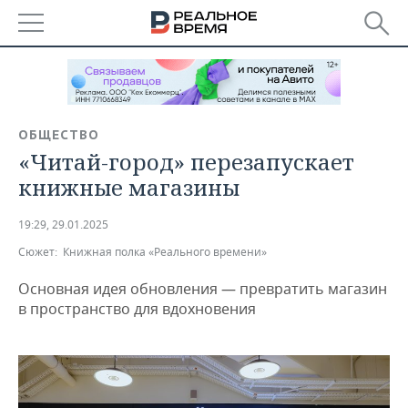
РЕГИОНЫ
БАШКОРТОСТАН
НОВОСТИ
ОБЩЕСТВО
ТАТАРСТАН
АНАЛИТИКА
«Читай-город» перезапускает
книжные магазины
УДМУРТИЯ
НОВОСТИ АНАЛИТИКИ
ЭКОНОМИКА
19:29, 29.01.2025
ДЕКЛАРАЦИИ О ДОХОДАХ
НОВОСТИ ЭКОНОМИКИ
ПРОМЫШЛЕННОСТЬ
Сюжет:
Книжная полка «Реального времени»
КОРОЛИ ГОСЗАКАЗА ПФО
ФИНАНСЫ
НОВОСТИ
НЕДВИЖИМОСТЬ
Основная идея обновления — превратить магазин
ПРОМЫШЛЕННОСТИ
в пространство для вдохновения
ВУЗЫ ТАТАРСТАНА
БАНКИ
НОВОСТИ НЕДВИЖИМОСТИ
АВТО
АГРОПРОМ
КОМУ ПРИНАДЛЕЖАТ
БЮДЖЕТ
НОВОСТИ АВТО
БИЗНЕС
ТОРГОВЫЕ ЦЕНТРЫ
МАШИНОСТРОЕНИЕ
ТАТАРСТАНА
ИНВЕСТИЦИИ
НОВОСТИ БИЗНЕСА
ТЕХНОЛОГИИ