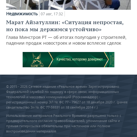
Недвижимость
07 авг, 17:32
Марат Айзатуллин: «Ситуация непростая,
но пока мы держимся устойчиво»
Глава Минстроя РТ — об итогах полугодия у строителей,
падении продаж новостроек и новом всплеске сделок
© 2015 - 2026 Сетевое издание «Реальное время» Зарегистрировано
Федеральной службой по надзору в сфере связи, информационных
технологий и массовых коммуникаций (Роскомнадзор) –
регистрационный номер ЭЛ № ФС 77 - 79627 от 18 декабря 2020 г. (ранее
свидетельство Эл № ФС 77-59331 от 18 сентября 2014 г.)
Использование материалов Реального Времени разрешено только с
предварительного согласия правообладателей, упоминание сайта и
прямая гиперссылка обязательны при частичном или полном
воспроизведении материалов.