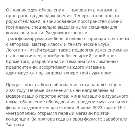
ВОДНЫЕ ВИДЫ СПОРТА
ОБРАЗОВАНИЕ
Основная идея обновления — превратить магазин в
ХОККЕЙ С МЯЧОМ
ПРОИСШЕСТВИЯ
пространство для вдохновения. Теперь это не просто
ряды стеллажей, а зонированное пространство с мини-
гостиными, специально выделенными секциями для
комиксов и манги. Раздвижные зоны и
трансформируемая мебель позволяют проводить встречи
с авторами, мастер-классы и тематические клубы.
Логотип «Читай-города» также подвергся изменениям: он
стал лаконичнее, приобрел более яркий синий цвет.
Кроме того, разработана система анализа локальных
предпочтений: ассортимент каждого магазина
адаптируется под запросы конкретной аудитории.
Процесс масштабного обновления сети начался еще в
2022 году. Первые изменения были направлены на
модернизацию пространства: минимизацию визуального
шума, обновление оборудования, введение музыкального
фона и создание зон для чтения. В июле 2023 года в ТРЦ
«Метрополис» открылся первый магазин по этой
концепции. За полтора года в новом формате заработали
24 точки.