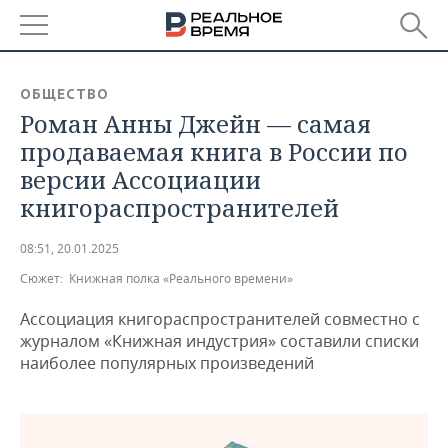
РЕГИОНЫ
ОБЩЕСТВО
Роман Анны Джейн — самая
БАШКОРТОСТАН
НОВОСТИ
продаваемая книга в России по
ТАТАРСТАН
АНАЛИТИКА
версии Ассоциации
книгораспространителей
УДМУРТИЯ
НОВОСТИ АНАЛИТИКИ
ЭКОНОМИКА
08:51, 20.01.2025
ДЕКЛАРАЦИИ О ДОХОДАХ
НОВОСТИ ЭКОНОМИКИ
ПРОМЫШЛЕННОСТЬ
Сюжет:
Книжная полка «Реального времени»
КОРОЛИ ГОСЗАКАЗА ПФО
ФИНАНСЫ
НОВОСТИ
НЕДВИЖИМОСТЬ
ПРОМЫШЛЕННОСТИ
Ассоциация книгораспространителей совместно с
журналом «Книжная индустрия» составили списки
ВУЗЫ ТАТАРСТАНА
БАНКИ
НОВОСТИ НЕДВИЖИМОСТИ
АВТО
наиболее популярных произведений
АГРОПРОМ
КОМУ ПРИНАДЛЕЖАТ
БЮДЖЕТ
НОВОСТИ АВТО
БИЗНЕС
ТОРГОВЫЕ ЦЕНТРЫ
МАШИНОСТРОЕНИЕ
ТАТАРСТАНА
ИНВЕСТИЦИИ
НОВОСТИ БИЗНЕСА
ТЕХНОЛОГИИ