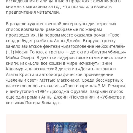
исследования стали данные о продажах экземпляров в
ВОДНЫЕ ВИДЫ СПОРТА
ОБРАЗОВАНИЕ
книжных магазинах за год, что позволило выявить
предпочтения читателей.
ХОККЕЙ С МЯЧОМ
ПРОИСШЕСТВИЯ
В разделе художественной литературы для взрослых
список возглавили разнообразные по жанрам
произведения. На первом месте оказался роман «Твое
сердце будет разбито» Анны Джейн. Вторую строчку
заняло азиатское фэнтези «Благословение небожителей»
(т.1) Мосян Тонсю, а третью — детектив «Внутри убийцы»
Майка Омера. В десятке лидеров также отметились такие
книги, как «Если все кошки в мире исчезнут» Гэнки
Кавамуры, классический детектив «Десять негритят»
Агаты Кристи и автобиографическое произведение
«Зеленый свет» Мэттью Макконахи. Среди бессмертных
классиков вновь оказались «Три товарища» Э.М. Ремарка
и антиутопия «1984» Джорджа Оруэлла. Закрыли список
еще один роман Анны Джейн «Поклонник» и «Убийства и
кексики» Питера Боланда.