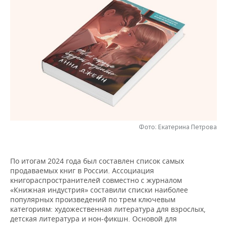
НЕФТЕХИМИЯ
РОЗНИЧНАЯ ТОРГОВЛЯ
НОВОСТИ ТЕХНОЛОГИЙ
МЕРОПРИЯТИЯ
НЕФТЬ
ТРАНСПОРТ
IT
НОВОСТИ МЕРОПРИЯТИЙ
СПОРТ
ОПК
УСЛУГИ
МЕДИА
ВЫЕЗДНАЯ РЕДАКЦИЯ
НОВОСТИ СПОРТА
ОБЩЕСТВО
ЭНЕРГЕТИКА
ТЕЛЕКОММУНИКАЦИИ
БИЗНЕС-БРАНЧИ
ФУТБОЛ
НОВОСТИ ОБЩЕСТВА
ФОТОГАЛЕРЕЯ
ONLINE-КОНФЕРЕНЦИИ
ХОККЕЙ
ВЛАСТЬ
СЮЖЕТЫ
Фото: Екатерина Петрова
ОТКРЫТАЯ ЛЕКЦИЯ
БАСКЕТБОЛ
ИНФРАСТРУКТУРА
СПРАВОЧНИК
ВОЛЕЙБОЛ
ИСТОРИЯ
СПИСОК ПЕРСОН
ПОЛНАЯ ВЕРСИЯ
По итогам 2024 года был составлен список самых
продаваемых книг в России. Ассоциация
книгораспространителей совместно с журналом
КИБЕРСПОРТ
КУЛЬТУРА
СПИСОК КОМПАНИЙ
«Книжная индустрия» составили списки наиболее
популярных произведений по трем ключевым
ФИГУРНОЕ КАТАНИЕ
МЕДИЦИНА
категориям: художественная литература для взрослых,
детская литература и нон-фикшн. Основой для