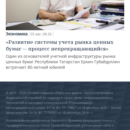
Экономика
05 авг, 08:30
«Развитие системы учета рынка ценных
бумаг — процесс непрекращающийся»
Один из основателей учетной инфраструктуры рынка
ценных бумаг Республики Татарстан Еркин Губайдуллин
встречает 80-летний юбилей
© 2015 - 2026 Сетевое издание «Реальное время» Зарегистрировано
Федеральной службой по надзору в сфере связи, информационных
технологий и массовых коммуникаций (Роскомнадзор) –
регистрационный номер ЭЛ № ФС 77 - 79627 от 18 декабря 2020 г. (ранее
свидетельство Эл № ФС 77-59331 от 18 сентября 2014 г.)
Использование материалов Реального Времени разрешено только с
предварительного согласия правообладателей, упоминание сайта и