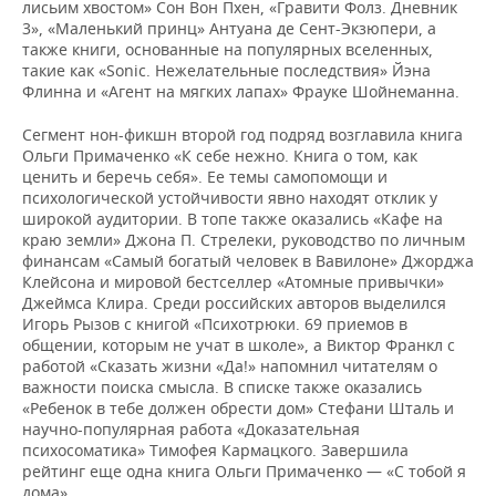
лисьим хвостом» Сон Вон Пхен, «Гравити Фолз. Дневник
3», «Маленький принц» Антуана де Сент-Экзюпери, а
также книги, основанные на популярных вселенных,
такие как «Sonic. Нежелательные последствия» Йэна
Флинна и «Агент на мягких лапах» Фрауке Шойнеманна.
Сегмент нон-фикшн второй год подряд возглавила книга
Ольги Примаченко «К себе нежно. Книга о том, как
ценить и беречь себя». Ее темы самопомощи и
психологической устойчивости явно находят отклик у
широкой аудитории. В топе также оказались «Кафе на
краю земли» Джона П. Стрелеки, руководство по личным
финансам «Самый богатый человек в Вавилоне» Джорджа
Клейсона и мировой бестселлер «Атомные привычки»
Джеймса Клира. Среди российских авторов выделился
Игорь Рызов с книгой «Психотрюки. 69 приемов в
общении, которым не учат в школе», а Виктор Франкл с
работой «Сказать жизни «Да!» напомнил читателям о
важности поиска смысла. В списке также оказались
«Ребенок в тебе должен обрести дом» Стефани Шталь и
научно-популярная работа «Доказательная
психосоматика» Тимофея Кармацкого. Завершила
рейтинг еще одна книга Ольги Примаченко — «С тобой я
дома».