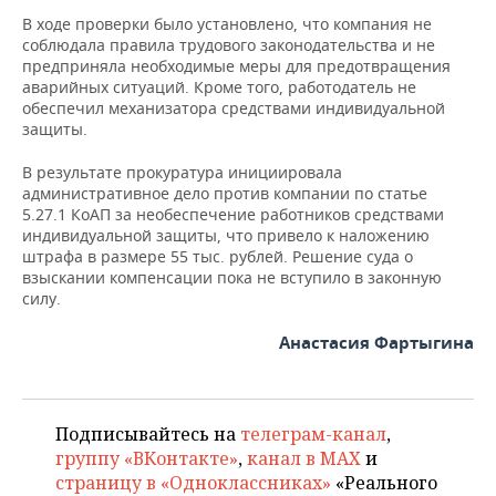
ВОДНЫЕ ВИДЫ СПОРТА
ОБРАЗОВАНИЕ
В ходе проверки было установлено, что компания не
соблюдала правила трудового законодательства и не
ХОККЕЙ С МЯЧОМ
ПРОИСШЕСТВИЯ
предприняла необходимые меры для предотвращения
аварийных ситуаций. Кроме того, работодатель не
обеспечил механизатора средствами индивидуальной
защиты.
В результате прокуратура инициировала
административное дело против компании по статье
5.27.1 КоАП за необеспечение работников средствами
индивидуальной защиты, что привело к наложению
штрафа в размере 55 тыс. рублей. Решение суда о
взыскании компенсации пока не вступило в законную
силу.
Анастасия Фартыгина
Подписывайтесь на
телеграм-канал
,
группу «ВКонтакте»
,
канал в MAX
и
страницу в «Одноклассниках»
«Реального