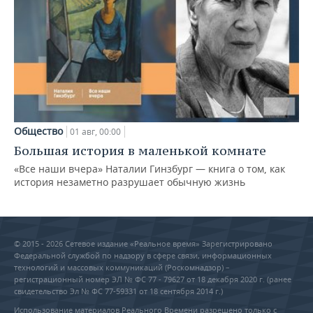
Общество
01 авг, 00:00
Большая история в маленькой комнате
«Все наши вчера» Наталии Гинзбург — книга о том, как
история незаметно разрушает обычную жизнь
© 2015 - 2026 Сетевое издание «Реальное время» Зарегистрировано
Федеральной службой по надзору в сфере связи, информационных
технологий и массовых коммуникаций (Роскомнадзор) –
регистрационный номер ЭЛ № ФС 77 - 79627 от 18 декабря 2020 г. (ранее
свидетельство Эл № ФС 77-59331 от 18 сентября 2014 г.)
Использование материалов Реального Времени разрешено только с