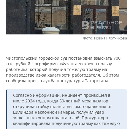
НЕФТЕХИМИЯ
РОЗНИЧНАЯ ТОРГОВЛЯ
НОВОСТИ ТЕХНОЛОГИЙ
МЕРОПРИЯТИЯ
НЕФТЬ
ТРАНСПОРТ
IT
НОВОСТИ МЕРОПРИЯТИЙ
СПОРТ
ОПК
УСЛУГИ
МЕДИА
ВЫЕЗДНАЯ РЕДАКЦИЯ
НОВОСТИ СПОРТА
ОБЩЕСТВО
Фото: Ирина Плотникова
ЭНЕРГЕТИКА
ТЕЛЕКОММУНИКАЦИИ
БИЗНЕС-БРАНЧИ
ФУТБОЛ
НОВОСТИ ОБЩЕСТВА
ФОТОГАЛЕРЕЯ
Чистопольский городской суд постановил взыскать 700
тыс. рублей с агрофирмы «Хузангаевское» в пользу
ONLINE-КОНФЕРЕНЦИИ
ХОККЕЙ
ВЛАСТЬ
СЮЖЕТЫ
работника, который получил тяжелую травму на
производстве из-за халатности работодателя. Об этом
ОТКРЫТАЯ ЛЕКЦИЯ
БАСКЕТБОЛ
ИНФРАСТРУКТУРА
СПРАВОЧНИК
сообщила пресс-служба прокуратуры Татарстана.
ВОЛЕЙБОЛ
ИСТОРИЯ
СПИСОК ПЕРСОН
ПОЛНАЯ ВЕРСИЯ
Согласно информации, инцидент произошел в
июле 2024 года, когда 59-летний механизатор,
КИБЕРСПОРТ
КУЛЬТУРА
СПИСОК КОМПАНИЙ
откручивая гайку шланга высокого давления от
цилиндра наклонной камеры, получил удар
железным концом шланга в лоб. Прокуратура
ФИГУРНОЕ КАТАНИЕ
МЕДИЦИНА
квалифицировала полученную травму как тяжелую.