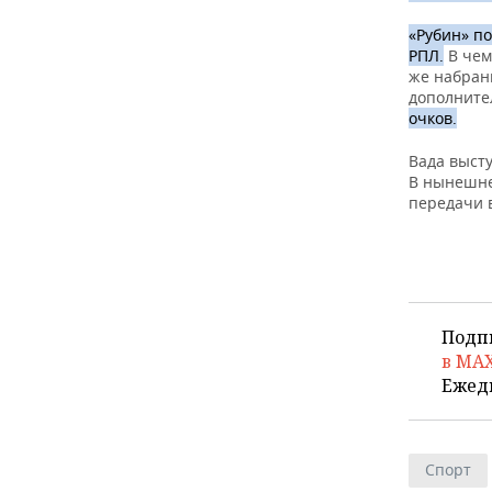
«Рубин» по
РПЛ.
В чем
же набран
дополните
очков.
Вада высту
В нынешне
передачи 
Подп
в MA
Ежед
Спорт