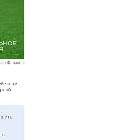
нар Фатыхов
ей части
ирной
.
чшить
ть