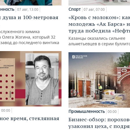
нность
Спорт
07 авг, 13:00
07 авг, 07:00
 душа и 100-метровая
«Кровь с молоком»: ка
а
молодежь «Ак Барса» н
труда победила «Нефт
аслуженного химика
а Олега Жогина, который 32
Казанцы оказались сильнее
 завод до последнего винтика
альметьевцев в серии буллит
00:00
Промышленность
00:00
ное время, стеклянная
Бизнес-обзор: порохо
узаконил цеха, с подр