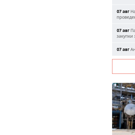
На
07 авг
проведе
Па
07 авг
закупки
Ан
07 авг