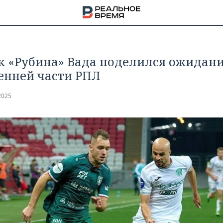
к «Рубина» Вада поделился ожидан
сенней части РПЛ
2025
НА