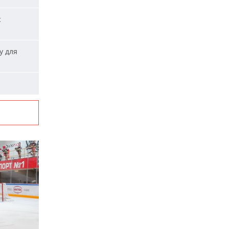
с
у для