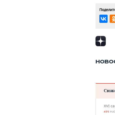
Поделите
НОВО
Сюж
XVI с
499
МА