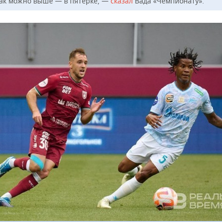
как можно выше — в пятерке, —
сказал
Вада «Чемпионату».