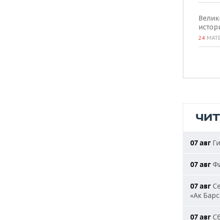
Велик
истор
24
МАТ
ЧИ
Ги
07 авг
Фи
07 авг
Се
07 авг
«Ак Барс
Сб
07 авг