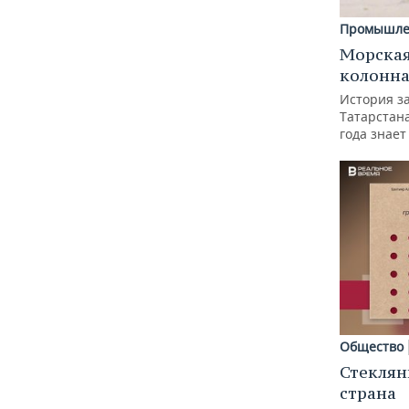
Промышле
Морская
колонн
История з
Татарстан
года знает
Общество
Стеклян
страна