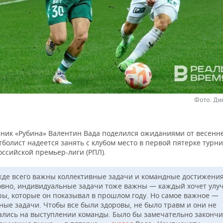
Фото: Ди
ник «Рубина» Валентин Вада поделился ожиданиями от весенн
тболист надеется занять с клубом место в первой пятерке турн
оссийской премьер-лиги (РПЛ).
де всего важны коллективные задачи и командные достижения
овно, индивидуальные задачи тоже важны — каждый хочет улу
ры, которые он показывал в прошлом году. Но самое важное —
ные задачи. Чтобы все были здоровы, не было травм и они не
ались на выступлении команды. Было бы замечательно закончи