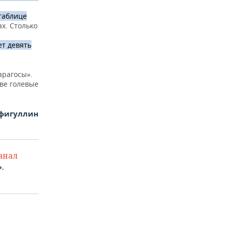
таблице
х. Столько
ет девять
арагосы».
ве голевые
фигуллин
анал
.