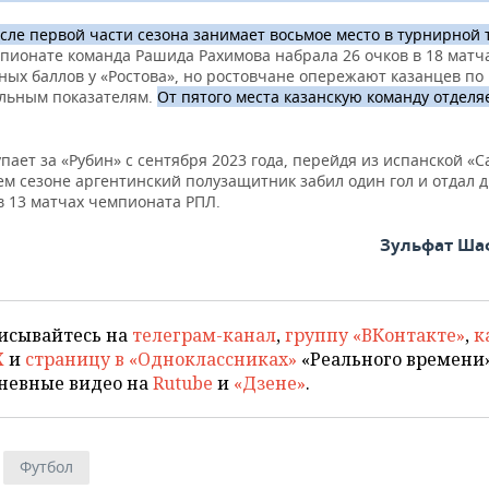
сле первой части сезона занимает восьмое место в турнирной 
пионате команда Рашида Рахимова набрала 26 очков в 18 матча
ных баллов у «Ростова», но ростовчане опережают казанцев по
льным показателям.
От пятого места казанскую команду отделя
пает за «Рубин» с сентября 2023 года, перейдя из испанской «С
м сезоне аргентинский полузащитник забил один гол и отдал д
в 13 матчах чемпионата РПЛ.
Зульфат Ша
исывайтесь на
телеграм-канал
,
группу «ВКонтакте»
,
к
X
и
страницу в «Одноклассниках»
«Реального времени»
невные видео на
Rutube
и
«Дзене»
.
Футбол