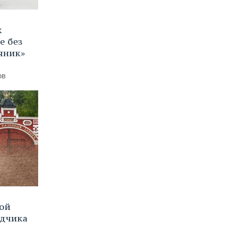
к
е без
яник»
ов
вой
ядчика