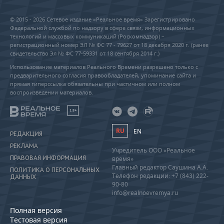
© 2015 - 2026 Сетевое издание «Реальное время» Зарегистрировано
Федеральной службой по надзору в сфере связи, информационных
технологий и массовых коммуникаций (Роскомнадзор) –
регистрационный номер ЭЛ № ФС 77 - 79627 от 18 декабря 2020 г. (ранее
свидетельство Эл № ФС 77-59331 от 18 сентября 2014 г.)
Использование материалов Реального Времени разрешено только с
предварительного согласия правообладателей, упоминание сайта и
прямая гиперссылка обязательны при частичном или полном
воспроизведении материалов.
18+
RU
EN
РЕДАКЦИЯ
РЕКЛАМА
Учредитель ООО «Реальное
ПРАВОВАЯ ИНФОРМАЦИЯ
время»
Главный редактор Саушина А.А.
ПОЛИТИКА О ПЕРСОНАЛЬНЫХ
Телефон редакции: +7 (843) 222-
ДАННЫХ
90-80
info@realnoevremya.ru
Полная версия
Тестовая версия