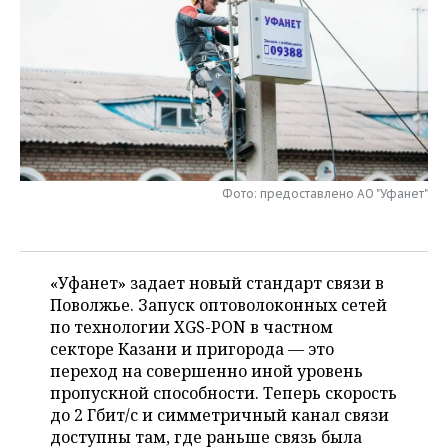
НЕФТЕХИМИЯ
РОЗНИЧНАЯ ТОРГОВЛЯ
НОВОСТИ ТЕХНОЛОГИЙ
МЕРОПРИЯТИЯ
НЕФТЬ
ТРАНСПОРТ
IT
НОВОСТИ МЕРОПРИЯТИЙ
СПОРТ
ОПК
УСЛУГИ
МЕДИА
ВЫЕЗДНАЯ РЕДАКЦИЯ
НОВОСТИ СПОРТА
ОБЩЕСТВО
ЭНЕРГЕТИКА
ТЕЛЕКОММУНИКАЦИИ
БИЗНЕС-БРАНЧИ
ФУТБОЛ
НОВОСТИ ОБЩЕСТВА
ФОТОГАЛЕРЕЯ
Фото: предоставлено АО "Уфанет"
ONLINE-КОНФЕРЕНЦИИ
ХОККЕЙ
ВЛАСТЬ
СЮЖЕТЫ
ОТКРЫТАЯ ЛЕКЦИЯ
БАСКЕТБОЛ
ИНФРАСТРУКТУРА
СПРАВОЧНИК
«Уфанет» задает новый стандарт связи в
Поволжье. Запуск оптоволоконных сетей
ВОЛЕЙБОЛ
ИСТОРИЯ
СПИСОК ПЕРСОН
ПОЛНАЯ ВЕРСИЯ
по технологии XGS-PON в частном
секторе Казани и пригорода — это
КИБЕРСПОРТ
КУЛЬТУРА
СПИСОК КОМПАНИЙ
переход на совершенно иной уровень
пропускной способности. Теперь скорость
ФИГУРНОЕ КАТАНИЕ
МЕДИЦИНА
до 2 Гбит/с и симметричный канал связи
доступны там, где раньше связь была