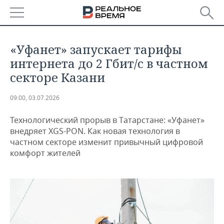
РЕГИОНЫ
«Уфанет» запускает тарифы
БАШКОРТОСТАН
НОВОСТИ
интернета до 2 Гбит/с в частном
секторе Казани
ТАТАРСТАН
АНАЛИТИКА
09:00, 03.07.2026
УДМУРТИЯ
НОВОСТИ АНАЛИТИКИ
ЭКОНОМИКА
Технологический прорыв в Татарстане: «Уфанет»
ДЕКЛАРАЦИИ О ДОХОДАХ
НОВОСТИ ЭКОНОМИКИ
ПРОМЫШЛЕННОСТЬ
внедряет XGS-PON. Как новая технология в
частном секторе изменит привычный цифровой
КОРОЛИ ГОСЗАКАЗА ПФО
ФИНАНСЫ
НОВОСТИ
НЕДВИЖИМОСТЬ
комфорт жителей
ПРОМЫШЛЕННОСТИ
ВУЗЫ ТАТАРСТАНА
БАНКИ
НОВОСТИ НЕДВИЖИМОСТИ
АВТО
АГРОПРОМ
КОМУ ПРИНАДЛЕЖАТ
БЮДЖЕТ
НОВОСТИ АВТО
БИЗНЕС
ТОРГОВЫЕ ЦЕНТРЫ
МАШИНОСТРОЕНИЕ
ТАТАРСТАНА
ИНВЕСТИЦИИ
НОВОСТИ БИЗНЕСА
ТЕХНОЛОГИИ