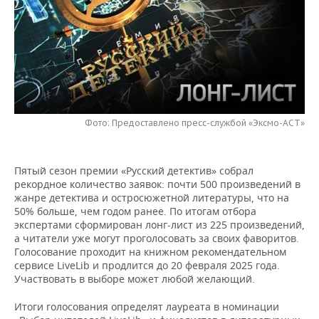
НЕФТЕХИМИЯ
РОЗНИЧНАЯ ТОРГОВЛЯ
НОВОСТИ ТЕХНОЛОГИЙ
МЕРОПРИЯТИЯ
НЕФТЬ
ТРАНСПОРТ
IT
НОВОСТИ МЕРОПРИЯТИЙ
СПОРТ
ОПК
УСЛУГИ
МЕДИА
ВЫЕЗДНАЯ РЕДАКЦИЯ
НОВОСТИ СПОРТА
ОБЩЕСТВО
ЭНЕРГЕТИКА
ТЕЛЕКОММУНИКАЦИИ
БИЗНЕС-БРАНЧИ
ФУТБОЛ
НОВОСТИ ОБЩЕСТВА
Фото: Предоставлено пресс-службой «Эксмо-АСТ»
ФОТОГАЛЕРЕЯ
ONLINE-КОНФЕРЕНЦИИ
ХОККЕЙ
ВЛАСТЬ
СЮЖЕТЫ
Пятый сезон премии «Русский детектив» собрал
рекордное количество заявок: почти 500 произведений в
ОТКРЫТАЯ ЛЕКЦИЯ
БАСКЕТБОЛ
ИНФРАСТРУКТУРА
СПРАВОЧНИК
жанре детектива и остросюжетной литературы, что на
50% больше, чем годом ранее. По итогам отбора
ВОЛЕЙБОЛ
ИСТОРИЯ
СПИСОК ПЕРСОН
ПОЛНАЯ ВЕРСИЯ
экспертами сформирован лонг-лист из 225 произведений,
а читатели уже могут проголосовать за своих фаворитов.
Голосование проходит на книжном рекомендательном
КИБЕРСПОРТ
КУЛЬТУРА
СПИСОК КОМПАНИЙ
сервисе LiveLib и продлится до 20 февраля 2025 года.
Участвовать в выборе может любой желающий.
ФИГУРНОЕ КАТАНИЕ
МЕДИЦИНА
Итоги голосования определят лауреата в номинации