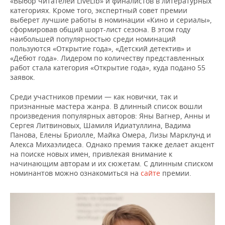
«Выбор читателей LiveLib» и финалистов в литературных
ВОДНЫЕ ВИДЫ СПОРТА
ОБРАЗОВАНИЕ
категориях. Кроме того, экспертный совет премии
выберет лучшие работы в номинации «Кино и сериалы»,
ХОККЕЙ С МЯЧОМ
ПРОИСШЕСТВИЯ
сформировав общий шорт-лист сезона. В этом году
наибольшей популярностью среди номинаций
пользуются «Открытие года», «Детский детектив» и
«Дебют года». Лидером по количеству представленных
работ стала категория «Открытие года», куда подано 55
заявок.
Среди участников премии — как новички, так и
признанные мастера жанра. В длинный список вошли
произведения популярных авторов: Яны Вагнер, Анны и
Сергея Литвиновых, Шамиля Идиатуллина, Вадима
Панова, Елены Бриолле, Майка Омера, Лизы Марклунд и
Алекса Михаэлидеса. Однако премия также делает акцент
на поиске новых имен, привлекая внимание к
начинающим авторам и их сюжетам. С длинным списком
номинантов можно ознакомиться на
сайте
премии.