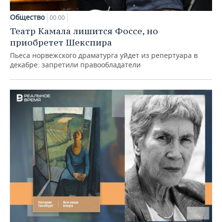
Общество
00:00
Театр Камала лишится Фоссе, но
приобретет Шекспира
Пьеса норвежского драматурга уйдет из репертуара в
декабре: запретили правообладатели