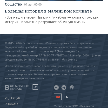
Общество
01 авг, 00:00
Большая история в маленькой комнате
«Все наши вчера» Наталии Гинзбург — книга о том, как
история незаметно разрушает обычную жизнь
© 2015 - 2026 Сетевое издание «Реальное время» Зарегистрировано
Федеральной службой по надзору в сфере связи, информационных
технологий и массовых коммуникаций (Роскомнадзор) –
регистрационный номер ЭЛ № ФС 77 - 79627 от 18 декабря 2020 г. (ранее
свидетельство Эл № ФС 77-59331 от 18 сентября 2014 г.)
Использование материалов Реального Времени разрешено только с
предварительного согласия правообладателей, упоминание сайта и
прямая гиперссылка обязательны при частичном или полном
воспроизведении материалов.
18+
RU
EN
РЕДАКЦИЯ
РЕКЛАМА
Учредитель ООО «Реальное