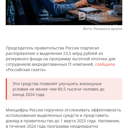
НЕФТЕХИМИЯ
РОЗНИЧНАЯ ТОРГОВЛЯ
НОВОСТИ ТЕХНОЛОГИЙ
МЕРОПРИЯТИЯ
НЕФТЬ
ТРАНСПОРТ
IT
НОВОСТИ МЕРОПРИЯТИЙ
СПОРТ
ОПК
Фото: Реальное время
УСЛУГИ
МЕДИА
ВЫЕЗДНАЯ РЕДАКЦИЯ
НОВОСТИ СПОРТА
ОБЩЕСТВО
ЭНЕРГЕТИКА
Председатель правительства России подписал
ТЕЛЕКОММУНИКАЦИИ
БИЗНЕС-БРАНЧИ
ФУТБОЛ
НОВОСТИ ОБЩЕСТВА
ФОТОГАЛЕРЕЯ
распоряжение о выделении 23,5 млрд рублей из
резервного фонда на программу льготной ипотеки для
ONLINE-КОНФЕРЕНЦИИ
ХОККЕЙ
ВЛАСТЬ
СЮЖЕТЫ
сотрудников аккредитованных IT-компаний,
сообщила
«Российская газета».
ОТКРЫТАЯ ЛЕКЦИЯ
БАСКЕТБОЛ
ИНФРАСТРУКТУРА
СПРАВОЧНИК
Эти средства позволят улучшить жилищные
условия не менее чем 80,5 тысячи человек до
ВОЛЕЙБОЛ
ИСТОРИЯ
СПИСОК ПЕРСОН
ПОЛНАЯ ВЕРСИЯ
конца 2024 года.
КИБЕРСПОРТ
КУЛЬТУРА
СПИСОК КОМПАНИЙ
Минцифры России поручено отслеживать эффективность
использования выделенных средств и представить
ФИГУРНОЕ КАТАНИЕ
МЕДИЦИНА
доклад в правительство до 1 марта 2025 года. Напомним,
в течение 2024 года программа неоднократно