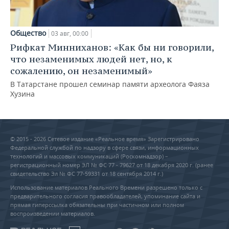
Общество
03 авг, 00:00
Рифкат Минниханов: «Как бы ни говорили,
что незаменимых людей нет, но, к
сожалению, он незаменимый»
В Татарстане прошел семинар памяти археолога Фаяза
Хузина
© 2015 - 2026 Сетевое издание «Реальное время» Зарегистрировано
Федеральной службой по надзору в сфере связи, информационных
технологий и массовых коммуникаций (Роскомнадзор) –
регистрационный номер ЭЛ № ФС 77 - 79627 от 18 декабря 2020 г. (ранее
свидетельство Эл № ФС 77-59331 от 18 сентября 2014 г.)
Использование материалов Реального Времени разрешено только с
предварительного согласия правообладателей, упоминание сайта и
прямая гиперссылка обязательны при частичном или полном
воспроизведении материалов.