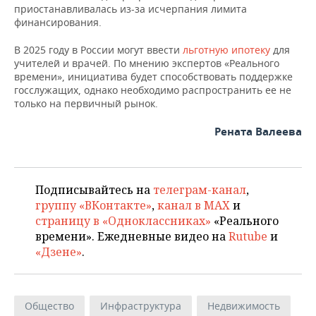
ВОДНЫЕ ВИДЫ СПОРТА
ОБРАЗОВАНИЕ
приостанавливалась из-за исчерпания лимита
финансирования.
ХОККЕЙ С МЯЧОМ
ПРОИСШЕСТВИЯ
В 2025 году в России могут ввести
льготную ипотеку
для
учителей и врачей. По мнению экспертов «Реального
времени», инициатива будет способствовать поддержке
госслужащих, однако необходимо распространить ее не
только на первичный рынок.
Рената Валеева
Подписывайтесь на
телеграм-канал
,
группу «ВКонтакте»
,
канал в MAX
и
страницу в «Одноклассниках»
«Реального
времени». Ежедневные видео на
Rutube
и
«Дзене»
.
Общество
Инфраструктура
Недвижимость