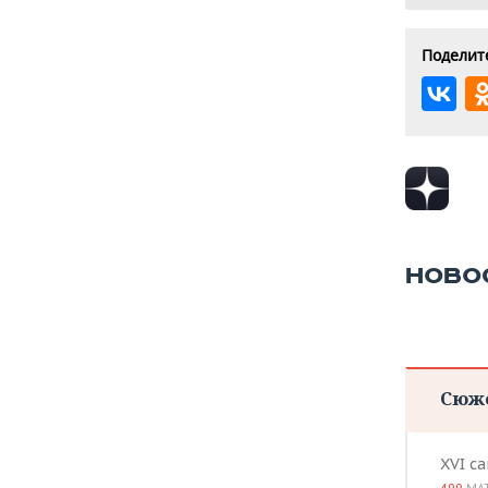
Поделите
НОВО
Сюж
XVI с