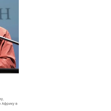
у,
ю Африку в