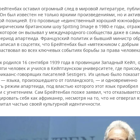
рейтенбах оставил огромный след в мировой литературе, публи
 Он был известен не только яркими произведениями, но и акти
ой позицией. Его прозвище «единственный хороший южноафри
ирическим британским шоу Spitting Image в 1980-е годы, отра
 которое он вызывал у международного сообщества даже в сам
ериод апартеида. Французский политик и бывший министр об
написал в соцсетях, что Брейтенбах был «мятежником с добрым
аствовал во всех ключевых событиях борьбы за права человека
х родился 16 сентября 1939 года в провинции Западный Кейп, 
яти человек и учился в Кейптаунском университете, где присое
икаанс-говорящих писателей Sestigers. Их целью было показат
 — языка, произошедшего от голландского, — и одновременно
ть режим апартеида, под властью которого этот язык приобрел
 с угнетением. Сам Брейтенбах позже заявил, что отказываетс
ровать себя как африканер, несмотря на то, что не отвергал я
читал частью своей культурной идентичности.