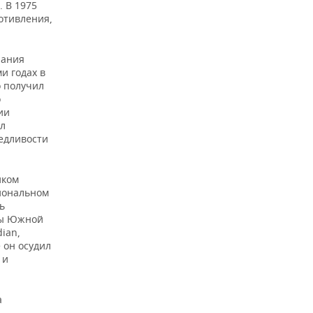
 В 1975
отивления,
нания
и годах в
о получил
о
ии
ал
едливости
иком
иональном
ь
лы Южной
ian,
 он осудил
 и
а