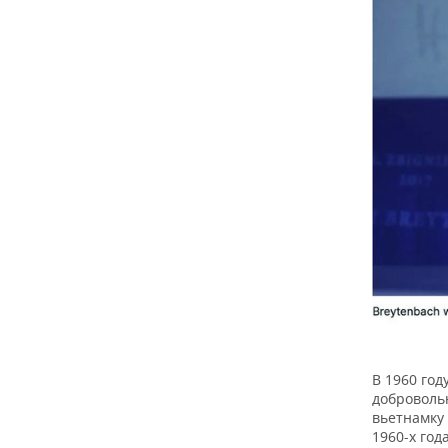
В 1960 год
добровольн
вьетнамку
1960-х год