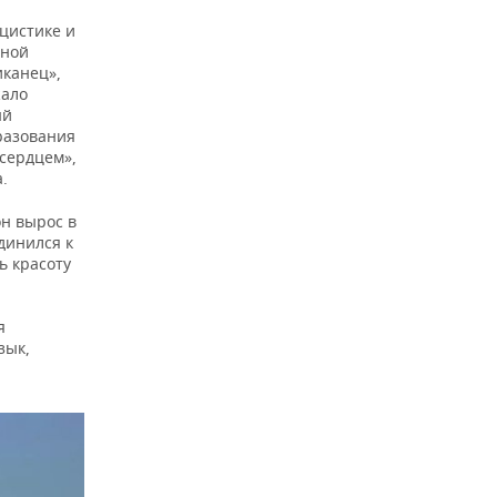
цистике и
вной
канец»,
жало
ый
разования
 сердцем»,
.
он вырос в
динился к
ь красоту
я
зык,