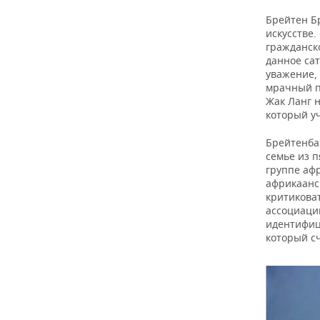
ВОДНЫЕ ВИДЫ СПОРТА
ОБРАЗОВАНИЕ
Брейтен Б
искусстве.
ХОККЕЙ С МЯЧОМ
ПРОИСШЕСТВИЯ
гражданск
данное сат
уважение,
мрачный п
Жак Ланг 
который уч
Брейтенба
семье из п
группе афр
африкаанс
критикова
ассоциации
идентифици
который с