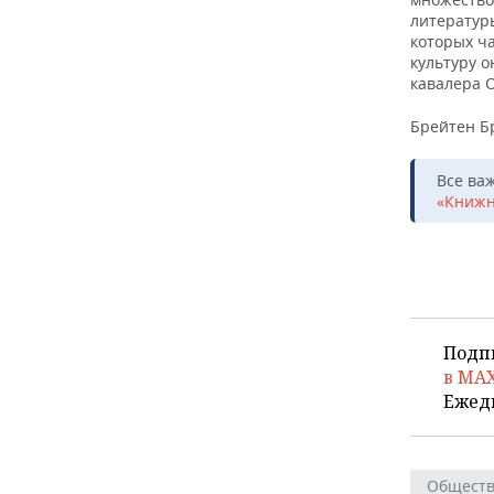
литератур
которых ча
культуру о
кавалера О
Брейтен Бр
Все ва
«Книжн
Подп
в MA
Ежед
Общест