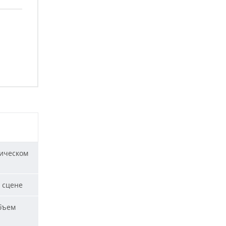
ическом
 сцене
бъем