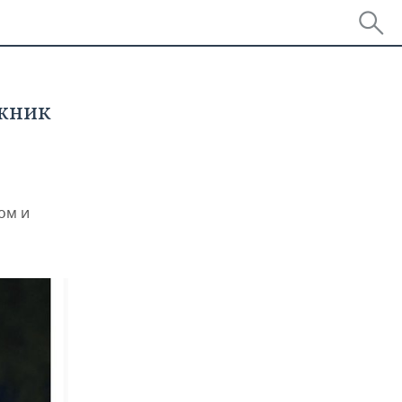
жник
ом и