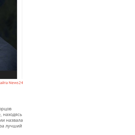
сайта News24
орцов
, находясь
ии назвала
 за лучший