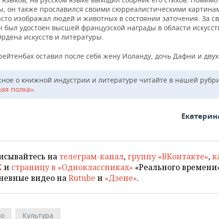
ы, он также прославился своими сюрреалистическими картинам
сто изображал людей и животных в состоянии заточения. За св
н был удостоен высшей французской награды в области искусс
рдена искусств и литературы.
ейтенбах оставил после себя жену Иоланду, дочь Дафни и двух
жное о книжной индустрии и литературе читайте в нашей рубр
ая полка»
.
Екатерин
исывайтесь на
телеграм-канал
,
группу «ВКонтакте»
,
к
X
и
страницу в «Одноклассниках»
«Реального времени»
невные видео на
Rutube
и
«Дзене»
.
во
Культура