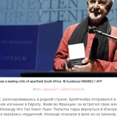
скриншот с сайта France24
у, разочаровавшись в родной стране, Брейтенбах отправился в
ое изгнание в Европу. Живя во Франции, он встретил свою жен
 Иоланду Нго Тхи Хоанг Льен. Попытка пары вернуться в Южну
ах оказалась неудачной: Иоланде отказали в визе из-за законов,