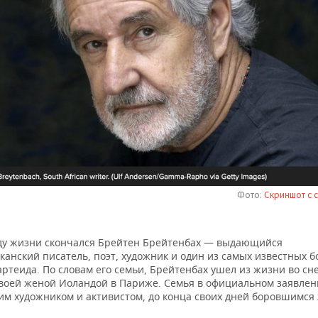
Фото:
Скриншот с 
оду жизни скончался Брейтен Брейтенбах — выдающийся
анский писатель, поэт, художник и один из самых известных б
ртеида. По словам его семьи, Брейтенбах ушел из жизни во сне
своей женой Иоландой в Париже. Семья в официальном заявлен
ким художником и активистом, до конца своих дней боровшимся