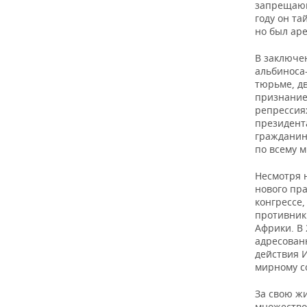
запрещающ
году он т
но был ар
В заключе
альбиноса
тюрьме, дв
признание
репрессиях
президент
гражданин
по всему м
Несмотря н
нового пр
конгрессе,
противник
Африки. В 
адресован
действия 
мирному с
За свою ж
множество 