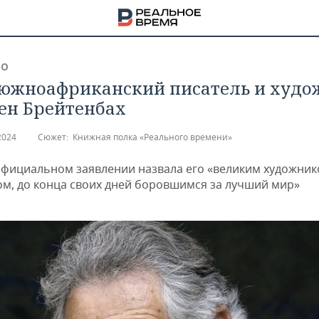
ВО
южноафриканский писатель и худо
ен Брейтенбах
2024
Сюжет:
Книжная полка «Реального времени»
официальном заявлении назвала его «великим художник
ом, до конца своих дней боровшимся за лучший мир»
НА