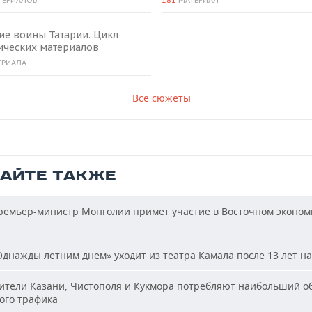
ТЕРИАЛОВ
181
МАТЕРИАЛ
ие воины Татарии. Цикл
ических материалов
ЕРИАЛА
Все сюжеты
ТАЙТЕ ТАКЖЕ
емьер-министр Монголии примет участие в Восточном эконом
днажды летним днем» уходит из театра Камала после 13 лет на
тели Казани, Чистополя и Кукмора потребляют наибольший о
ого трафика