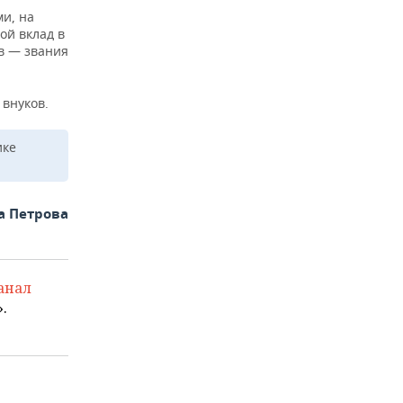
и, на
ой вклад в
тв — звания
 внуков.
ике
а Петрова
анал
.