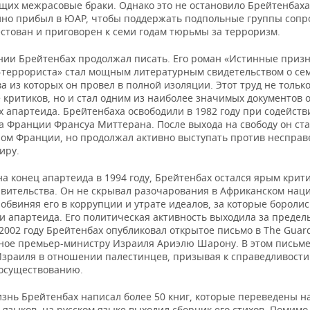
их межрасовые браки. Однако это не остановило Брейтенбаха.
айно прибыл в ЮАР, чтобы поддержать подпольные группы сопр
естован и приговорен к семи годам тюрьмы за терроризм.
нии Брейтенбах продолжал писать. Его роман «Истинные приз
-террориста» стал мощным литературным свидетельством о сем
а из которых он провел в полной изоляции. Этот труд не тольк
 критиков, но и стал одним из наиболее значимых документов 
 апартеида. Брейтенбаха освободили в 1982 году при содейств
а Франции Франсуа Миттерана. После выхода на свободу он ст
ом Франции, но продолжал активно выступать против несправ
иру.
а конец апартеида в 1994 году, Брейтенбах остался ярым крит
авительства. Он не скрывал разочарования в Африканском нац
 обвиняя его в коррупции и утрате идеалов, за которые боролис
и апартеида. Его политическая активность выходила за преде
2002 году Брейтенбах опубликовал открытое письмо в The Guard
ное премьер-министру Израиля Ариэлю Шарону. В этом письме
Израиля в отношении палестинцев, призывая к справедливости
осуществованию.
изнь Брейтенбах написал более 50 книг, которые переведены н
языков, на русском языке выходил сборник его стихов. Помимо