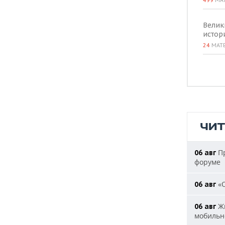
499
МА
Велик
истор
24
МАТ
ЧИ
Пр
06 авг
форуме
«О
06 авг
Жи
06 авг
мобильн