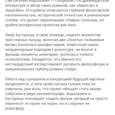
Сам Евгений Водолазкин — специалист по древнерусской
литературе и автор таких романов, как «Авиатор» и
«Брисбен». Его работы отличаются глубокой философской
наполненностью, исторической точностью и уникальным
стилем, что делает экранизацию «Лавра» сложным, но
крайне интересным проектом для кино.
Эмир Кустурица, в свою очередь, лауреат множества
престижных наград, включая две «Золотые пальмовые
ветви» Каннского кинофестиваля. Известный своим
неординарным подходом к режиссуре, он вносит в
фильмы элементы аллегории, гротеска и тонкого
психологизма. Ожидается, что именно его
нестандартный взгляд поможет раскрыть философскую и
эмоциональную глубину романа «Лавр».
Работа над сценарием и концепцией будущей картины
продолжится, и хотя сроки начала съемок пока не
озвучены, уже ясно, что проект обещает стать ярким
событием в мире кинематографа. Водолазкин и
Кустурица планируют создать фильм, который не просто
перенесет историю на экран, но и сохранит ее
атмосферу.