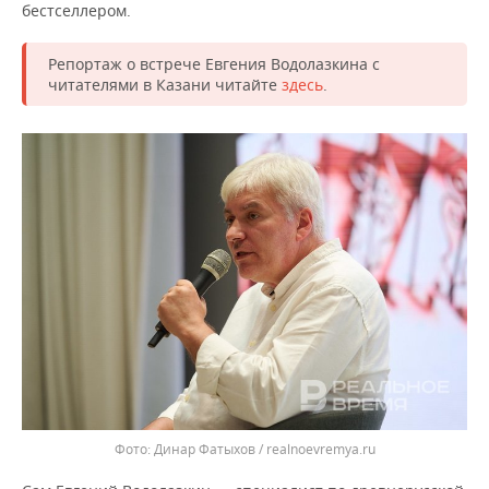
бестселлером.
Репортаж о встрече Евгения Водолазкина с
читателями в Казани читайте
здесь
.
Динар Фатыхов / realnoevremya.ru