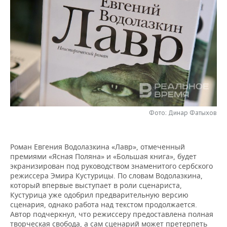
НЕФТЕХИМИЯ
РОЗНИЧНАЯ ТОРГОВЛЯ
НОВОСТИ ТЕХНОЛОГИЙ
МЕРОПРИЯТИЯ
НЕФТЬ
ТРАНСПОРТ
IT
НОВОСТИ МЕРОПРИЯТИЙ
СПОРТ
ОПК
УСЛУГИ
МЕДИА
ВЫЕЗДНАЯ РЕДАКЦИЯ
НОВОСТИ СПОРТА
ОБЩЕСТВО
ЭНЕРГЕТИКА
ТЕЛЕКОММУНИКАЦИИ
БИЗНЕС-БРАНЧИ
ФУТБОЛ
НОВОСТИ ОБЩЕСТВА
ФОТОГАЛЕРЕЯ
ONLINE-КОНФЕРЕНЦИИ
ХОККЕЙ
ВЛАСТЬ
СЮЖЕТЫ
Фото: Динар Фатыхов
ОТКРЫТАЯ ЛЕКЦИЯ
БАСКЕТБОЛ
ИНФРАСТРУКТУРА
СПРАВОЧНИК
Роман Евгения Водолазкина «Лавр», отмеченный
премиями «Ясная Поляна» и «Большая книга», будет
ВОЛЕЙБОЛ
ИСТОРИЯ
СПИСОК ПЕРСОН
ПОЛНАЯ ВЕРСИЯ
экранизирован под руководством знаменитого сербского
режиссера Эмира Кустурицы. По словам Водолазкина,
КИБЕРСПОРТ
КУЛЬТУРА
СПИСОК КОМПАНИЙ
который впервые выступает в роли сценариста,
Кустурица уже одобрил предварительную версию
сценария, однако работа над текстом продолжается.
ФИГУРНОЕ КАТАНИЕ
МЕДИЦИНА
Автор подчеркнул, что режиссеру предоставлена полная
творческая свобода, а сам сценарий может претерпеть