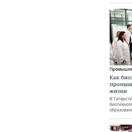
Промышле
Как био
промышл
жизни
В Татарст
биотехноло
образован