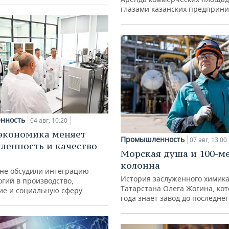
глазами казанских предприн
нность
04 авг, 10:20
экономика меняет
Промышленность
07 авг, 13:00
енность и качество
Морская душа и 100-м
колонна
ане обсудили интеграцию
История заслуженного химик
гий в производство,
Татарстана Олега Жогина, ко
ие и социальную сферу
года знает завод до последне