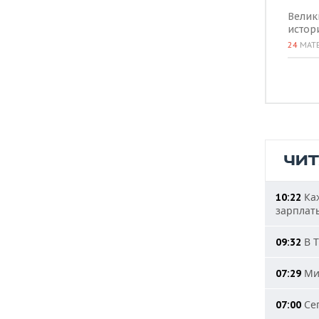
Велик
истор
24
МАТ
ЧИ
Каж
10:22
зарплат
В Т
09:32
Мин
07:29
Сег
07:00