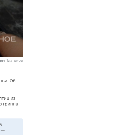
сим Платонов
ньи. Об
птиц из
о гриппа
в
 —