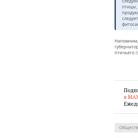
ВОДНЫЕ ВИДЫ СПОРТА
ОБРАЗОВАНИЕ
следую
птицы,
продук
ХОККЕЙ С МЯЧОМ
ПРОИСШЕСТВИЯ
следуе
фитоса
Напомним,
губернато
птичьего 
Подп
в MA
Ежед
Общест