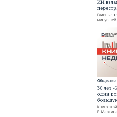
ИИ взла
перестр
Главные т
минувшей
Общество
30 лет «
один ро
большую
Книга это
Р. Мартин