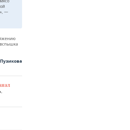
 мясо
кой
», —
ряжению
 вспышка
 Пузикова
анал
.