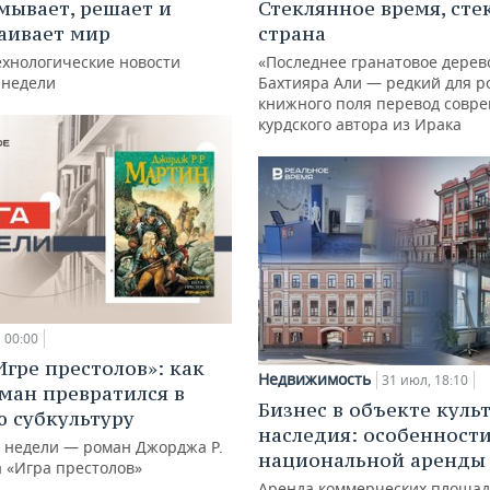
мывает, решает и
Стеклянное время, сте
аивает мир
страна
ехнологические новости
«Последнее гранатовое дерев
 недели
Бахтияра Али — редкий для р
книжного поля перевод совр
курдского автора из Ирака
00:00
Игре престолов»: как
Недвижимость
31 июл, 18:10
ман превратился в
Бизнес в объекте куль
 субкультуру
наследия: особенност
й недели — роман Джорджа Р.
национальной аренды
а «Игра престолов»
Аренда коммерческих площад