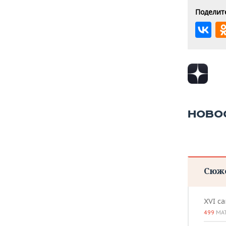
Поделите
НОВО
Сюж
XVI с
499
МА