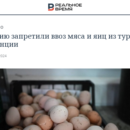
ВО
сию запретили ввоз мяса и яиц из ту
инции
2024
НА