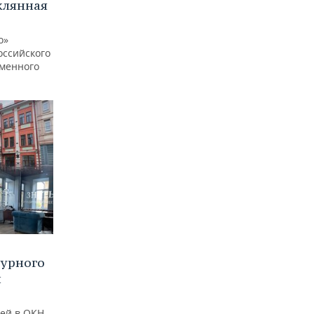
клянная
о»
оссийского
еменного
турного
и
ей в ОКН