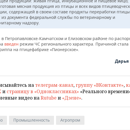
щей продукции: живая птица, инкубационное и пищевое яйцо;
 готовая мясная продукция из птицы и всех видов птицеводчес
ции, содержащей в своем составе продукты переработки птицы
т из документа федеральной службы по ветеринарному и
нитарному надзору.
 в Петропавловске-Камчатском и Елизовском районе по распо
ра
введен
режим ЧС регионального характера. Причиной стала
гриппа на птицефабрике «Пионерское».
Дарья
исывайтесь на
телеграм-канал
,
группу «ВКонтакте»
,
к
X
и
страницу в «Одноклассниках»
«Реального времени»
невные видео на
Rutube
и
«Дзене»
.
во
Промышленность
Агропром