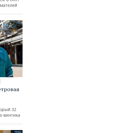
имателей
етровая
а
торый 32
го винтика