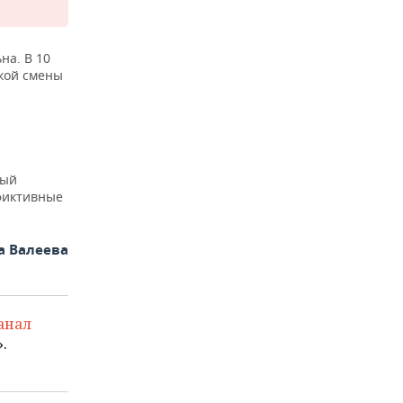
на. В 10
кой смены
рый
 фиктивные
а Валеева
анал
.