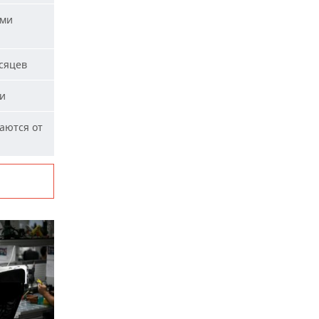
ыми
сяцев
ми
аются от