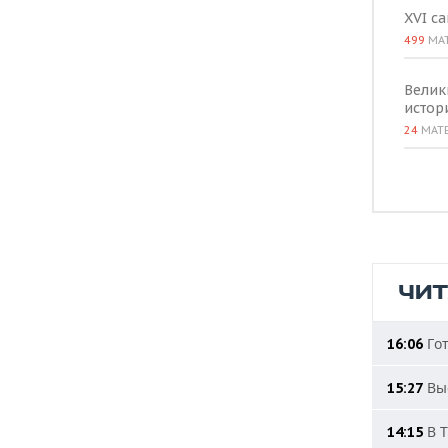
XVI с
499
МА
Велик
истор
24
МАТ
ЧИ
Гот
16:06
Выс
15:27
В Т
14:15