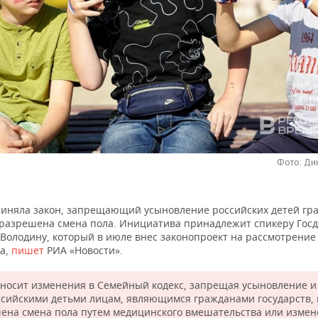
Фото: Ди
риняла закон, запрещающий усыновление российских детей г
е разрешена смена пола. Инициатива принадлежит спикеру Гос
 Володину, который в июле внес законопроект на рассмотрение
а,
пишет
РИА «Новости».
вносит изменения в Семейный кодекс, запрещая усыновление и
ссийскими детьми лицам, являющимся гражданами государств, 
ена смена пола путем медицинского вмешательства или изме