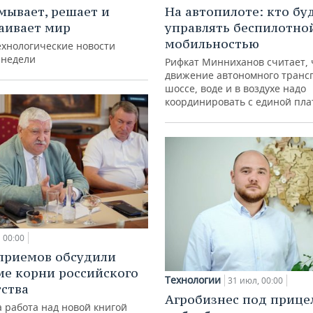
мывает, решает и
На автопилоте: кто бу
аивает мир
управлять беспилотно
мобильностью
ехнологические новости
 недели
Рифкат Минниханов считает, 
движение автономного транс
шоссе, воде и в воздухе надо
координировать с единой пл
00:00
приемов обсудили
ие корни российского
Технологии
31 июл, 00:00
ства
Агробизнес под прице
 работа над новой книгой