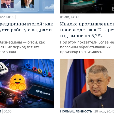
авг, 00:00
05 авг, 14:30
редпринимателей: как
Индекс промышленно
уете работу с кадрами
производства в Татарс
год вырос на 6,2%
 бизнесмены — о том, как
При этом показатели более ч
для них период летних
половины обрабатывающих
персонала
производств снизились
и
Промышленность
00:00
28 июл, 20:4