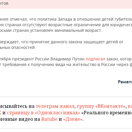
нтов.
нее отмечал, что политика Запада в отношении детей губитель
их странах отсутствуют возрастные ограничения для юридичес
восьми странах установлен минимальный возраст.
тверждает, что принятие данного закона защищает детей от
ьных опасностей.
ктября президент России Владимир Путин
подписал
закон, кото
т требования к получению вида на жительство в России через
Ренат
исывайтесь на
телеграм-канал
,
группу «ВКонтакте»
,
к
X
и
страницу в «Одноклассниках»
«Реального времени»
невные видео на
Rutube
и
«Дзене»
.