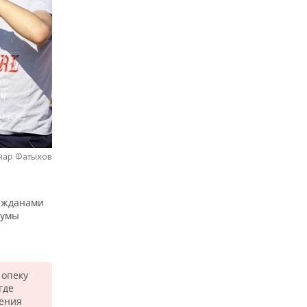
нар Фатыхов
ражданами
думы
 опеку
где
нения