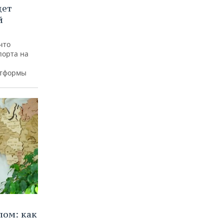
дет
й
что
порта на
атформы
лом: как