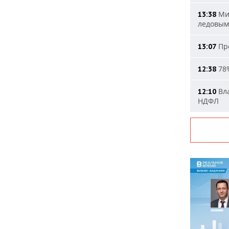
Мин
13:38
ледовым
Про
13:07
78%
12:38
Вла
12:10
НДФЛ