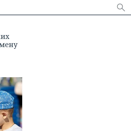
ких
смену