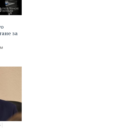
го
тане за
ем
5