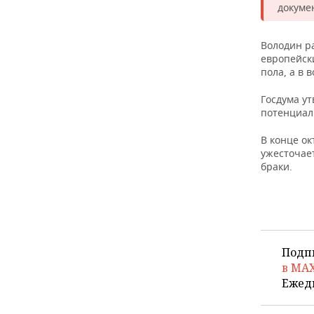
ВОДНЫЕ ВИДЫ СПОРТА
ОБРАЗОВАНИЕ
докуме
ХОККЕЙ С МЯЧОМ
ПРОИСШЕСТВИЯ
Володин ра
европейск
пола, а в 
Госдума у
потенциал
В конце о
ужесточае
браки.
Подп
в MA
Ежед