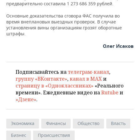
ВОДНЫЕ ВИДЫ СПОРТА
ОБРАЗОВАНИЕ
предварительно составила 1 273 686 359 рублей.
ХОККЕЙ С МЯЧОМ
ПРОИСШЕСТВИЯ
Основные доказательства сговора ФАС получила во
время внеплановых выездных проверок. В случае
установления вины организациям грозят оборотные
штрафы.
Олег Исаков
Подписывайтесь на
телеграм-канал
,
группу «ВКонтакте»
,
канал в MAX
и
страницу в «Одноклассниках»
«Реального
времени». Ежедневные видео на
Rutube
и
«Дзене»
.
Экономика
Финансы
Общество
Власть
Бизнес
Происшествия