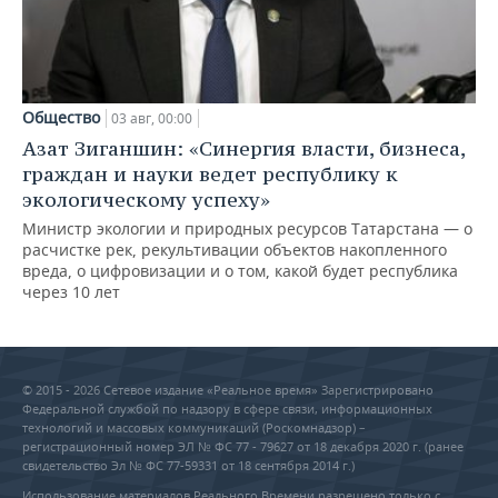
Общество
03 авг, 00:00
Азат Зиганшин: «Синергия власти, бизнеса,
граждан и науки ведет республику к
экологическому успеху»
Министр экологии и природных ресурсов Татарстана — о
расчистке рек, рекультивации объектов накопленного
вреда, о цифровизации и о том, какой будет республика
через 10 лет
© 2015 - 2026 Сетевое издание «Реальное время» Зарегистрировано
Федеральной службой по надзору в сфере связи, информационных
технологий и массовых коммуникаций (Роскомнадзор) –
регистрационный номер ЭЛ № ФС 77 - 79627 от 18 декабря 2020 г. (ранее
свидетельство Эл № ФС 77-59331 от 18 сентября 2014 г.)
Использование материалов Реального Времени разрешено только с