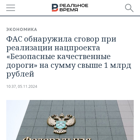
РЕГИОНЫ
ЭКОНОМИКА
ФАС обнаружила сговор при
БАШКОРТОСТАН
НОВОСТИ
реализации нацпроекта
ТАТАРСТАН
АНАЛИТИКА
«Безопасные качественные
дороги» на сумму свыше 1 млрд
УДМУРТИЯ
НОВОСТИ АНАЛИТИКИ
ЭКОНОМИКА
рублей
ДЕКЛАРАЦИИ О ДОХОДАХ
НОВОСТИ ЭКОНОМИКИ
ПРОМЫШЛЕННОСТЬ
10:37, 05.11.2024
КОРОЛИ ГОСЗАКАЗА ПФО
ФИНАНСЫ
НОВОСТИ
НЕДВИЖИМОСТЬ
ПРОМЫШЛЕННОСТИ
ВУЗЫ ТАТАРСТАНА
БАНКИ
НОВОСТИ НЕДВИЖИМОСТИ
АВТО
АГРОПРОМ
КОМУ ПРИНАДЛЕЖАТ
БЮДЖЕТ
НОВОСТИ АВТО
БИЗНЕС
ТОРГОВЫЕ ЦЕНТРЫ
МАШИНОСТРОЕНИЕ
ТАТАРСТАНА
ИНВЕСТИЦИИ
НОВОСТИ БИЗНЕСА
ТЕХНОЛОГИИ