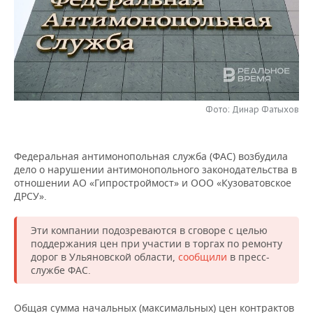
НЕФТЕХИМИЯ
РОЗНИЧНАЯ ТОРГОВЛЯ
НОВОСТИ ТЕХНОЛОГИЙ
МЕРОПРИЯТИЯ
НЕФТЬ
ТРАНСПОРТ
IT
НОВОСТИ МЕРОПРИЯТИЙ
СПОРТ
ОПК
УСЛУГИ
МЕДИА
ВЫЕЗДНАЯ РЕДАКЦИЯ
НОВОСТИ СПОРТА
ОБЩЕСТВО
ЭНЕРГЕТИКА
Фото: Динар Фатыхов
ТЕЛЕКОММУНИКАЦИИ
БИЗНЕС-БРАНЧИ
ФУТБОЛ
НОВОСТИ ОБЩЕСТВА
ФОТОГАЛЕРЕЯ
ONLINE-КОНФЕРЕНЦИИ
ХОККЕЙ
ВЛАСТЬ
СЮЖЕТЫ
Федеральная антимонопольная служба (ФАС) возбудила
дело о нарушении антимонопольного законодательства в
отношении АО «Гипростроймост» и ООО «Кузоватовское
ОТКРЫТАЯ ЛЕКЦИЯ
БАСКЕТБОЛ
ИНФРАСТРУКТУРА
СПРАВОЧНИК
ДРСУ».
ВОЛЕЙБОЛ
ИСТОРИЯ
СПИСОК ПЕРСОН
ПОЛНАЯ ВЕРСИЯ
Эти компании подозреваются в сговоре с целью
поддержания цен при участии в торгах по ремонту
КИБЕРСПОРТ
КУЛЬТУРА
СПИСОК КОМПАНИЙ
дорог в Ульяновской области,
сообщили
в пресс-
службе ФАС.
ФИГУРНОЕ КАТАНИЕ
МЕДИЦИНА
Общая сумма начальных (максимальных) цен контрактов