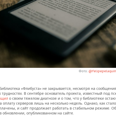
Фото:
@felipepelaquim
библиотека «Флибуста» не закрывается, несмотря на сообщения
 трудностях. В сентябре основатель проекта, известный под п
бщил
о своем тяжелом диагнозе и о том, что у библиотеки остаю
а оплату серверов лишь на несколько недель. Однако, как стало
плачены, и сайт продолжает работать в стабильном режиме. Об
в обновлении, опубликованном на сайте.