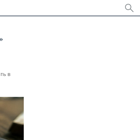
»
ть в