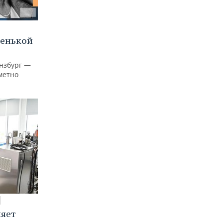
ленькой
нзбург —
аметно
няет