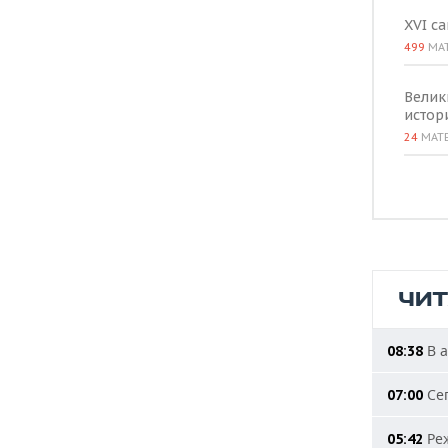
XVI с
499
МА
Велик
истор
24
МАТ
ЧИ
В а
08:38
Сег
07:00
Реж
05:42