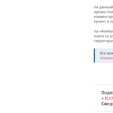
ВОДНЫЕ ВИДЫ СПОРТА
ОБРАЗОВАНИЕ
На данный
однако по
ХОККЕЙ С МЯЧОМ
ПРОИСШЕСТВИЯ
комментар
проект и 
На «Флибус
книги на р
территори
Все ва
«Книжн
Подп
в MA
Ежед