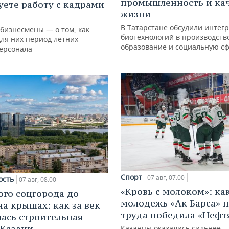
промышленность и ка
уете работу с кадрами
жизни
В Татарстане обсудили интег
 бизнесмены — о том, как
биотехнологий в производств
для них период летних
образование и социальную с
персонала
Спорт
07 авг, 07:00
ость
07 авг, 08:00
«Кровь с молоком»: ка
ого соцгорода до
молодежь «Ак Барса» н
на крышах: как за век
труда победила «Нефт
ась строительная
 Казани
Казанцы оказались сильнее