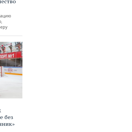
чество
рацию
о,
феру
к
е без
яник»