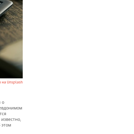
 на Unsplash
 о
севдонимом
тся
 известно,
 этом