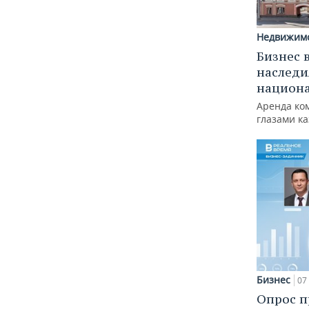
Недвижим
Бизнес 
наследи
национ
Аренда ко
глазами к
Бизнес
07 
Опрос п