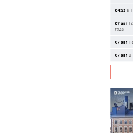
В Т
04:53
То
07 авг
года
Пе
07 авг
В 
07 авг