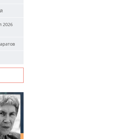
ей
л 2026
паратов