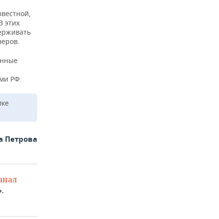
звестной,
В этих
держивать
веров.
онные
ми РФ.
ике
а Петрова
анал
.