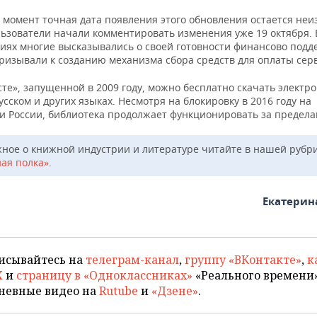
 момент точная дата появления этого обновления остается неи
льзователи начали комментировать изменения уже 19 октября. 
иях многие высказывались о своей готовности финансово под
призывали к созданию механизма сбора средств для оплаты сер
те», запущенной в 2009 году, можно бесплатно скачать электр
усском и других языках. Несмотря на блокировку в 2016 году на
и России, библиотека продолжает функционировать за предела
жное о книжной индустрии и литературе читайте в нашей рубр
ая полка»
.
Екатерин
исывайтесь на
телеграм-канал
,
группу «ВКонтакте»
,
к
X
и
страницу в «Одноклассниках»
«Реального времени»
невные видео на
Rutube
и
«Дзене»
.