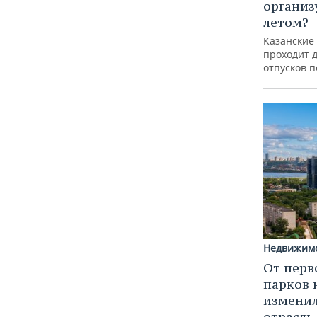
организ
летом?
Казанские
проходит 
отпусков 
Недвижим
От перв
парков 
изменил
отрасль