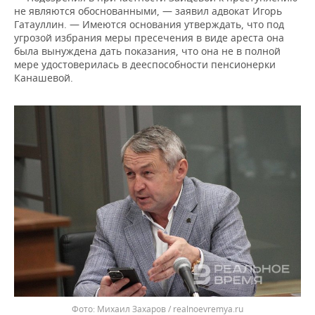
ВОДНЫЕ ВИДЫ СПОРТА
ОБРАЗОВАНИЕ
не являются обоснованными, — заявил адвокат Игорь
Гатауллин. — Имеются основания утверждать, что под
ХОККЕЙ С МЯЧОМ
ПРОИСШЕСТВИЯ
угрозой избрания меры пресечения в виде ареста она
была вынуждена дать показания, что она не в полной
мере удостоверилась в дееспособности пенсионерки
Канашевой.
Михаил Захаров / realnoevremya.ru