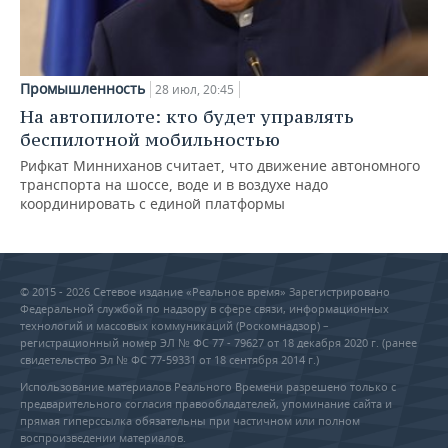
Промышленность
28 июл, 20:45
На автопилоте: кто будет управлять
беспилотной мобильностью
Рифкат Минниханов считает, что движение автономного
транспорта на шоссе, воде и в воздухе надо
координировать с единой платформы
© 2015 - 2026 Сетевое издание «Реальное время» Зарегистрировано
Федеральной службой по надзору в сфере связи, информационных
технологий и массовых коммуникаций (Роскомнадзор) –
регистрационный номер ЭЛ № ФС 77 - 79627 от 18 декабря 2020 г. (ранее
свидетельство Эл № ФС 77-59331 от 18 сентября 2014 г.)
Использование материалов Реального Времени разрешено только с
предварительного согласия правообладателей, упоминание сайта и
прямая гиперссылка обязательны при частичном или полном
воспроизведении материалов.