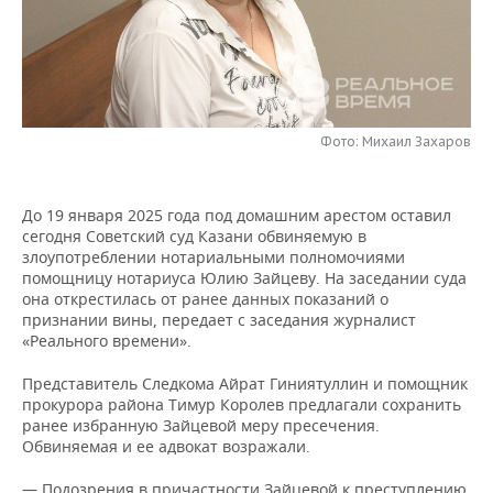
НЕФТЕХИМИЯ
РОЗНИЧНАЯ ТОРГОВЛЯ
НОВОСТИ ТЕХНОЛОГИЙ
МЕРОПРИЯТИЯ
НЕФТЬ
ТРАНСПОРТ
IT
НОВОСТИ МЕРОПРИЯТИЙ
СПОРТ
ОПК
УСЛУГИ
МЕДИА
ВЫЕЗДНАЯ РЕДАКЦИЯ
НОВОСТИ СПОРТА
ОБЩЕСТВО
Фото: Михаил Захаров
ЭНЕРГЕТИКА
ТЕЛЕКОММУНИКАЦИИ
БИЗНЕС-БРАНЧИ
ФУТБОЛ
НОВОСТИ ОБЩЕСТВА
ФОТОГАЛЕРЕЯ
До 19 января 2025 года под домашним арестом оставил
сегодня Советский суд Казани обвиняемую в
ONLINE-КОНФЕРЕНЦИИ
ХОККЕЙ
ВЛАСТЬ
СЮЖЕТЫ
злоупотреблении нотариальными полномочиями
помощницу нотариуса Юлию Зайцеву. На заседании суда
ОТКРЫТАЯ ЛЕКЦИЯ
БАСКЕТБОЛ
ИНФРАСТРУКТУРА
СПРАВОЧНИК
она открестилась от ранее данных показаний о
признании вины, передает с заседания журналист
«Реального времени».
ВОЛЕЙБОЛ
ИСТОРИЯ
СПИСОК ПЕРСОН
ПОЛНАЯ ВЕРСИЯ
Представитель Следкома Айрат Гиниятуллин и помощник
КИБЕРСПОРТ
КУЛЬТУРА
СПИСОК КОМПАНИЙ
прокурора района Тимур Королев предлагали сохранить
ранее избранную Зайцевой меру пресечения.
ФИГУРНОЕ КАТАНИЕ
МЕДИЦИНА
Обвиняемая и ее адвокат возражали.
— Подозрения в причастности Зайцевой к преступлению