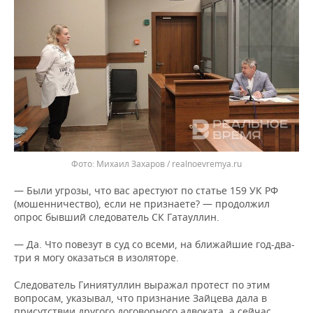
Михаил Захаров / realnoevremya.ru
— Были угрозы, что вас арестуют по статье 159 УК РФ
(мошенничество), если не признаете? — продолжил
опрос бывший следователь СК Гатауллин.
— Да. Что повезут в суд со всеми, на ближайшие год-два-
три я могу оказаться в изоляторе.
Следователь Гиниятуллин выражал протест по этим
вопросам, указывал, что признание Зайцева дала в
присутствии другого договорного адвоката, а сейчас