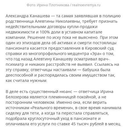
Ирина Плотникова / realnoevremya.ru
Александра Канашева — та самая заявлявшая в полицию
родственница Алевтины Николаевны, требует признать
недействительными договоры купли-продажи
недвижимости и 100% доли в уставном капитале
компании. Решение по иску пока не выяснено. При этом
один из эпизодов дела об активах и смерти постоялицы
пансионата касается предоставления в Кировский суд
справки из многопрофильного медцентра «Эра» о том,
что год назад Алевтину Канашеву осматривал врач-
психиатр и никаких расстройств не выявил. Ссылаясь на
эту справку, ответчицы настаивали — бабушка была
дееспособной и распорядилась своим имуществом так,
как считала нужным.
В деле есть существенный нюанс — ответчица Ирина
Белозерова является племянницей покойной, а не
посторонним человеком. Именно она, если верить
источникам «Реального времени», в свое время нанимала
сиделку для тети, а когда та перестала справляться,
подобрала круглосуточный уход в пансионате и
оплачивала его услуги по ставке 45 тысяч рублей в месяц.