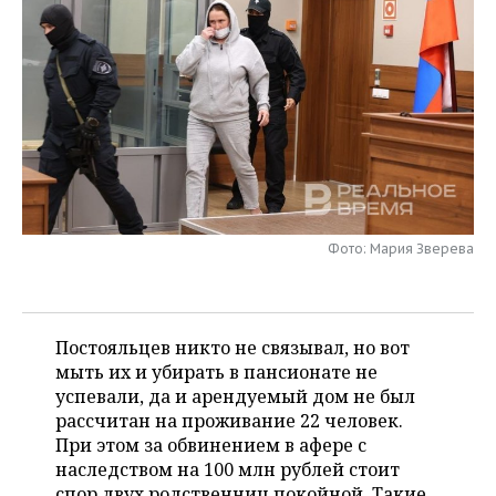
НЕФТЕХИМИЯ
РОЗНИЧНАЯ ТОРГОВЛЯ
НОВОСТИ ТЕХНОЛОГИЙ
МЕРОПРИЯТИЯ
НЕФТЬ
ТРАНСПОРТ
IT
НОВОСТИ МЕРОПРИЯТИЙ
СПОРТ
ОПК
УСЛУГИ
МЕДИА
ВЫЕЗДНАЯ РЕДАКЦИЯ
НОВОСТИ СПОРТА
ОБЩЕСТВО
ЭНЕРГЕТИКА
ТЕЛЕКОММУНИКАЦИИ
БИЗНЕС-БРАНЧИ
ФУТБОЛ
НОВОСТИ ОБЩЕСТВА
ФОТОГАЛЕРЕЯ
ONLINE-КОНФЕРЕНЦИИ
ХОККЕЙ
ВЛАСТЬ
СЮЖЕТЫ
Фото: Мария Зверева
ОТКРЫТАЯ ЛЕКЦИЯ
БАСКЕТБОЛ
ИНФРАСТРУКТУРА
СПРАВОЧНИК
ВОЛЕЙБОЛ
ИСТОРИЯ
СПИСОК ПЕРСОН
Постояльцев никто не связывал, но вот
ПОЛНАЯ ВЕРСИЯ
мыть их и убирать в пансионате не
успевали, да и арендуемый дом не был
КИБЕРСПОРТ
КУЛЬТУРА
СПИСОК КОМПАНИЙ
рассчитан на проживание 22 человек.
При этом за обвинением в афере с
ФИГУРНОЕ КАТАНИЕ
МЕДИЦИНА
наследством на 100 млн рублей стоит
спор двух родственниц покойной. Такие