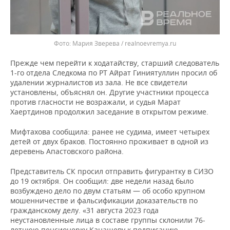
Мария Зверева / realnoevremya.ru
Прежде чем перейти к ходатайству, старший следователь
1-го отдела Следкома по РТ Айрат Гиниятуллин просил об
удалении журналистов из зала. Не все свидетели
установлены, объяснял он. Другие участники процесса
против гласности не возражали, и судья Марат
Хаертдинов продолжил заседание в открытом режиме.
Мифтахова сообщила: ранее не судима, имеет четырех
детей от двух браков. Постоянно проживает в одной из
деревень Апастовского района.
Представитель СК просил отправить фигурантку в СИЗО
до 19 октября. Он сообщил: две недели назад было
возбуждено дело по двум статьям — об особо крупном
мошенничестве и фальсификации доказательств по
гражданскому делу. «31 августа 2023 года
неустановленные лица в составе группы склонили 76-
летнюю пенсионерку Канашеву к подписанию