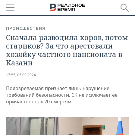
РЕГИОНЫ
ПРОИСШЕСТВИЯ
Сначала разводила коров, потом
БАШКОРТОСТАН
НОВОСТИ
стариков? За что арестовали
ТАТАРСТАН
АНАЛИТИКА
хозяйку частного пансионата в
Казани
УДМУРТИЯ
НОВОСТИ АНАЛИТИКИ
ЭКОНОМИКА
17:55, 05.09.2024
ДЕКЛАРАЦИИ О ДОХОДАХ
НОВОСТИ ЭКОНОМИКИ
ПРОМЫШЛЕННОСТЬ
Подозреваемая признает лишь нарушение
КОРОЛИ ГОСЗАКАЗА ПФО
ФИНАНСЫ
НОВОСТИ
НЕДВИЖИМОСТЬ
требований безопасности, СК не исключает ее
ПРОМЫШЛЕННОСТИ
причастность к 20 смертям
ВУЗЫ ТАТАРСТАНА
БАНКИ
НОВОСТИ НЕДВИЖИМОСТИ
АВТО
АГРОПРОМ
КОМУ ПРИНАДЛЕЖАТ
БЮДЖЕТ
НОВОСТИ АВТО
БИЗНЕС
ТОРГОВЫЕ ЦЕНТРЫ
МАШИНОСТРОЕНИЕ
ТАТАРСТАНА
ИНВЕСТИЦИИ
НОВОСТИ БИЗНЕСА
ТЕХНОЛОГИИ