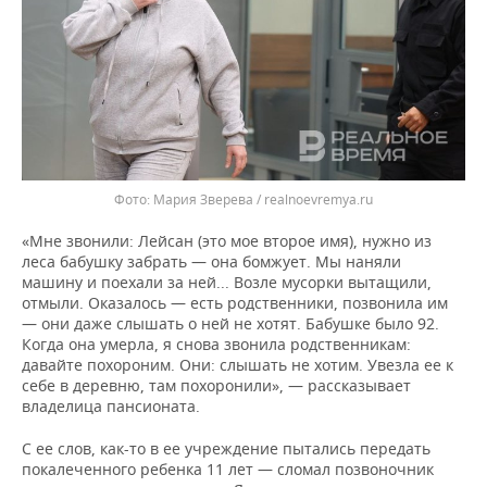
Мария Зверева / realnoevremya.ru
«Мне звонили: Лейсан (это мое второе имя), нужно из
леса бабушку забрать — она бомжует. Мы наняли
машину и поехали за ней... Возле мусорки вытащили,
отмыли. Оказалось — есть родственники, позвонила им
— они даже слышать о ней не хотят. Бабушке было 92.
Когда она умерла, я снова звонила родственникам:
давайте похороним. Они: слышать не хотим. Увезла ее к
себе в деревню, там похоронили», — рассказывает
владелица пансионата.
С ее слов, как-то в ее учреждение пытались передать
покалеченного ребенка 11 лет — сломал позвоночник