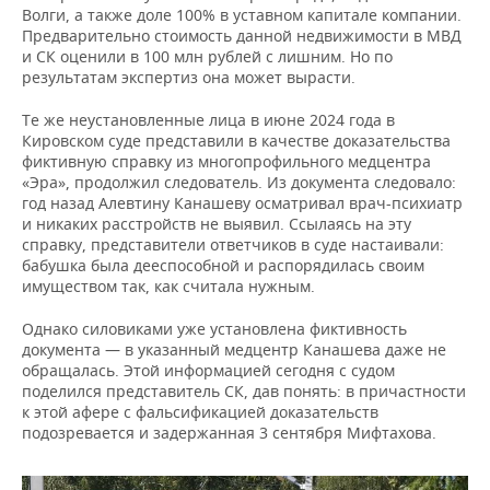
Волги, а также доле 100% в уставном капитале компании.
Предварительно стоимость данной недвижимости в МВД
и СК оценили в 100 млн рублей с лишним. Но по
результатам экспертиз она может вырасти.
Те же неустановленные лица в июне 2024 года в
Кировском суде представили в качестве доказательства
фиктивную справку из многопрофильного медцентра
«Эра», продолжил следователь. Из документа следовало:
год назад Алевтину Канашеву осматривал врач-психиатр
и никаких расстройств не выявил. Ссылаясь на эту
справку, представители ответчиков в суде настаивали:
бабушка была дееспособной и распорядилась своим
имуществом так, как считала нужным.
Однако силовиками уже установлена фиктивность
документа — в указанный медцентр Канашева даже не
обращалась. Этой информацией сегодня с судом
поделился представитель СК, дав понять: в причастности
к этой афере с фальсификацией доказательств
подозревается и задержанная 3 сентября Мифтахова.