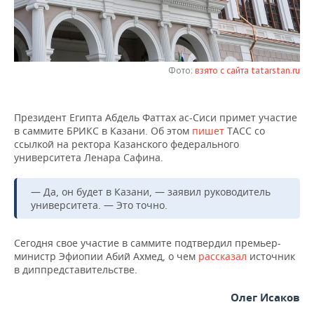
НЕФТЕХИМИЯ
РОЗНИЧНАЯ ТОРГОВЛЯ
НОВОСТИ ТЕХНОЛОГИЙ
МЕРОПРИЯТИЯ
НЕФТЬ
ТРАНСПОРТ
IT
НОВОСТИ МЕРОПРИЯТИЙ
СПОРТ
ОПК
Фото:
взято с сайта tatarstan.ru
УСЛУГИ
МЕДИА
ВЫЕЗДНАЯ РЕДАКЦИЯ
НОВОСТИ СПОРТА
ОБЩЕСТВО
ЭНЕРГЕТИКА
Президент Египта Абдель Фаттах ас-Сиси примет участие
ТЕЛЕКОММУНИКАЦИИ
БИЗНЕС-БРАНЧИ
ФУТБОЛ
НОВОСТИ ОБЩЕСТВА
ФОТОГАЛЕРЕЯ
в саммите БРИКС в Казани. Об этом
пишет
ТАСС со
ссылкой на ректора Казанского федерального
ONLINE-КОНФЕРЕНЦИИ
ХОККЕЙ
ВЛАСТЬ
СЮЖЕТЫ
университета Ленара Сафина.
ОТКРЫТАЯ ЛЕКЦИЯ
БАСКЕТБОЛ
ИНФРАСТРУКТУРА
СПРАВОЧНИК
— Да, он будет в Казани, — заявил руководитель
университета. — Это точно.
ВОЛЕЙБОЛ
ИСТОРИЯ
СПИСОК ПЕРСОН
ПОЛНАЯ ВЕРСИЯ
Сегодня свое участие в саммите подтвердил премьер-
КИБЕРСПОРТ
КУЛЬТУРА
СПИСОК КОМПАНИЙ
министр Эфиопии Абий Ахмед, о чем
рассказал
источник
в диппредставительстве.
ФИГУРНОЕ КАТАНИЕ
МЕДИЦИНА
Олег Исаков