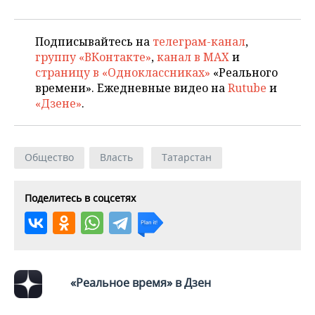
ВОДНЫЕ ВИДЫ СПОРТА
ОБРАЗОВАНИЕ
ХОККЕЙ С МЯЧОМ
ПРОИСШЕСТВИЯ
Подписывайтесь на
телеграм-канал
,
группу «ВКонтакте»
,
канал в MAX
и
страницу в «Одноклассниках»
«Реального
времени». Ежедневные видео на
Rutube
и
«Дзене»
.
Общество
Власть
Татарстан
Поделитесь в соцсетях
«Реальное время» в Дзен