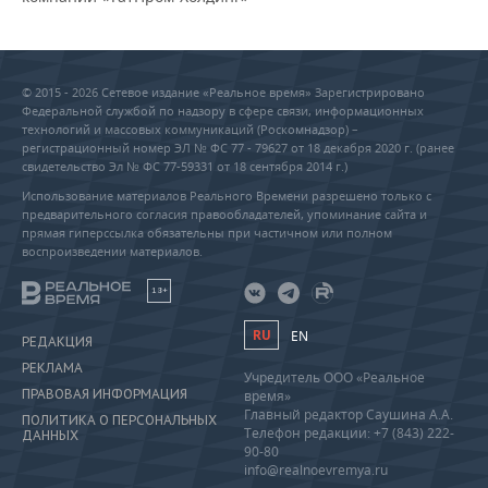
© 2015 - 2026 Сетевое издание «Реальное время» Зарегистрировано
Федеральной службой по надзору в сфере связи, информационных
технологий и массовых коммуникаций (Роскомнадзор) –
регистрационный номер ЭЛ № ФС 77 - 79627 от 18 декабря 2020 г. (ранее
свидетельство Эл № ФС 77-59331 от 18 сентября 2014 г.)
Использование материалов Реального Времени разрешено только с
предварительного согласия правообладателей, упоминание сайта и
прямая гиперссылка обязательны при частичном или полном
воспроизведении материалов.
18+
RU
EN
РЕДАКЦИЯ
РЕКЛАМА
Учредитель ООО «Реальное
ПРАВОВАЯ ИНФОРМАЦИЯ
время»
Главный редактор Саушина А.А.
ПОЛИТИКА О ПЕРСОНАЛЬНЫХ
Телефон редакции: +7 (843) 222-
ДАННЫХ
90-80
info@realnoevremya.ru