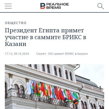
РЕГИОНЫ
ОБЩЕСТВО
Президент Египта примет
БАШКОРТОСТАН
НОВОСТИ
участие в саммите БРИКС в
ТАТАРСТАН
АНАЛИТИКА
Казани
УДМУРТИЯ
НОВОСТИ АНАЛИТИКИ
ЭКОНОМИКА
17:12, 08.10.2024
Сюжет:
XVI саммит БРИКС в Казани
ДЕКЛАРАЦИИ О ДОХОДАХ
НОВОСТИ ЭКОНОМИКИ
ПРОМЫШЛЕННОСТЬ
КОРОЛИ ГОСЗАКАЗА ПФО
ФИНАНСЫ
НОВОСТИ
НЕДВИЖИМОСТЬ
ПРОМЫШЛЕННОСТИ
ВУЗЫ ТАТАРСТАНА
БАНКИ
НОВОСТИ НЕДВИЖИМОСТИ
АВТО
АГРОПРОМ
КОМУ ПРИНАДЛЕЖАТ
БЮДЖЕТ
НОВОСТИ АВТО
БИЗНЕС
ТОРГОВЫЕ ЦЕНТРЫ
МАШИНОСТРОЕНИЕ
ТАТАРСТАНА
ИНВЕСТИЦИИ
НОВОСТИ БИЗНЕСА
ТЕХНОЛОГИИ