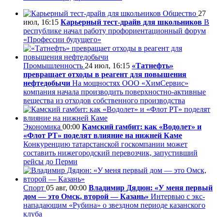
Общество
27
июл, 16:15
Карьерный тест-драйв для школьников
В
республике начал работу профориентационный форум
«Профессии будущего»
Промышленность
24 июл, 16:15
«Татнефть»
превращает отходы в реагент для повышения
нефтедобычи
На мощностях ООО «ХимСервис»
компания начала производить поверхностно-активные
вещества из отходов собственного производства
Экономика
00:00
Камский гамбит: как «Водолет» и
«Флот РТ» поделят влияние на нижней Каме
Конкуренцию татарстанской госкомпании может
составить нижегородский перевозчик, запустивший
рейсы до Перми
Спорт
05 авг, 00:00
Владимир Дядюн: «У меня первый
дом — это Омск, второй — Казань»
Интервью с экс-
нападающим «Рубина» о звездном периоде казанского
клуба