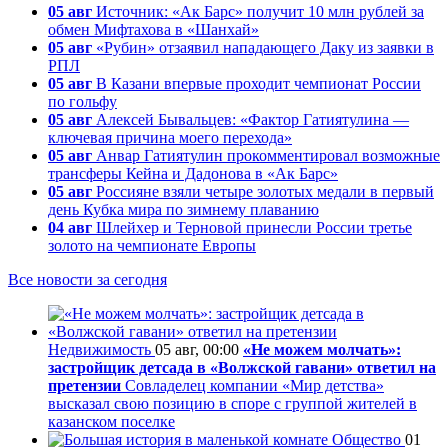
05 авг
Источник: «Ак Барс» получит 10 млн рублей за
обмен Мифтахова в «Шанхай»
05 авг
«Рубин» отзаявил нападающего Даку из заявки в
РПЛ
05 авг
В Казани впервые проходит чемпионат России
по гольфу
05 авг
Алексей Бывальцев: «Фактор Гатиятулина —
ключевая причина моего перехода»
05 авг
Анвар Гатиятулин прокомментировал возможные
трансферы Кейна и Дадонова в «Ак Барс»
05 авг
Россияне взяли четыре золотых медали в первый
день Кубка мира по зимнему плаванию
04 авг
Шлейхер и Терновой принесли России третье
золото на чемпионате Европы
Все новости за сегодня
Недвижимость
05 авг, 00:00
«Не можем молчать»:
застройщик детсада в «Волжской гавани» ответил на
претензии
Совладелец компании «Мир детства»
высказал свою позицию в споре с группой жителей в
казанском поселке
Общество
01