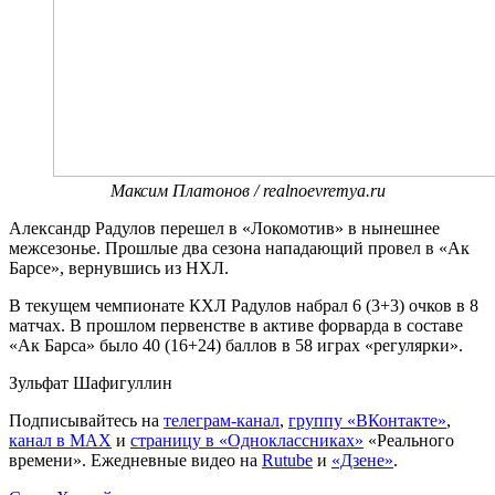
Максим Платонов / realnoevremya.ru
Александр Радулов перешел в «Локомотив» в нынешнее
межсезонье. Прошлые два сезона нападающий провел в «Ак
Барсе», вернувшись из НХЛ.
В текущем чемпионате КХЛ Радулов набрал 6 (3+3) очков в 8
матчах. В прошлом первенстве в активе форварда в составе
«Ак Барса» было 40 (16+24) баллов в 58 играх «регулярки».
Зульфат Шафигуллин
Подписывайтесь на
телеграм-канал
,
группу «ВКонтакте»
,
канал в MAX
и
страницу в «Одноклассниках»
«Реального
времени». Ежедневные видео на
Rutube
и
«Дзене»
.