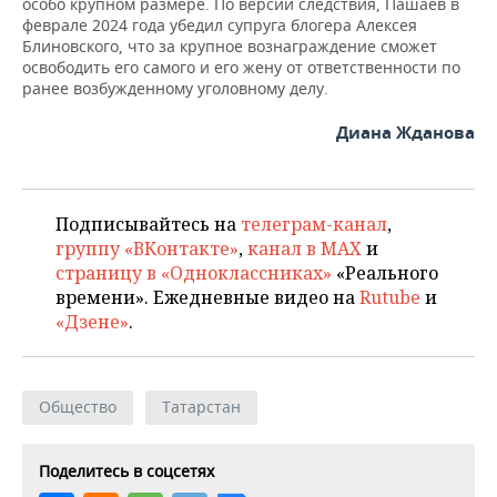
ВОДНЫЕ ВИДЫ СПОРТА
ОБРАЗОВАНИЕ
особо крупном размере. По версии следствия, Пашаев в
феврале 2024 года убедил супруга блогера Алексея
Блиновского, что за крупное вознаграждение сможет
ХОККЕЙ С МЯЧОМ
ПРОИСШЕСТВИЯ
освободить его самого и его жену от ответственности по
ранее возбужденному уголовному делу.
Диана Жданова
Подписывайтесь на
телеграм-канал
,
группу «ВКонтакте»
,
канал в MAX
и
страницу в «Одноклассниках»
«Реального
времени». Ежедневные видео на
Rutube
и
«Дзене»
.
Общество
Татарстан
Поделитесь в соцсетях