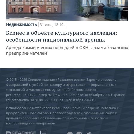
Недвижимость
31 июл, 18:10
Бизнес в объекте культурного наследия:
особенности национальной аренды
Аренда коммерческих площадей в ОКН глазами казанских
предпринимателей
© 2015 - 2026 Сетевое издание «Реальное время» Зарегистрировано
Федеральной службой по надзору в сфере связи, информационных
технологий и массовых коммуникаций (Роскомнадзор) –
регистрационный номер ЭЛ № ФС 77 - 79627 от 18 декабря 2020 г. (ранее
свидетельство Эл № ФС 77-59331 от 18 сентября 2014 г.)
Использование материалов Реального Времени разрешено только с
предварительного согласия правообладателей, упоминание сайта и
прямая гиперссылка обязательны при частичном или полном
воспроизведении материалов.
18+