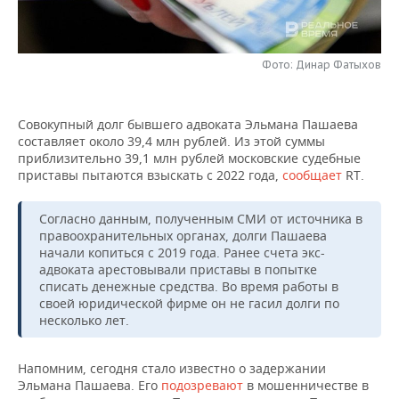
НЕФТЕХИМИЯ
РОЗНИЧНАЯ ТОРГОВЛЯ
НОВОСТИ ТЕХНОЛОГИЙ
МЕРОПРИЯТИЯ
НЕФТЬ
Фото: Динар Фатыхов
ТРАНСПОРТ
IT
НОВОСТИ МЕРОПРИЯТИЙ
СПОРТ
ОПК
УСЛУГИ
МЕДИА
ВЫЕЗДНАЯ РЕДАКЦИЯ
НОВОСТИ СПОРТА
ОБЩЕСТВО
Совокупный долг бывшего адвоката Эльмана Пашаева
ЭНЕРГЕТИКА
составляет около 39,4 млн рублей. Из этой суммы
ТЕЛЕКОММУНИКАЦИИ
БИЗНЕС-БРАНЧИ
ФУТБОЛ
НОВОСТИ ОБЩЕСТВА
ФОТОГАЛЕРЕЯ
приблизительно 39,1 млн рублей московские судебные
приставы пытаются взыскать с 2022 года,
сообщает
RT.
ONLINE-КОНФЕРЕНЦИИ
ХОККЕЙ
ВЛАСТЬ
СЮЖЕТЫ
Согласно данным, полученным СМИ от источника в
правоохранительных органах, долги Пашаева
ОТКРЫТАЯ ЛЕКЦИЯ
БАСКЕТБОЛ
ИНФРАСТРУКТУРА
СПРАВОЧНИК
начали копиться с 2019 года. Ранее счета экс-
адвоката арестовывали приставы в попытке
ВОЛЕЙБОЛ
ИСТОРИЯ
СПИСОК ПЕРСОН
ПОЛНАЯ ВЕРСИЯ
списать денежные средства. Во время работы в
своей юридической фирме он не гасил долги по
КИБЕРСПОРТ
КУЛЬТУРА
СПИСОК КОМПАНИЙ
несколько лет.
ФИГУРНОЕ КАТАНИЕ
МЕДИЦИНА
Напомним, сегодня стало известно о задержании
Эльмана Пашаева. Его
подозревают
в мошенничестве в