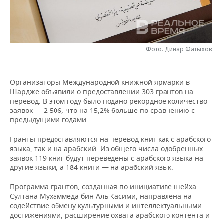
НЕФТЕХИМИЯ
РОЗНИЧНАЯ ТОРГОВЛЯ
НОВОСТИ ТЕХНОЛОГИЙ
МЕРОПРИЯТИЯ
НЕФТЬ
ТРАНСПОРТ
IT
НОВОСТИ МЕРОПРИЯТИЙ
СПОРТ
ОПК
Фото: Динар Фатыхов
УСЛУГИ
МЕДИА
ВЫЕЗДНАЯ РЕДАКЦИЯ
НОВОСТИ СПОРТА
ОБЩЕСТВО
ЭНЕРГЕТИКА
Организаторы Международной книжной ярмарки в
ТЕЛЕКОММУНИКАЦИИ
БИЗНЕС-БРАНЧИ
ФУТБОЛ
НОВОСТИ ОБЩЕСТВА
ФОТОГАЛЕРЕЯ
Шардже объявили о предоставлении 303 грантов на
перевод. В этом году было подано рекордное количество
ONLINE-КОНФЕРЕНЦИИ
ХОККЕЙ
ВЛАСТЬ
СЮЖЕТЫ
заявок — 2 506, что на 15,2% больше по сравнению с
предыдущими годами.
ОТКРЫТАЯ ЛЕКЦИЯ
БАСКЕТБОЛ
ИНФРАСТРУКТУРА
СПРАВОЧНИК
Гранты предоставляются на перевод книг как с арабского
языка, так и на арабский. Из общего числа одобренных
ВОЛЕЙБОЛ
ИСТОРИЯ
СПИСОК ПЕРСОН
ПОЛНАЯ ВЕРСИЯ
заявок 119 книг будут переведены с арабского языка на
другие языки, а 184 книги — на арабский язык.
КИБЕРСПОРТ
КУЛЬТУРА
СПИСОК КОМПАНИЙ
Программа грантов, созданная по инициативе шейха
Султана Мухаммеда бин Аль Касими, направлена на
ФИГУРНОЕ КАТАНИЕ
МЕДИЦИНА
содействие обмену культурными и интеллектуальными
достижениями, расширение охвата арабского контента и